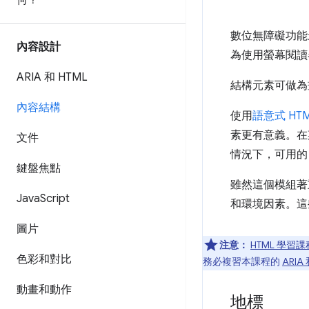
何？
數位無障礙功能
內容設計
為使用螢幕閱讀器
ARIA 和 HTML
結構元素可做為
內容結構
使用
語意式 HT
素更有意義。在
文件
情況下，可用
鍵盤焦點
雖然這個模組著
Java
Script
和環境因素。這
圖片
注意：
HTML 學習課
色彩和對比
務必複習本課程的
ARIA
動畫和動作
地標