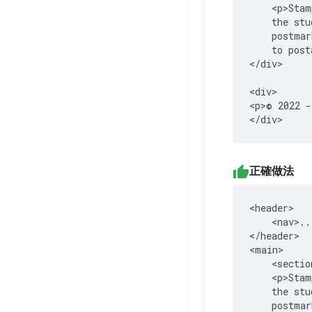
    <p>Stam
    the stu
    postmar
    to post
</div>

<div>

<p>© 2022 -
</div>
正確做法
<header>

    <nav>..
</header>

<main>

    <sectio
    <p>Stam
    the stu
    postmar