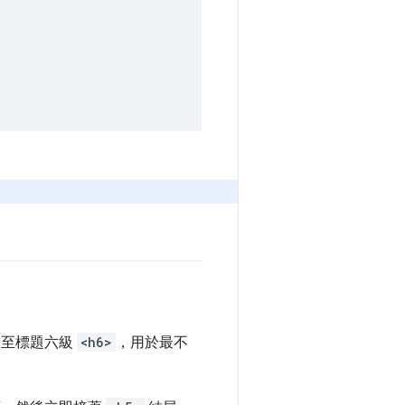
增至標題六級
<h6>
，用於最不