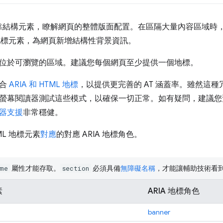
依靠結構元素，瞭解網頁的整體版面配置。在區隔大量內容區域時，您
L 地標元素，為網頁新增結構性背景資訊。
位於可瀏覽的區域。建議您每個網頁至少提供一個地標。
結合
ARIA 和 HTML 地標
，以提供更完善的 AT 涵蓋率。雖然這
螢幕閱讀器測試這些模式，以確保一切正常。如有疑問，建議您預設
器支援
非常穩健。
ML 地標元素
對應
的對應 ARIA 地標角色。
屬性才能存取。
必須具備
無障礙名稱
，才能讓輔助技術看到其
me
section
素
ARIA 地標角色
banner