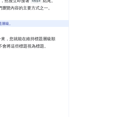
，然後立即接著
<h5>
結尾。
們瀏覽內容的主要方式之一。
題層級。
一來，您就能在維持標題層級順
 不會將這些標題視為標題。