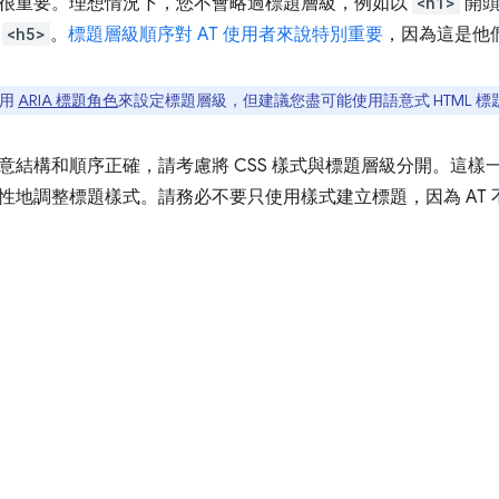
很重要。理想情況下，您不會略過標題層級，例如以
<h1>
開頭
往
<h5>
。
標題層級順序對 AT 使用者來說特別重要
，因為這是他
使用
ARIA 標題角色
來設定標題層級，但建議您盡可能使用語意式 HTML 標
意結構和順序正確，請考慮將 CSS 樣式與標題層級分開。這樣
性地調整標題樣式。請務必不要只使用樣式建立標題，因為 AT