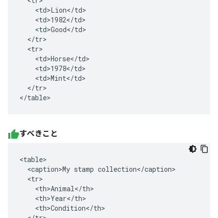
  <tr>

    <td>Lion</td>

    <td>1982</td>

    <td>Good</td>

  </tr>

  <tr>

    <td>Horse</td>

    <td>1978</td>

    <td>Mint</td>

  </tr>

</table>
すべきこと
<table>

  <caption>My stamp collection</caption>

  <tr>

    <th>Animal</th>

    <th>Year</th>

    <th>Condition</th>

  </tr>
