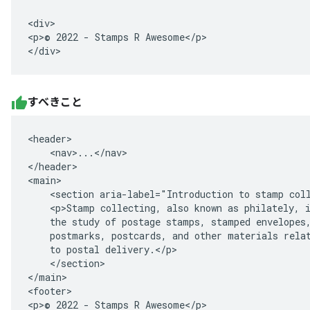
<div>

<p>© 2022 - Stamps R Awesome</p>

</div>
すべきこと
<header>

    <nav>...</nav>

</header>

<main>

    <section aria-label="Introduction to stamp coll
    <p>Stamp collecting, also known as philately, i
    the study of postage stamps, stamped envelopes,
    postmarks, postcards, and other materials relat
    to postal delivery.</p>

    </section>

</main>

<footer>

<p>© 2022 - Stamps R Awesome</p>
