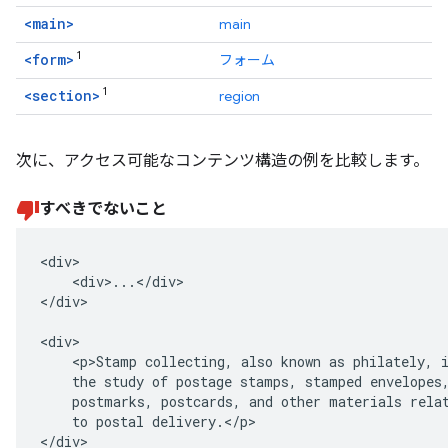
<main>
main
1
<form>
フォーム
1
<section>
region
次に、アクセス可能なコンテンツ構造の例を比較します。
すべきでないこと
<div>

    <div>...</div>

</div>

<div>

    <p>Stamp collecting, also known as philately, i
    the study of postage stamps, stamped envelopes,
    postmarks, postcards, and other materials relat
    to postal delivery.</p>

</div>
