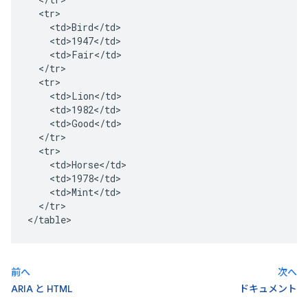
  <tr>

    <td>Bird</td>

    <td>1947</td>

    <td>Fair</td>

  </tr>

  <tr>

    <td>Lion</td>

    <td>1982</td>

    <td>Good</td>

  </tr>

  <tr>

    <td>Horse</td>

    <td>1978</td>

    <td>Mint</td>

  </tr>

</table>
前へ
次へ
ARIA と HTML
ドキュメント