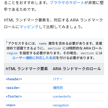
ることをおすすめします。
ブラウザのサポート
が非常に堅
牢であるためです。
HTML ランドマーク要素を、対応する ARIA ランドマーク
ロールに
マッピング
して比較してみましょう。
1
アクセスするには、
属性を含める必要があります。支援
name
技術で認識できるように、
には暗黙的な ARIA ロール
section
を設定する必要があります。その場合、
には
region
section
ユーザー補助に対応した名前
を付ける必要があります。
HTML ランドマーク要素
ARIA ランドマークのロール
<header>
バナー
<aside>
補完的
<footer>
contentinfo
<nav>
navigation