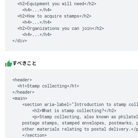
  <h2>Equipment you will need</h2>

    <h4>...</h4>

  <h2>How to acquire stamps</h2>

    <h4>...</h4>

  <h2>Organizations you can join</h2>

    <h4>...</h4>

</div>
すべきこと
<header>

  <h1>Stamp collecting</h1>

</header>

<main>

    <section aria-label="Introduction to stamp coll
        <h2>What is stamp collecting?</h2>

        <p>Stamp collecting, also known as philatel
    postage stamps, stamped envelopes, postmarks, p
    other materials relating to postal delivery.</p
    </section>
