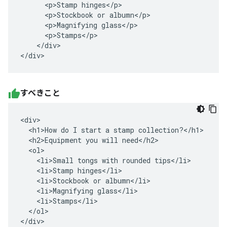
      <p>Stamp hinges</p>

      <p>Stockbook or albumn</p>

      <p>Magnifying glass</p>

      <p>Stamps</p>

    </div>

</div>
すべきこと
<div>

  <h1>How do I start a stamp collection?</h1>

  <h2>Equipment you will need</h2>

  <ol>

    <li>Small tongs with rounded tips</li>

    <li>Stamp hinges</li>

    <li>Stockbook or albumn</li>

    <li>Magnifying glass</li>

    <li>Stamps</li>

  </ol>

</div>