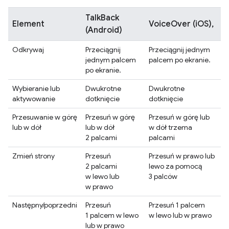
TalkBack
Element
VoiceOver (iOS),
(Android)
Odkrywaj
Przeciągnij
Przeciągnij jednym
jednym palcem
palcem po ekranie.
po ekranie.
Wybieranie lub
Dwukrotne
Dwukrotne
aktywowanie
dotknięcie
dotknięcie
Przesuwanie w górę
Przesuń w górę
Przesuń w górę lub
lub w dół
lub w dół
w dół trzema
2 palcami
palcami
Zmień strony
Przesuń
Przesuń w prawo lub
2 palcami
lewo za pomocą
w lewo lub
3 palców
w prawo
Następny/poprzedni
Przesuń
Przesuń 1 palcem
1 palcem w lewo
w lewo lub w prawo
lub w prawo