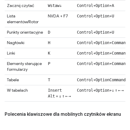
Zacznij czytać
+
+
Wstaw
↓
Control
Option
A
Lista
NVDA +
+
+
F7
Control
Option
U
elementów/Rotor
Punkty orientacyjne
+
+
D
Control
Option
U
Nagłówki
+
+
H
Control
Option
Command
Linki
+
+
K
Control
Option
Command
Elementy sterujące
+
+
P
Control
Option
Command
formularzy
Tabele
+
+
T
Control
Option
Command
W tabelach
+
+
Insert
Control
Option
↓
↑
←
→
+
Alt
↓
↑
←
→
Polecenia klawiszowe dla mobilnych czytników ekranu