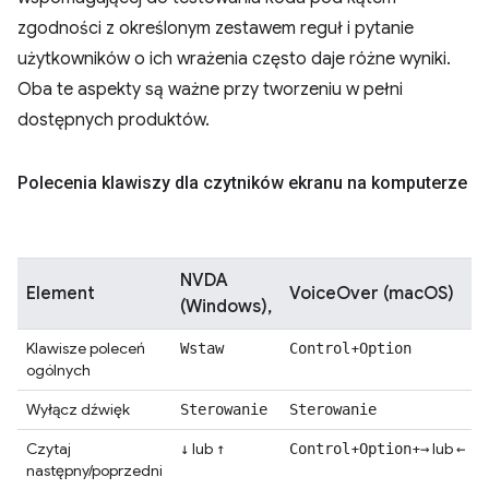
zgodności z określonym zestawem reguł i pytanie
użytkowników o ich wrażenia często daje różne wyniki.
Oba te aspekty są ważne przy tworzeniu w pełni
dostępnych produktów.
Polecenia klawiszy dla czytników ekranu na komputerze
NVDA
Element
VoiceOver (macOS)
(Windows),
Klawisze poleceń
+
Wstaw
Control
Option
ogólnych
Wyłącz dźwięk
Sterowanie
Sterowanie
Czytaj
lub
+
+
lub
↓
↑
Control
Option
→
←
następny/poprzedni