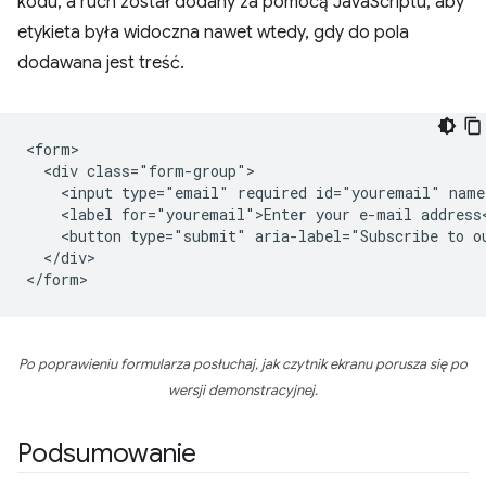
kodu, a ruch został dodany za pomocą JavaScriptu, aby
etykieta była widoczna nawet wtedy, gdy do pola
dodawana jest treść.
<form>

  <div class="form-group">

    <input type="email" required id="youremail" name
    <label for="youremail">Enter your e-mail address<
    <button type="submit" aria-label="Subscribe to ou
  </div>

Po poprawieniu formularza posłuchaj, jak czytnik ekranu porusza się po
wersji demonstracyjnej.
Podsumowanie