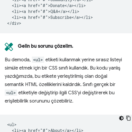
  <li><a href="#">Donate</a></li>

  <li><a href="#">Q&A</a></li>

  <li><a href="#">Subscribe</a></li>

Gelin bu sorunu çözelim.
Bu demoda,
<ul>
etiketi kullanmak yerine sırasız listeyi
simüle etmek için bir CSS sınıfı kullandık. Bu kodu yanlış
yazdığımızda, bu etikete yerleştirilmiş olan doğal
semantik HTML özelliklerini kaldırdık. Sınıfı gerçek bir
<ul>
etiketiyle değiştirip ilgili CSS'yi değiştirerek bu
erişilebilirlik sorununu çözebiliriz.
<ul>

  <li><a href="#">About</a></li>
