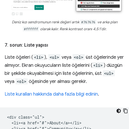
Deniz kızı sendromunun renk değeri artık
#767676
ve arka plan
#ffffff
olarak kalır. Renk kontrast oranı 4,5:1'dir.
7
.
sorun: Liste yapısı
Liste öğeleri (
<li>
),
<ul>
veya
<ol>
üst öğelerinde yer
almıyor. Ekran okuyucuların liste öğelerini (
<li>
) düzgün
bir şekilde okuyabilmesi için liste öğelerinin, üst
<ul>
veya
<ol>
öğesinde yer alması gerekir.
Liste kuralları hakkında daha fazla bilgi edinin
.
<div class="ul">

  <li><a href="#">About</a></li>

  <li><a href="#">Community</a></li>
