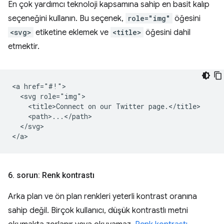
En çok yardımcı teknoloji kapsamına sahip en basit kalıp
seçeneğini kullanın. Bu seçenek,
role="img"
öğesini
<svg>
etiketine eklemek ve
<title>
öğesini dahil
etmektir.
<a href="#!">

  <svg role="img">

    <title>Connect on our Twitter page.</title>

    <path>...</path>

  </svg>

6
.
sorun: Renk kontrastı
Arka plan ve ön plan renkleri yeterli kontrast oranına
sahip değil. Birçok kullanıcı, düşük kontrastlı metni