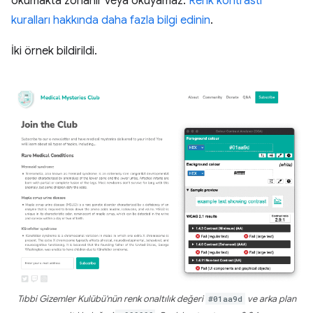
okumakta zorlanır veya okuyamaz.
Renk kontrastı
kuralları hakkında daha fazla bilgi edinin
.
İki örnek bildirildi.
Tıbbi Gizemler Kulübü'nün renk onaltılık değeri
#01aa9d
ve arka plan