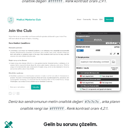
onaltılık değeri
#ffffff
. Renk kontrast oranı 2,9:1.
Deniz kızı sendromunun metin onaltılık değeri
#7c7c7c
, arka planın
onaltılık rengi ise
#ffffff
. Renk kontrast oranı 4,2:1.
Gelin bu sorunu çözelim.