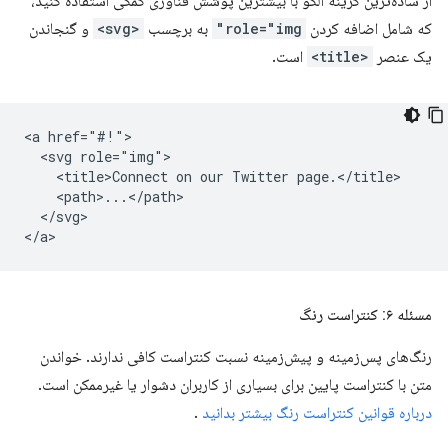
از ساده‌ترین گزینه الگو با بیشترین پوشش فناوری کمکی استفاده کنید،
که شامل اضافه کردن
role="img"
به برچسب
<svg>
و گنجاندن
یک عنصر
<title>
است.
<a href="#!">

  <svg role="img">

    <title>Connect on our Twitter page.</title>

    <path>...</path>

  </svg>

مسئله ۶: کنتراست رنگ
رنگ‌های پس‌زمینه و پیش‌زمینه نسبت کنتراست کافی ندارند. خواندن
متن با کنتراست پایین برای بسیاری از کاربران دشوار یا غیرممکن است.
درباره قوانین کنتراست رنگ بیشتر بدانید
.