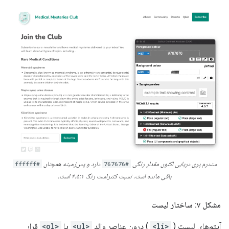
سندرم پری دریایی اکنون مقدار رنگی
#767676
دارد و پس‌زمینه همچنان
#ffffff
باقی مانده است. نسبت کنتراست رنگ ۴.۵:۱ است.
مشکل ۷: ساختار لیست
آیتم‌های لیست (
<li>
) درون عناصر والد
<ul>
یا
<ol>
قرار