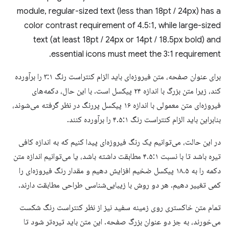
module, regular-sized text (less than 18pt / 24px) has a
color contrast requirement of 4.5:1, while large-sized
text (at least 18pt / 24px or 14pt / 18.5px bold) and
essential icons must meet the 3:1 requirement.
برای عنوان صفحه، متن فیروزه‌ای باید الزام کنتراست رنگ ۳:۱ را برآورده
کند، زیرا متن بزرگ با اندازه ۲۴ پیکسل است. با این حال، دکمه‌های
فیروزه‌ای متن معمولی با اندازه ۱۶ پیکسل پررنگ در نظر گرفته می‌شوند،
بنابراین باید الزام کنتراست رنگ ۴.۵:۱ را برآورده کنند.
در این حالت، می‌توانیم یک رنگ فیروزه‌ای پیدا کنیم که به اندازه کافی
تیره باشد تا با نسبت ۴.۵:۱ مطابقت داشته باشد، یا می‌توانیم اندازه متن
دکمه را به ۱۸.۵ پیکسل ضخیم افزایش دهیم و مقدار رنگ فیروزه‌ای را
کمی تغییر دهیم. هر دو روش با زیبایی‌شناسی طراحی مطابقت دارند.
تمام متن خاکستری روی زمینه سفید نیز از نظر کنتراست رنگ شکست
می‌خورند، به جز دو عنوان بزرگ صفحه. این متن باید تیره‌تر شود تا