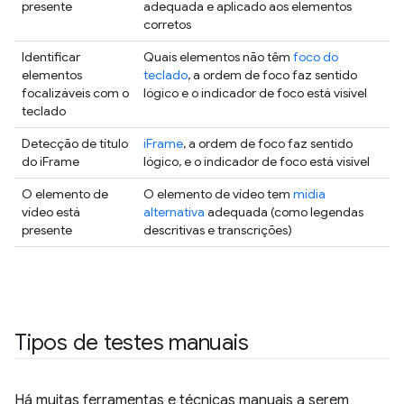
presente
adequada e aplicado aos elementos
corretos
Identificar
Quais elementos não têm
foco do
elementos
teclado
, a ordem de foco faz sentido
focalizáveis com o
lógico e o indicador de foco está visível
teclado
Detecção de título
iFrame
, a ordem de foco faz sentido
do iFrame
lógico, e o indicador de foco está visível
O elemento de
O elemento de vídeo tem
mídia
vídeo está
alternativa
adequada (como legendas
presente
descritivas e transcrições)
Tipos de testes manuais
Há muitas ferramentas e técnicas manuais a serem