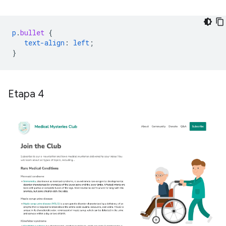
p
.
bullet
{
text-align
:
left
;
}
Etapa 4