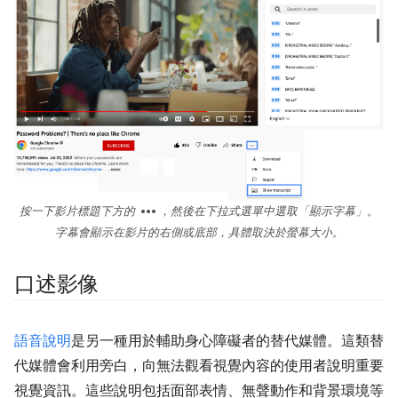
more_horiz
按一下影片標題下方的
，然後在下拉式選單中選取「顯示字幕」
。
字幕會顯示在影片的右側或底部，具體取決於螢幕大小。
口述影像
語音說明
是另一種用於輔助身心障礙者的替代媒體。這類替
代媒體會利用旁白，向無法觀看視覺內容的使用者說明重要
視覺資訊。這些說明包括面部表情、無聲動作和背景環境等