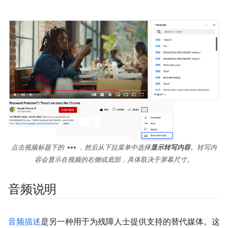
more_horiz
点击视频标题下的
，然后从下拉菜单中选择
显示转写内容
。转写内
容会显示在视频的右侧或底部，具体取决于屏幕尺寸。
音频说明
音频描述
是另一种用于为残障人士提供支持的替代媒体。这