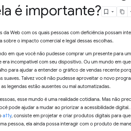
la é importante?
ps da Web com os quais pessoas com deficiência possam intera
ia sobre o impacto comercial e legal dessas escolhas.
do em que você não pudesse comprar um presente para um 
e era incompatível com seu dispositivo. Ou um mundo em que 
lho para ajudar a entender o gráfico de vendas recente porq
 suaves. Talvez você não pudesse aproveitar o novo progr
 as legendas estão ausentes ou mal automatizadas.
essoas, esse mundo é uma realidade cotidiana. Mas não preci
cê pode ajudar a mudar ao priorizar a acessibilidade digital. A
mo
a11y
, consiste em projetar e criar produtos digitais para q
uma pessoa, ela ainda possa interagir com o produto de maneir