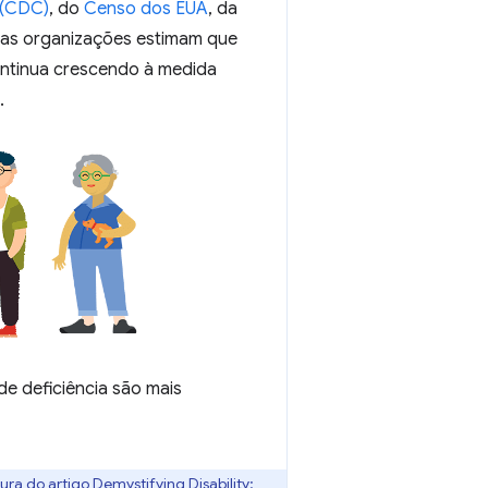
 (CDC)
, do
Censo dos EUA
, da
tras organizações estimam que
ontinua crescendo à medida
.
de deficiência são mais
ura do artigo
Demystifying Disability: