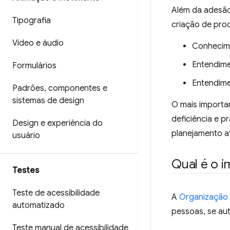
Além da adesão
Tipografia
criação de prod
Vídeo e áudio
Conhecime
Entendime
Formulários
Entendime
Padrões
,
componentes e
sistemas de design
O mais importa
deficiência e p
Design e experiência do
planejamento at
usuário
Qual é o i
Testes
Teste de acessibilidade
A
Organização 
automatizado
pessoas, se au
Teste manual de acessibilidade