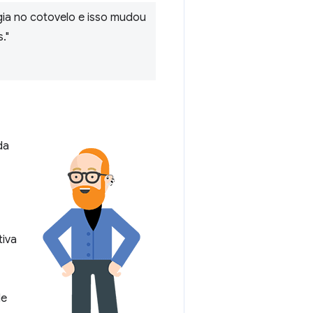
gia no cotovelo e isso mudou
."
da
tiva
de