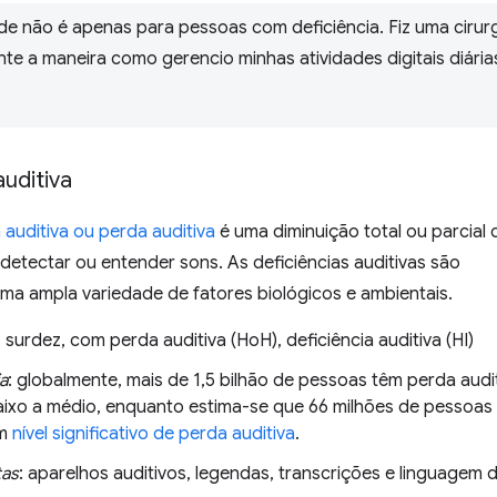
ade não é apenas para pessoas com deficiência. Fiz uma cirur
e a maneira como gerencio minhas atividades digitais diárias
auditiva
a auditiva ou perda auditiva
é uma diminuição total ou parcial 
etectar ou entender sons. As deficiências auditivas são
ma ampla variedade de fatores biológicos e ambientais.
: surdez, com perda auditiva (HoH), deficiência auditiva (HI)
a
: globalmente, mais de 1,5 bilhão de pessoas têm perda audi
baixo a médio, enquanto estima-se que 66 milhões de pessoas
um
nível significativo de perda auditiva
.
tas
: aparelhos auditivos, legendas, transcrições e linguagem 