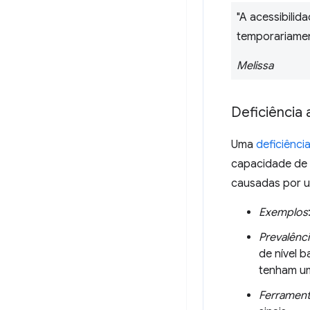
"A acessibilid
temporariament
Melissa
Deficiência 
Uma
deficiênci
capacidade de d
causadas por u
Exemplos
Prevalênci
de nível 
tenham 
Ferramen