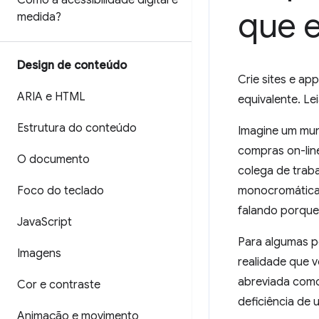
Como a acessibilidade digital é
que e
medida?
Design de conteúdo
Crie sites e ap
ARIA e HTML
equivalente. Le
Estrutura do conteúdo
Imagine um mun
compras on-lin
O documento
colega de traba
Foco do teclado
monocromáticas
falando porque
Java
Script
Para algumas p
Imagens
realidade que vo
abreviada co
Cor e contraste
deficiência de 
Animação e movimento