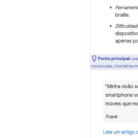
Ferramen
braille.
Dificulda
dispositi
apenas por
Ponto principal:
use
minúsculas. Use letras 
"Minha visão 
smartphone va
móveis que ma
Frank
Leia um artigo 