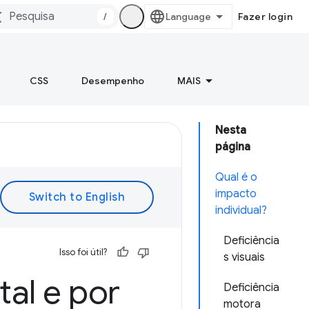
/
Fazer login
CSS
Desempenho
MAIS
Nesta
página
Qual é o
impacto
individual?
Deficiência
Isso foi útil?
s visuais
tal e por
Deficiência
motora