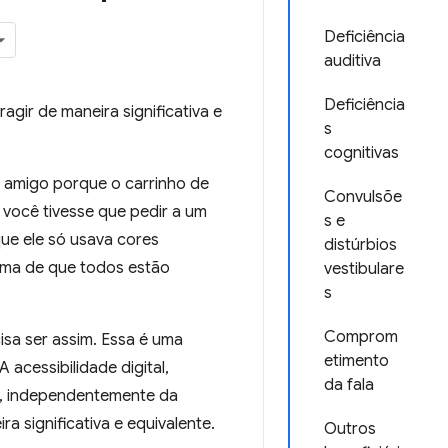
Deficiência
auditiva
Deficiência
gir de maneira significativa e
s
cognitivas
amigo porque o carrinho de
Convulsõe
você tivesse que pedir a um
s e
ue ele só usava cores
distúrbios
ama de que todos estão
vestibulare
s
Comprom
sa ser assim. Essa é uma
etimento
 acessibilidade digital,
da fala
ue, independentemente da
a significativa e equivalente.
Outros