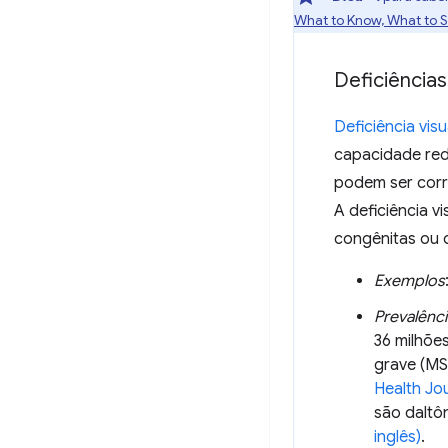
What to Know, What to S
Deficiências
Deficiência visu
capacidade red
podem ser corr
A deficiência 
congênitas ou 
Exemplos
Prevalênci
36 milhõe
grave (MS
Health Jo
são daltô
inglês)
.