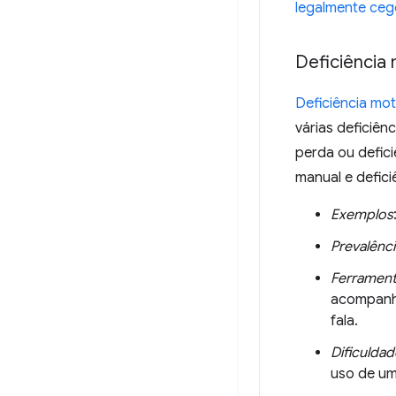
legalmente ceg
Deficiência
Deficiência mo
várias deficiênc
perda ou defici
manual e defic
Exemplos
Prevalênci
Ferramen
acompanha
fala.
Dificulda
uso de u