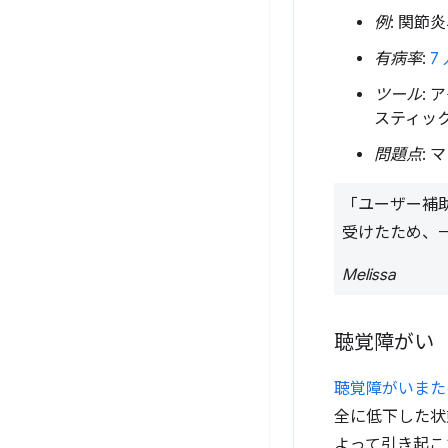
例
: 関
有病率
:
7
ツール
:
スティッ
問題点
:
「ユーザー補
受けたため、
Melissa
聴覚障がい
聴覚障がいまた
全に低下した状
よって引き起こ