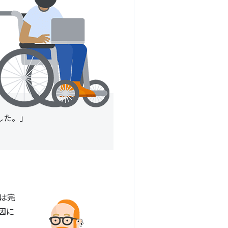
した。」
は完
因に