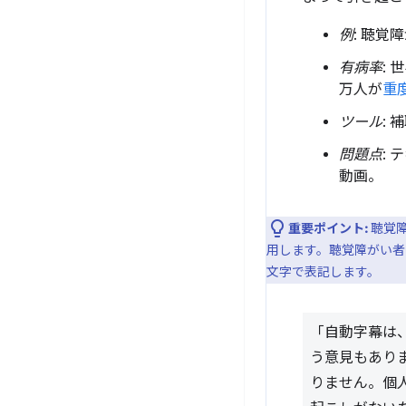
例
: 聴覚
有病率
:
万人が
重
ツール
:
問題点
:
動画。
重要ポイント:
聴覚
用します。聴覚障がい者
文字で表記します。
「自動字幕は
う意見もあり
りません。個