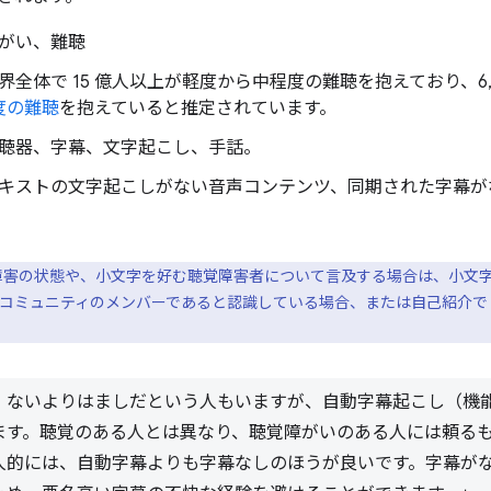
障がい、難聴
 世界全体で 15 億人以上が軽度から中程度の難聴を抱えており、6,
度の難聴
を抱えていると推定されています。
 補聴器、字幕、文字起こし、手話。
 テキストの文字起こしがない音声コンテンツ、同期された字幕が
障害の状態や、小文字を好む聴覚障害者について言及する場合は、小文
コミュニティのメンバーであると認識している場合、または自己紹介で D
、ないよりはましだという人もいますが、自動字幕起こし（機
ます。聴覚のある人とは異なり、聴覚障がいのある人には頼る
人的には、自動字幕よりも字幕なしのほうが良いです。字幕が