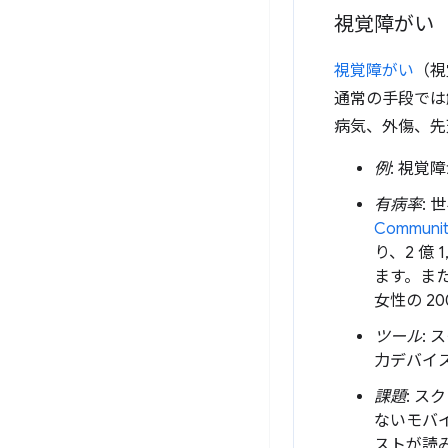
視覚障がい
視覚障がい
（視
通常の手段では
病気、外傷、先
例
: 視覚
有病率
: 
Community
り、2 億
ます。ま
女性の 2
ツール
:
力デバイ
課題
: 
ないモバ
ストが読