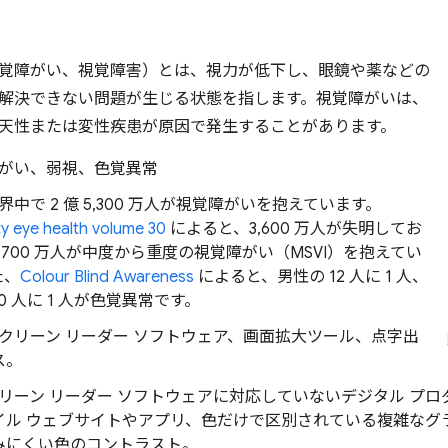
覚障がい、視覚障害）とは、視力が低下し、眼鏡や薬などの
解決できない問題が生じる状態を指します。視覚障がいは、
天性または変性疾患が原因で発生することがあります。
障がい、弱視、色覚異常
世界中で 2 億 5,300 万人が視覚障がいを抱えています。
 eye health volume 30
によると、3,600 万人が失明してお
 1,700 万人が中度から重度の視覚障がい（MSVI）を抱えてい
た、
Colour Blind Awareness
によると、男性の 12 人に 1 人、
00 人に 1 人が色覚異常です。
 スクリーン リーダー ソフトウェア、画面拡大ツール、点字出
ス。
スクリーン リーダー ソフトウェアに対応していないデジタル プ
イル ウェブサイトやアプリ、色だけで区別されている複雑なグ
みにくい色のコントラスト。