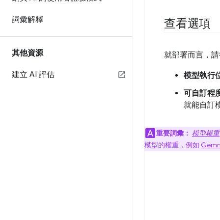
詞彙解釋
查看選項
其他資源
就部署而言，請
建立 AI 評估
模型執行
可自訂程
就能自訂
重要詞彙：
模型權重
模型的權重，例如
Gem