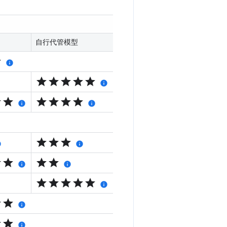
自行代管模型
r
info
star
star
star
star
star
info
r
star
star
star
star
star
info
info
star
star
star
o
info
r
star
star
star
info
info
star
star
star
star
star
info
r
star
info
r
star
info