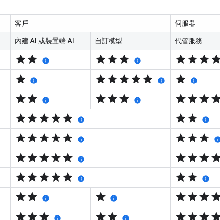
客戶
伺服器
內建 AI 或裝置端 AI
自訂模型
代管服務
star
star
star
star
star
star
star
star
sta
info
info
star
star
star
star
star
star
star
info
info
info
star
star
star
star
star
star
star
star
sta
info
info
star
star
star
star
star
star
star
info
info
star
star
star
star
star
star
star
star
info
inf
star
star
star
star
star
star
star
star
sta
info
star
star
star
star
star
star
star
info
info
star
star
star
star
star
star
sta
info
info
star
star
star
star
star
star
star
star
sta
info
info