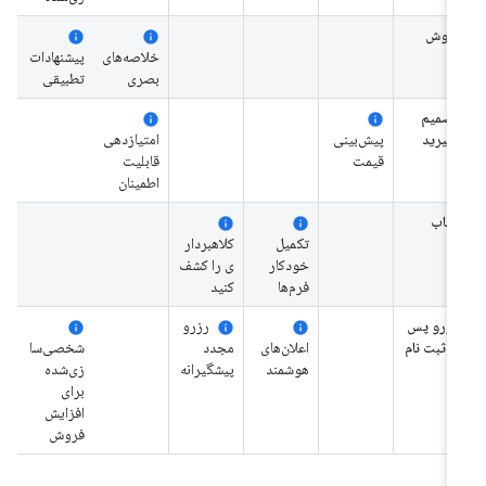
کاوش
info
info
خلاصه‌های
پیشنهادات
بصری
تطبیقی
تصمیم
info
info
بگیرید
پیش‌بینی
امتیازدهی
قیمت
قابلیت
اطمینان
کتاب
info
info
تکمیل
کلاهبردار
خودکار
ی را کشف
فرم‌ها
کنید
رزرو پس
رزرو
info
info
info
از ثبت نام
اعلان‌های
مجدد
شخصی‌سا
هوشمند
پیشگیرانه
زی‌شده
برای
افزایش
فروش