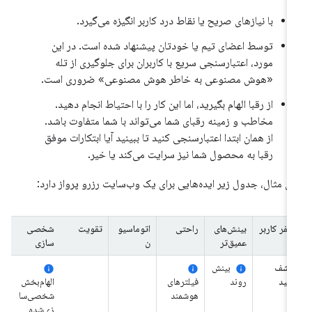
با نیازهای صریح یا نقاط درد کاربر انگیزه می‌گیرد.
توسط اعضای تیم یا خودتان پیشنهاد شده است. در این
مورد، اعتبارسنجی سریع با کاربران برای جلوگیری از تله
«هوش مصنوعی به خاطر هوش مصنوعی» ضروری است.
از رقبا الهام بگیرید، اما این کار را با احتیاط انجام دهید.
مخاطب و زمینه رقبای شما می‌تواند با شما متفاوت باشد.
از همان ابتدا اعتبارسنجی کنید تا ببینید آیا ابتکارات موفق
رقبا به محصول شما نیز سرایت می‌کند یا خیر.
ای مثال، جدول زیر ایده‌هایی برای یک وب‌سایت رزرو پرواز دارد:
سفر کاربر
بینش‌های
راحتی
اتوماسیو
تقویت
شخصی
عمیق‌تر
ن
سازی
کشف
بینش
info
info
info
کنید
روند
فیلترهای
الهام‌بخش
هوشمند
شخصی‌سا
زی‌شده