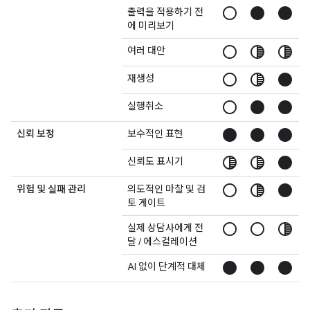
radio_button_unchecked
circle
circle
출력을 적용하기 전
에 미리보기
radio_button_unchecked
tonality
tonality
여러 대안
radio_button_unchecked
tonality
circle
재생성
radio_button_unchecked
circle
circle
실행취소
circle
circle
circle
신뢰 보정
보수적인 표현
tonality
tonality
circle
신뢰도 표시기
radio_button_unchecked
tonality
circle
위험 및 실패 관리
의도적인 마찰 및 검
토 게이트
radio_button_unchecked
radio_button_unchecked
tonality
실제 상담사에게 전
달 / 에스컬레이션
circle
circle
circle
AI 없이 단계적 대체