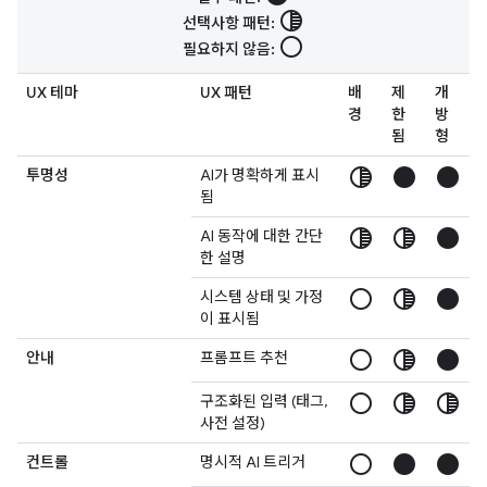
tonality
선택사항 패턴:
radio_button_unchecked
필요하지 않음:
UX 테마
UX 패턴
배
제
개
경
한
방
됨
형
tonality
circle
circle
투명성
AI가 명확하게 표시
됨
tonality
tonality
circle
AI 동작에 대한 간단
한 설명
radio_button_unchecked
tonality
circle
시스템 상태 및 가정
이 표시됨
radio_button_unchecked
tonality
circle
안내
프롬프트 추천
radio_button_unchecked
tonality
tonality
구조화된 입력 (태그,
사전 설정)
radio_button_unchecked
circle
circle
컨트롤
명시적 AI 트리거