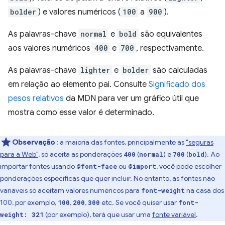
bolder
) e valores numéricos (
100
a
900
).
As palavras-chave
normal
e
bold
são equivalentes
aos valores numéricos
400
e
700
, respectivamente.
As palavras-chave
lighter
e
bolder
são calculadas
em relação ao elemento pai. Consulte
Significado dos
pesos relativos
da MDN para ver um gráfico útil que
mostra como esse valor é determinado.
Observação
: a maioria das fontes, principalmente as
"seguras
para a Web"
, só aceita as ponderações
(
) e
(
). Ao
400
normal
700
bold
importar fontes usando
ou
, você pode escolher
@font-face
@import
ponderações específicas que quer incluir. No entanto, as fontes não
variáveis só aceitam valores numéricos para
na casa dos
font-weight
100, por exemplo,
,
,
etc. Se você quiser usar
100
200
300
font-
(por exemplo), terá que usar uma
fonte variável
.
weight: 321