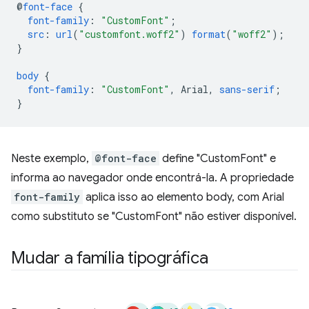
@
font-face
{
font-family
:
"CustomFont"
;
src
:
url
(
"customfont.woff2"
)
format
(
"woff2"
);
}
body
{
font-family
:
"CustomFont"
,
Arial
,
sans-serif
;
}
Neste exemplo,
@font-face
define "CustomFont" e
informa ao navegador onde encontrá-la. A propriedade
font-family
aplica isso ao elemento body, com Arial
como substituto se "CustomFont" não estiver disponível.
Mudar a família tipográfica