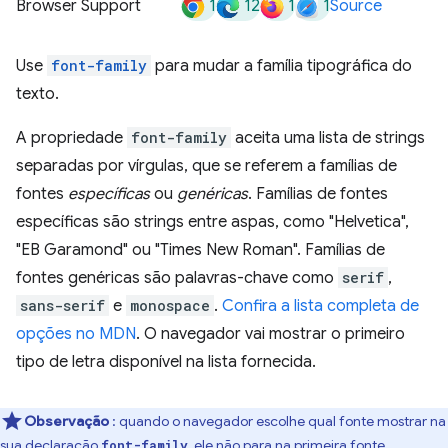
1
12
1
1
Browser Support
Source
Use
font-family
para mudar a família tipográfica do
texto.
A propriedade
font-family
aceita uma lista de strings
separadas por vírgulas, que se referem a famílias de
fontes
específicas
ou
genéricas
. Famílias de fontes
específicas são strings entre aspas, como "Helvetica",
"EB Garamond" ou "Times New Roman". Famílias de
fontes genéricas são palavras-chave como
serif
,
sans-serif
e
monospace
.
Confira a lista completa de
opções no MDN
. O navegador vai mostrar o primeiro
tipo de letra disponível na lista fornecida.
Observação
: quando o navegador escolhe qual fonte mostrar na
sua declaração
, ele não para na primeira fonte
font-family