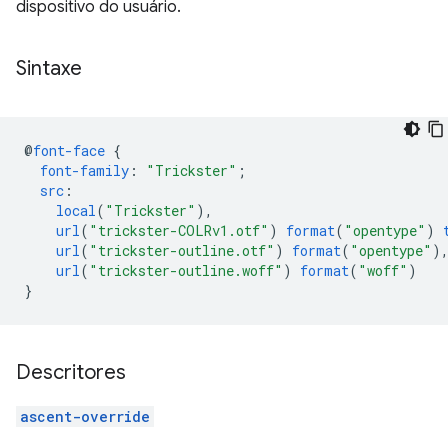
dispositivo do usuário.
Sintaxe
@
font-face
{
font-family
:
"Trickster"
;
src
:
local
(
"Trickster"
),
url
(
"trickster-COLRv1.otf"
)
format
(
"opentype"
)
url
(
"trickster-outline.otf"
)
format
(
"opentype"
)
url
(
"trickster-outline.woff"
)
format
(
"woff"
)
}
Descritores
ascent-override