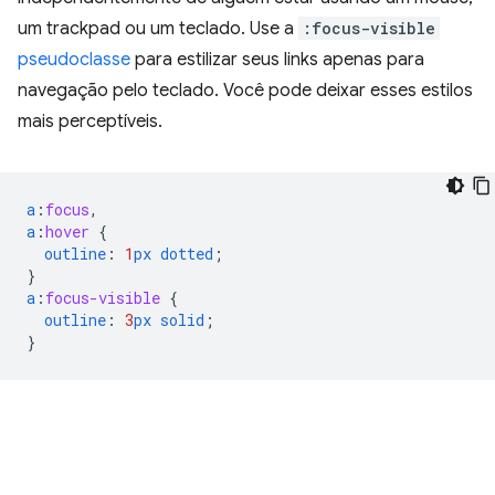
um trackpad ou um teclado. Use a
:focus-visible
pseudoclasse
para estilizar seus links apenas para
navegação pelo teclado. Você pode deixar esses estilos
mais perceptíveis.
a
:
focus
,
a
:
hover
{
outline
:
1
px
dotted
;
}
a
:
focus-visible
{
outline
:
3
px
solid
;
}