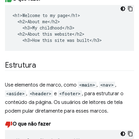
<h1>Welcome to my page</h1>

  <h2>About me</h2>

    <h3>My childhood</h3>

  <h2>About this website</h2>

    <h3>How this site was built</h3>
Estrutura
Use elementos de marco, como
<main>
,
<nav>
,
<aside>
,
<header>
e
<footer>
, para estruturar o
conteúdo da página. Os usuários de leitores de tela
podem pular diretamente para esses marcos.
O que não fazer