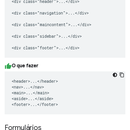
<div class="header">...</div>

<div class="navigation">...</div>

<div class="maincontent">...</div>

<div class="sidebar">...</div>

<div class="footer">...</div>
O que fazer
<header>...</header>

<nav>...</nav>

<main>...</main>

<aside>...</aside>

<footer>...</footer>
Formulários