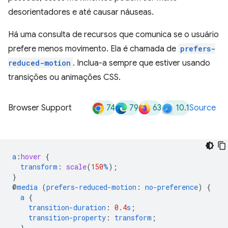
desorientadores e até causar náuseas.
Há uma consulta de recursos que comunica se o usuário
prefere menos movimento. Ela é chamada de
prefers-
reduced-motion
. Inclua-a sempre que estiver usando
transições ou animações CSS.
74
79
63
10.1
Browser Support
Source
a
:
hover
{
transform
:
scale
(
150
%
);
}
@
media
(
prefers-reduced-motion
:
no-preference
)
{
a
{
transition-duration
:
0.4
s
;
transition-property
:
transform
;
}