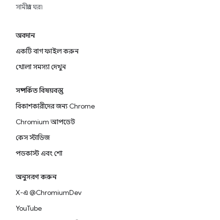
সামগ্রীর ঘর৷
অবদান
একটি বাগ ফাইল করুন
খোলা সমস্যা দেখুন
সম্পর্কিত বিষয়বস্তু
বিকাশকারীদের জন্য Chrome
Chromium আপডেট
কেস স্টাডিজ
পডকাস্ট এবং শো
অনুসরণ করুন
X-এ @ChromiumDev
YouTube