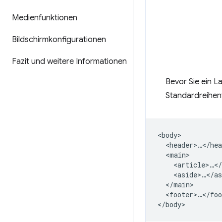
Medienfunktionen
Bildschirmkonfigurationen
Fazit und weitere Informationen
Bevor Sie ein La
Standardreihenf
<body>

  <header>…</hea
  <main>

    <article>…</
    <aside>…</as
  </main>

  <footer>…</foo