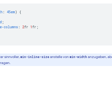
th
:
45em
)
{
d
;
e-columns
:
2
fr
1
fr
;
r sinnvoller,
anstelle von
anzugeben, abe
min-inline-size
min-width
fragen.