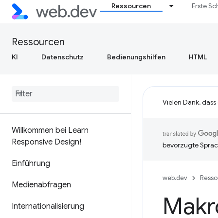
Ressourcen
Erste Sc
Ressourcen
KI
Datenschutz
Bedienungshilfen
HTML
Vielen Dank, dass
Willkommen bei Learn
Responsive Design!
bevorzugte Sprac
Einführung
web.dev
Resso
Medienabfragen
Makr
Internationalisierung