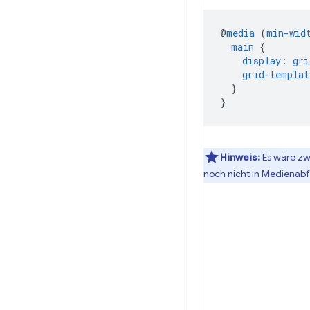
@
media
(
min-wid
main
{
display
:
gri
grid-templat
}
}
Hinweis:
Es wäre zwa
noch nicht in Medienab