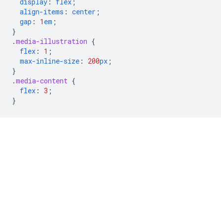
display
:
flex
;
align-items
:
center
;
gap
:
1
em
;
}
.
media-illustration
{
flex
:
1
;
max-inline-size
:
200
px
;
}
.
media-content
{
flex
:
3
;
}