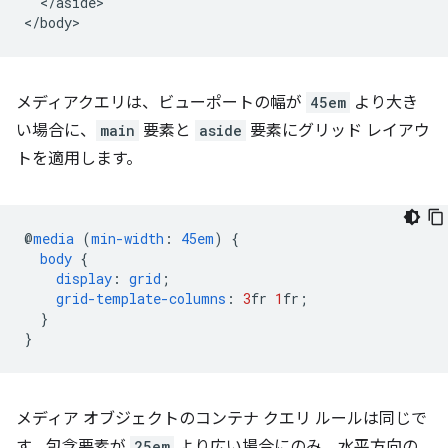
  </aside>

メディアクエリは、ビューポートの幅が
45em
より大き
い場合に、
main
要素と
aside
要素にグリッド レイアウ
トを適用します。
@
media
(
min-width
:
45em
)
{
body
{
display
:
grid
;
grid-template-columns
:
3
fr
1
fr
;
}
}
メディア オブジェクトのコンテナ クエリ ルールは同じで
す。包含要素が
25em
より広い場合にのみ、水平方向の