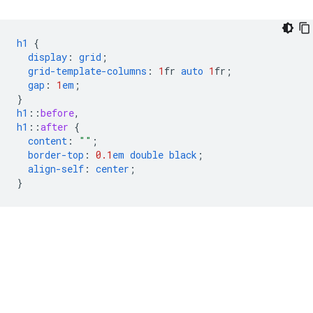
h1
{
display
:
grid
;
grid-template-columns
:
1
fr
auto
1
fr
;
gap
:
1
em
;
}
h1
::
before
,
h1
::
after
{
content
:
""
;
border-top
:
0.1
em
double
black
;
align-self
:
center
;
}