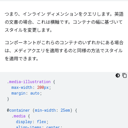
つまり、インライン ディメンションをクエリします。英語
の文書の場合、これは横軸です。コンテナの幅に基づいて
スタイルを変更します。
コンポーネントがこれらのコンテナのいずれかにある場合
は、メディアクエリを適用するのと同様の方法でスタイル
を適用できます。
.
media-illustration
{
max-width
:
200
px
;
margin
:
auto
;
}
@
container
(
min-width
:
25em
)
{
.
media
{
display
:
flex
;
align-items
:
center
;