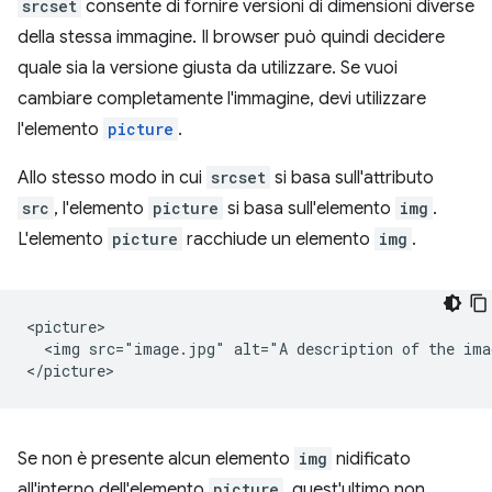
srcset
consente di fornire versioni di dimensioni diverse
della stessa immagine. Il browser può quindi decidere
quale sia la versione giusta da utilizzare. Se vuoi
cambiare completamente l'immagine, devi utilizzare
l'elemento
picture
.
Allo stesso modo in cui
srcset
si basa sull'attributo
src
, l'elemento
picture
si basa sull'elemento
img
.
L'elemento
picture
racchiude un elemento
img
.
<picture>

  <img src="image.jpg" alt="A description of the imag
Se non è presente alcun elemento
img
nidificato
all'interno dell'elemento
picture
, quest'ultimo non