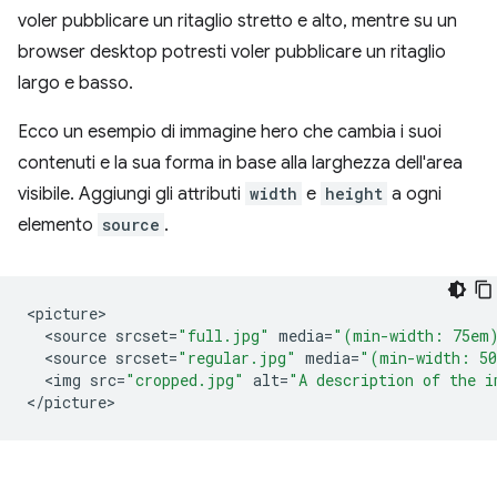
voler pubblicare un ritaglio stretto e alto, mentre su un
browser desktop potresti voler pubblicare un ritaglio
largo e basso.
Ecco un esempio di immagine hero che cambia i suoi
contenuti e la sua forma in base alla larghezza dell'area
visibile. Aggiungi gli attributi
width
e
height
a ogni
elemento
source
.
<
picture
<
source
srcset
=
"full.jpg"
media
=
"(min-width: 75em
<
source
srcset
=
"regular.jpg"
media
=
"(min-width: 5
<
img
src
=
"cropped.jpg"
alt
=
"A description of the i
<
/
picture