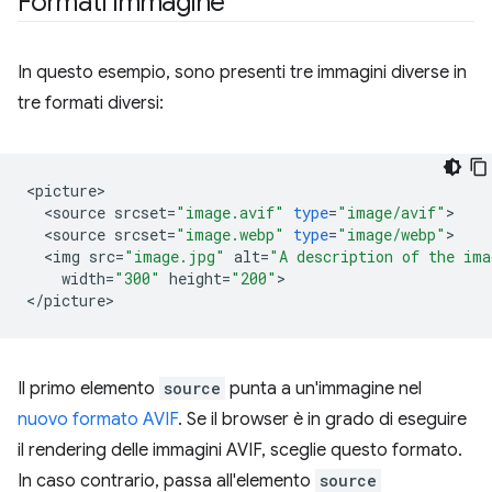
Formati immagine
In questo esempio, sono presenti tre immagini diverse in
tre formati diversi:
<
picture
<
source
srcset
=
"image.avif"
type
=
"image/avif"
<
source
srcset
=
"image.webp"
type
=
"image/webp"
<
img
src
=
"image.jpg"
alt
=
"A description of the ima
width
=
"300"
height
=
"200"
>

<
/
picture
Il primo elemento
source
punta a un'immagine nel
nuovo formato AVIF
. Se il browser è in grado di eseguire
il rendering delle immagini AVIF, sceglie questo formato.
In caso contrario, passa all'elemento
source