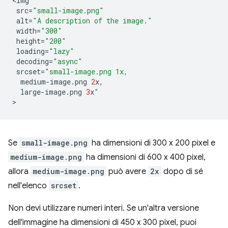
<
img
src
=
"small-image.png"
alt
=
"A description of the image."
width
=
"300"
height
=
"200"
loading
=
"lazy"
decoding
=
"async"
srcset
=
"small-image.png 1x,
medium
-
image
.
png
2
x
,
large
-
image
.
png
3
x
"
Se
small-image.png
ha dimensioni di 300 x 200 pixel e
medium-image.png
ha dimensioni di 600 x 400 pixel,
allora
medium-image.png
può avere
2x
dopo di sé
nell'elenco
srcset
.
Non devi utilizzare numeri interi. Se un'altra versione
dell'immagine ha dimensioni di 450 x 300 pixel, puoi