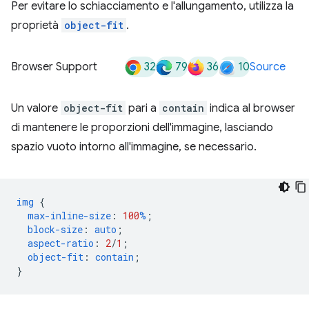
Per evitare lo schiacciamento e l'allungamento, utilizza la
proprietà
object-fit
.
32
79
36
10
Browser Support
Source
Un valore
object-fit
pari a
contain
indica al browser
di mantenere le proporzioni dell'immagine, lasciando
spazio vuoto intorno all'immagine, se necessario.
img
{
max-inline-size
:
100
%
;
block-size
:
auto
;
aspect-ratio
:
2
/
1
;
object-fit
:
contain
;
}