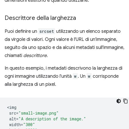
dimensioni esistono e quando utilizzarle.
Descrittore della larghezza
Puoi definire un
srcset
utilizzando un elenco separato
da virgole di valori. Ogni valore è l'URL di un'immagine,
seguito da uno spazio e da alcuni metadati sull'immagine,
chiamati
descrittore
.
In questo esempio, i metadati descrivono la larghezza di
ogni immagine utilizzando l'unità
w
. Un
w
corrisponde
alla larghezza di un pixel.
<
img
src
=
"small-image.png"
alt
=
"A description of the image."
width
=
"300"