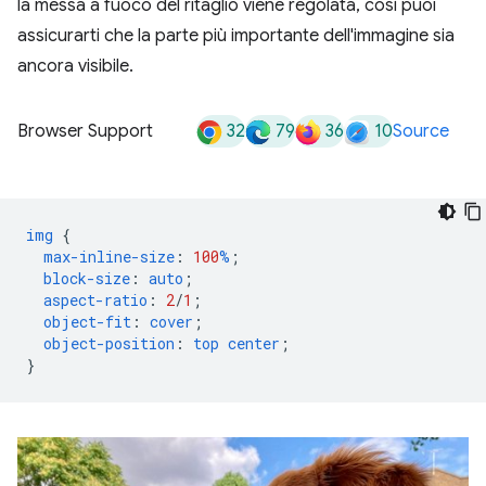
la messa a fuoco del ritaglio viene regolata, così puoi
assicurarti che la parte più importante dell'immagine sia
ancora visibile.
32
79
36
10
Browser Support
Source
img
{
max-inline-size
:
100
%
;
block-size
:
auto
;
aspect-ratio
:
2
/
1
;
object-fit
:
cover
;
object-position
:
top
center
;
}