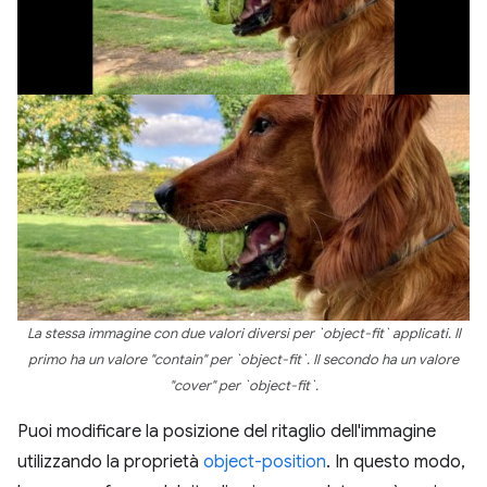
La stessa immagine con due valori diversi per `object-fit` applicati. Il
primo ha un valore "contain" per `object-fit`. Il secondo ha un valore
"cover" per `object-fit`.
Puoi modificare la posizione del ritaglio dell'immagine
utilizzando la proprietà
object-position
. In questo modo,