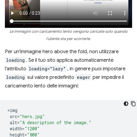
Le immagini con caricamento lento vengono caricate solo quando
l'utente sta per scorrerle.
Per un'immagine hero above the fold, non utilizzare
loading
. Se il tuo sito applica automaticamente
l'attributo
loading="lazy"
, in genere puoi impostare
loading
sul valore predefinito
eager
per impedire il
caricamento lento delle immagini:
<
img
src
=
"hero.jpg"
alt
=
"A description of the image."
width
=
"1200"
height
=
"800"