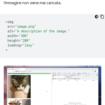
l'immagine non viene mai caricata.
<
img
src
=
"image.png"
alt
=
"A description of the image."
width
=
"300"
height
=
"200"
loading
=
"lazy"