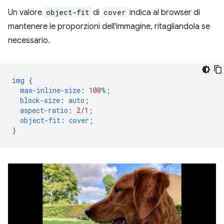
Un valore
object-fit
di
cover
indica al browser di
mantenere le proporzioni dell'immagine, ritagliandola se
necessario.
img
{
max-inline-size
:
100
%
;
block-size
:
auto
;
aspect-ratio
:
2
/
1
;
object-fit
:
cover
;
}