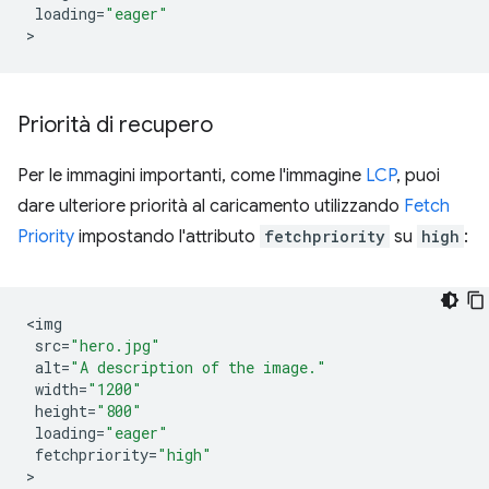
loading
=
"eager"
Priorità di recupero
Per le immagini importanti, come l'immagine
LCP
, puoi
dare ulteriore priorità al caricamento utilizzando
Fetch
Priority
impostando l'attributo
fetchpriority
su
high
:
<
img
src
=
"hero.jpg"
alt
=
"A description of the image."
width
=
"1200"
height
=
"800"
loading
=
"eager"
fetchpriority
=
"high"