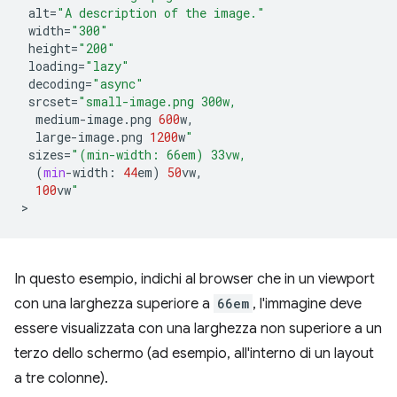
alt
=
"A description of the image."
width
=
"300"
height
=
"200"
loading
=
"lazy"
decoding
=
"async"
srcset
=
"small-image.png 300w,
medium
-
image
.
png
600
w
,
large
-
image
.
png
1200
w
"
sizes
=
"(min-width: 66em) 33vw,
(
min
-
width
:
44
em
)
50
vw
,
100
vw
"
In questo esempio, indichi al browser che in un viewport
con una larghezza superiore a
66em
, l'immagine deve
essere visualizzata con una larghezza non superiore a un
terzo dello schermo (ad esempio, all'interno di un layout
a tre colonne).