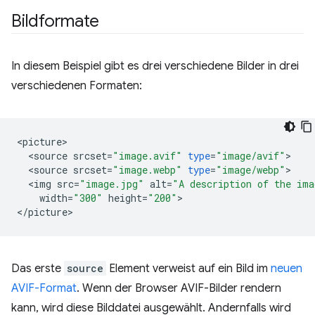
Bildformate
In diesem Beispiel gibt es drei verschiedene Bilder in drei
verschiedenen Formaten:
<
picture
<
source
srcset
=
"image.avif"
type
=
"image/avif"
<
source
srcset
=
"image.webp"
type
=
"image/webp"
<
img
src
=
"image.jpg"
alt
=
"A description of the ima
width
=
"300"
height
=
"200"
>

<
/
picture
Das erste
source
Element verweist auf ein Bild im
neuen
AVIF-Format
. Wenn der Browser AVIF-Bilder rendern
kann, wird diese Bilddatei ausgewählt. Andernfalls wird