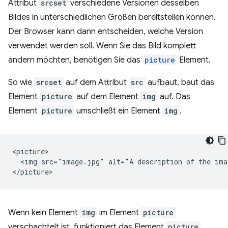
Attribut
srcset
verschiedene Versionen desselben
Bildes in unterschiedlichen Größen bereitstellen können.
Der Browser kann dann entscheiden, welche Version
verwendet werden soll. Wenn Sie das Bild komplett
ändern möchten, benötigen Sie das
picture
Element.
So wie
srcset
auf dem Attribut
src
aufbaut, baut das
Element
picture
auf dem Element
img
auf. Das
Element
picture
umschließt ein Element
img
.
<picture>

  <img src="image.jpg" alt="A description of the imag
Wenn kein Element
img
im Element
picture
verschachtelt ist, funktioniert das Element
picture