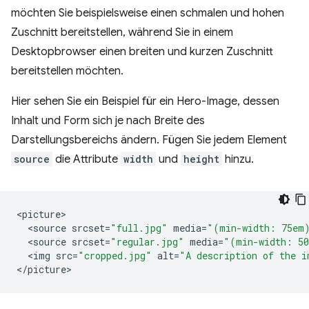
möchten Sie beispielsweise einen schmalen und hohen
Zuschnitt bereitstellen, während Sie in einem
Desktopbrowser einen breiten und kurzen Zuschnitt
bereitstellen möchten.
Hier sehen Sie ein Beispiel für ein Hero-Image, dessen
Inhalt und Form sich je nach Breite des
Darstellungsbereichs ändern. Fügen Sie jedem Element
source
die Attribute
width
und
height
hinzu.
<
picture
<
source
srcset
=
"full.jpg"
media
=
"(min-width: 75em
<
source
srcset
=
"regular.jpg"
media
=
"(min-width: 5
<
img
src
=
"cropped.jpg"
alt
=
"A description of the i
<
/
picture