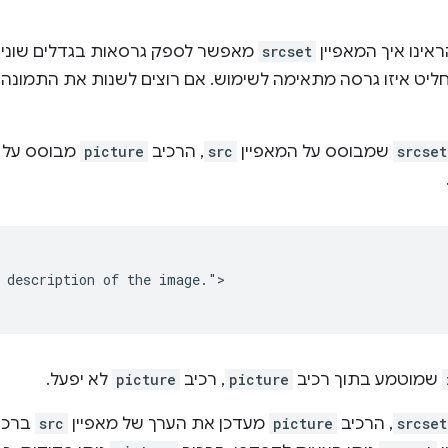
אינו איך המאפיין
srcset
מאפשר לספק גרסאות בגדלים שונים
חליט איזו גרסה מתאימה לשימוש. אם רוצים לשנות את התמונה
srcset
שמבוסס על המאפיין
src
, הרכיב
picture
מבוסס על 
 description of the image.">

שמוטמע בתוך רכיב
picture
, רכיב
picture
לא יפעל.
srcset
, הרכיב
picture
מעדכן את הערך של מאפיין
src
ברכי