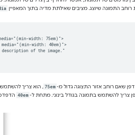
ין פורמטים של תמונות, אפשר להחליף בין גדלים של תמונות.
 רוחב התמונה שיוצג. מציבים שאילתת מדיה בתוך המאפיין
dia
media="(min-width: 75em)">

 media="(min-width: 40em)">

 description of the image."

דפן שאם רוחב אזור התצוגה גדול מ-
75em
, הוא צריך להשתמש 
ן צריך להשתמש בתמונה בגודל בינוני. מתחת ל-
40em
הדפדפן