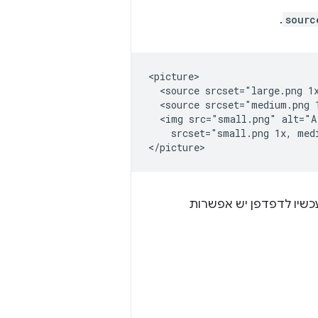
.
sourc
<picture>

  <source srcset="large.png 1
  <source srcset="medium.png 
  <img src="small.png" alt="A
    srcset="small.png 1x, medi
עכשיו לדפדפן יש אפשרות