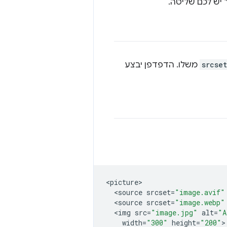
 יש לכם שליטה.
srcset
משלו. הדפדפן יבצע
<
picture
<
source
srcset
=
"image.avif"
<
source
srcset
=
"image.webp"
<
img
src
=
"image.jpg"
alt
=
"A
width
=
"300"
height
=
"200"
>
