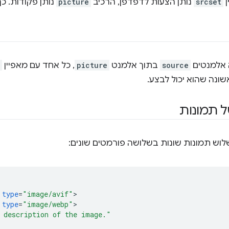
ן
srcset
נותן הצעות לדפדפן, הרכיב
picture
נותן פקודות. כך
 אלמנטים
source
בתוך אלמנט
picture
, כל אחד עם מאפיין
ונה שהוא יכול לבצע.
 תמונות
לוש תמונות שונות בשלושה פורמטים שונים:
type
=
"image/avif"
type
=
"image/webp"
 description of the image."