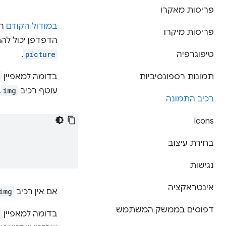
פריסות מאקרו
במודול הקודם
הר
פריסות מיקרו
הדפדפן יכול לה
טיפוגרפיה
picture
.
תמונות רספונסיביות
בדומה למאפיין
עוטף רכיב
img
.
רכיב התמונה
Icons
בחירת עיצוב
נגישות
אינטראקציה
אם אין רכיב
img
דפוסים בממשק המשתמש
בדומה למאפיין