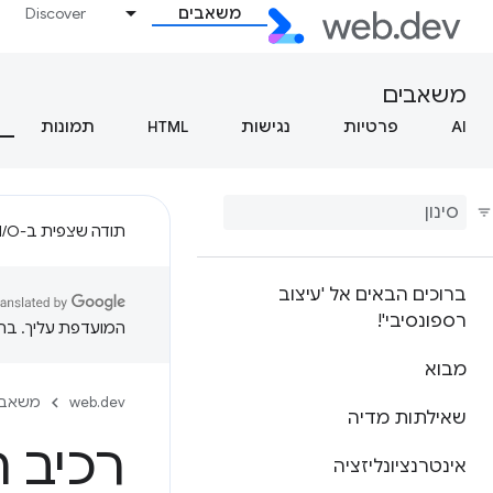
משאבים
Discover
משאבים
AI
פרטיות
נגישות
HTML
תמונות
תודה שצפית ב-Google I/O!
ברוכים הבאים אל 'עיצוב
רספונסיבי'!
המועדפת עליך. בתרג
מבוא
web.dev
משאבי
שאילתות מדיה
רכיב 
אינטרנציונליזציה