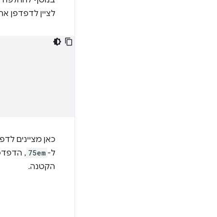
בנוסף להחלפה ב
לציין לדפדפן את
כאן מציינים לדפ
ל-
75em
, הדפדפ
הקטנה.