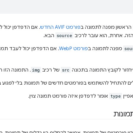
הראשון מפנה לתמונה ב
פורמט AVIF החדש
זה. אחרת, הוא עובר לרכיב
source
הבא.
sou
מפנה לתמונה ב
פורמט WebP
חזור לקובץ התמונה בתכונה
src
של רכיב
img
. התמונה הזו היא
לים להתחיל להשתמש בפורמטים חדשים של תמונות בלי לפגוע ב
פיין
type
אומר לדפדפן איזה פורמט תמונה צוין.
מונות