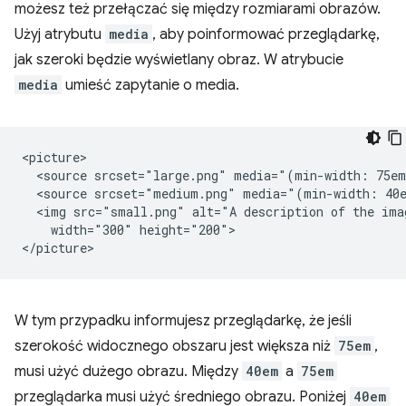
możesz też przełączać się między rozmiarami obrazów.
Użyj atrybutu
media
, aby poinformować przeglądarkę,
jak szeroki będzie wyświetlany obraz. W atrybucie
media
umieść zapytanie o media.
<picture>

  <source srcset="large.png" media="(min-width: 75em
  <source srcset="medium.png" media="(min-width: 40e
  <img src="small.png" alt="A description of the imag
    width="300" height="200">

W tym przypadku informujesz przeglądarkę, że jeśli
szerokość widocznego obszaru jest większa niż
75em
,
musi użyć dużego obrazu. Między
40em
a
75em
przeglądarka musi użyć średniego obrazu. Poniżej
40em