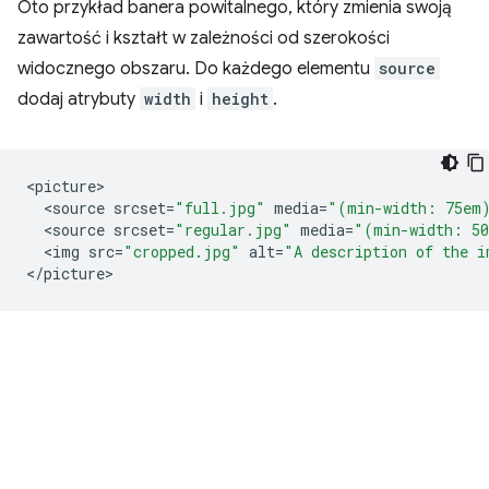
Oto przykład banera powitalnego, który zmienia swoją
zawartość i kształt w zależności od szerokości
widocznego obszaru. Do każdego elementu
source
dodaj atrybuty
width
i
height
.
<
picture
<
source
srcset
=
"full.jpg"
media
=
"(min-width: 75em
<
source
srcset
=
"regular.jpg"
media
=
"(min-width: 5
<
img
src
=
"cropped.jpg"
alt
=
"A description of the i
<
/
picture