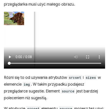
przeglądarka musi użyć małego obrazu.
Różni się to od używania atrybutów
srcset
i
sizes
w
elemencie
img
. W takim przypadku podajesz
przeglądarce sugestie. Element
source
jest bardziej
poleceniem niż sugestią.
W atrybucie
srcset
elementu
source
możesz też użyć