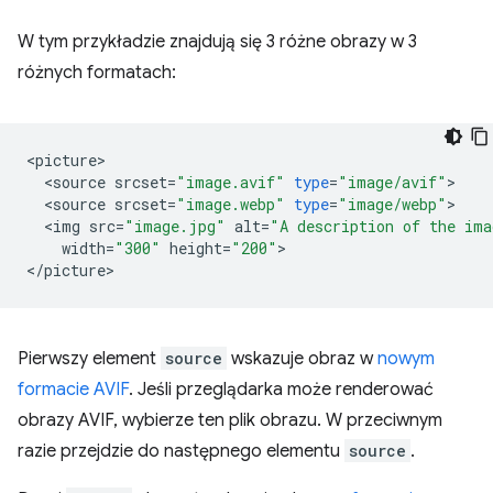
W tym przykładzie znajdują się 3 różne obrazy w 3
różnych formatach:
<
picture
<
source
srcset
=
"image.avif"
type
=
"image/avif"
<
source
srcset
=
"image.webp"
type
=
"image/webp"
<
img
src
=
"image.jpg"
alt
=
"A description of the ima
width
=
"300"
height
=
"200"
>

<
/
picture
Pierwszy element
source
wskazuje obraz w
nowym
formacie AVIF
. Jeśli przeglądarka może renderować
obrazy AVIF, wybierze ten plik obrazu. W przeciwnym
razie przejdzie do następnego elementu
source
.