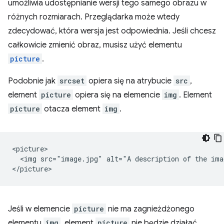
umożliwia udostępnianie wersji tego samego obrazu w
różnych rozmiarach. Przeglądarka może wtedy
zdecydować, która wersja jest odpowiednia. Jeśli chcesz
całkowicie zmienić obraz, musisz użyć elementu
picture
.
Podobnie jak
srcset
opiera się na atrybucie
src
,
element
picture
opiera się na elemencie
img
. Element
picture
otacza element
img
.
<picture>

  <img src="image.jpg" alt="A description of the imag
Jeśli w elemencie
picture
nie ma zagnieżdżonego
elementu
img
, element
picture
nie będzie działać.