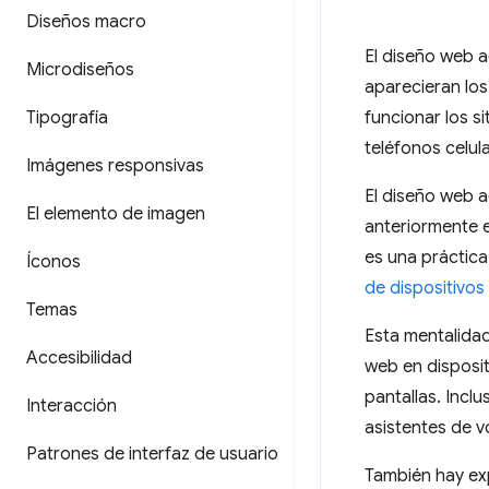
Diseños macro
El diseño web a
Microdiseños
aparecieran lo
Tipografía
funcionar los s
teléfonos celu
Imágenes responsivas
El diseño web 
El elemento de imagen
anteriormente e
es una práctica
Íconos
de dispositivos
Temas
Esta mentalidad
Accesibilidad
web en disposit
pantallas. Incl
Interacción
asistentes de v
Patrones de interfaz de usuario
También hay exp