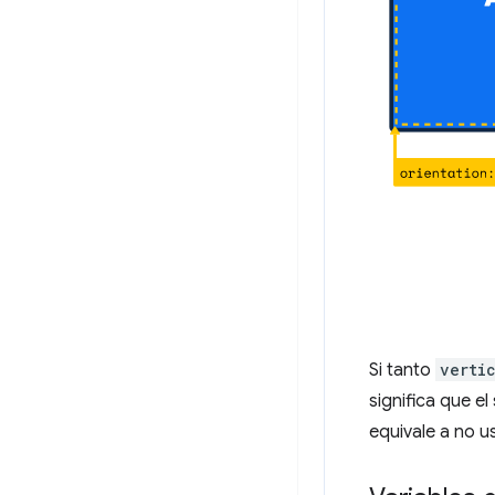
Si tanto
verti
significa que el
equivale a no u