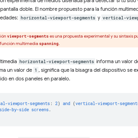
ión experimental de medios diseñada para detectar si tu siti
 pantalla doble. El nombre propuesto para la función multime
riedades:
horizontal-viewport-segments
y
vertical-view
ción
es una propuesta experimental y su sintaxis p
viewport-segments
a función multimedia
.
spanning
ultimedia
horizontal-viewport-segments
informa un valor 
ma un valor de
1
, significa que la bisagra del dispositivo se 
nido en dos paneles en paralelo.
tal-viewport-segments
:
2
)
and
(
vertical-viewport-segment
side-by-side
screens
.