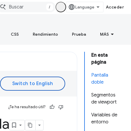
/
Acceder
CSS
Rendimiento
Prueba
MÁS
En esta
página
Pantalla
doble
Segmentos
de viewport
¿Te ha resultado útil?
Variables de
la
entorno