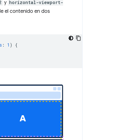
2
y
horizontal-viewport-
ide el contenido en dos
s
:
1
)
{