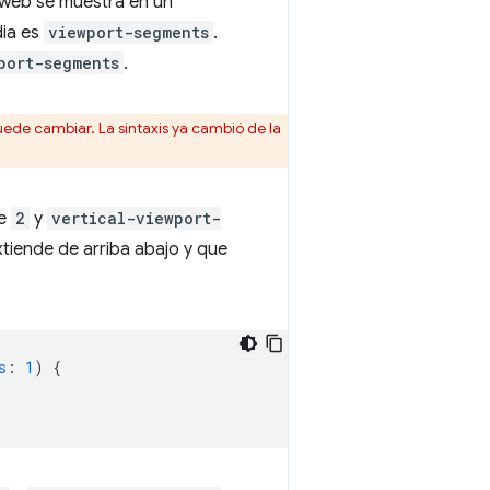
o web se muestra en un
dia es
viewport-segments
.
port-segments
.
uede cambiar. La sintaxis ya cambió de la
de
2
y
vertical-viewport-
extiende de arriba abajo y que
s
:
1
)
{