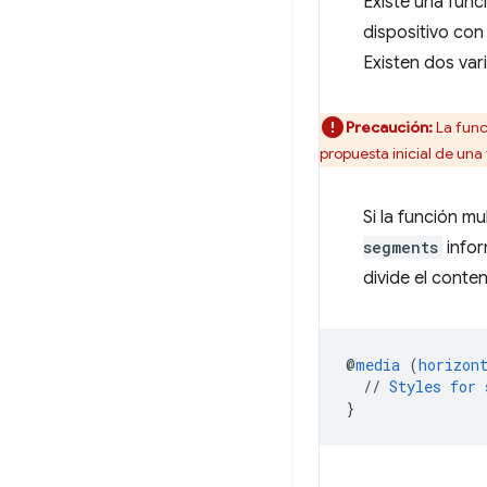
Existe una func
dispositivo con
Existen dos va
Precaución:
La fun
propuesta inicial de un
Si la función m
segments
infor
divide el conte
@
media
(
horizon
//
Styles
for
}