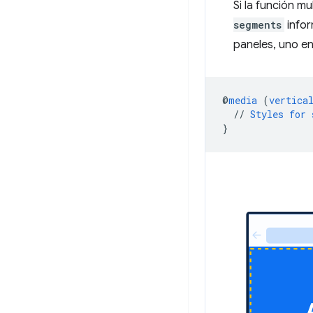
Si la función m
segments
infor
paneles, uno en
@
media
(
vertica
//
Styles
for
}