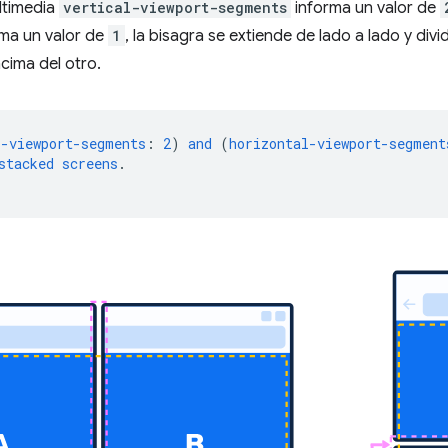
ultimedia
vertical-viewport-segments
informa un valor de
ma un valor de
1
, la bisagra se extiende de lado a lado y div
cima del otro.
l-viewport-segments
:
2
)
and
(
horizontal-viewport-segment
stacked
screens
.