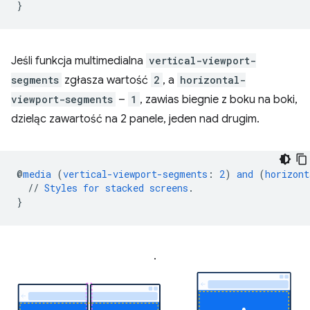
}
Jeśli funkcja multimedialna
vertical-viewport-
segments
zgłasza wartość
2
, a
horizontal-
viewport-segments
–
1
, zawias biegnie z boku na boki,
dzieląc zawartość na 2 panele, jeden nad drugim.
@
media
(
vertical-viewport-segments
:
2
)
and
(
horizont
//
Styles
for
stacked
screens
.
}
.