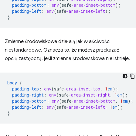
padding-bottom
:
env
(
safe
-area-inset-bottom
);
padding-left
:
env
(
safe
-area-inset-left
);
}
Zmienne środowiskowe działają jak właściwości
niestandardowe. Oznacza to, że możesz przekazać
opcję zastępczą, jeśli zmienna środowiskowa nie istnieje.
body
{
padding-top
:
env
(
safe
-area-inset-top
,
1
em
);
padding-right
:
env
(
safe
-area-inset-right
,
1
em
);
padding-bottom
:
env
(
safe
-area-inset-bottom
,
1
em
);
padding-left
:
env
(
safe
-area-inset-left
,
1
em
);
}