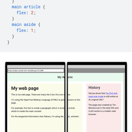
}
main
article
{
flex
:
2
;
}
main
aside
{
flex
:
1
;
}
}