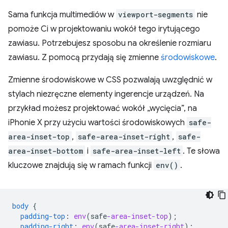
Sama funkcja multimediów w
viewport-segments
nie
pomoże Ci w projektowaniu wokół tego irytującego
zawiasu. Potrzebujesz sposobu na określenie rozmiaru
zawiasu. Z pomocą przydają się zmienne
środowiskowe
.
Zmienne środowiskowe w CSS pozwalają uwzględnić w
stylach niezręczne elementy ingerencje urządzeń. Na
przykład możesz projektować wokół „wycięcia”, na
iPhonie X przy użyciu wartości środowiskowych
safe-
area-inset-top
,
safe-area-inset-right
,
safe-
area-inset-bottom
i
safe-area-inset-left
. Te słowa
kluczowe znajdują się w ramach funkcji
env()
.
body
{
padding-top
:
env
(
safe
-area-inset-top
);
padding-right
:
env
(
safe
-area-inset-right
);