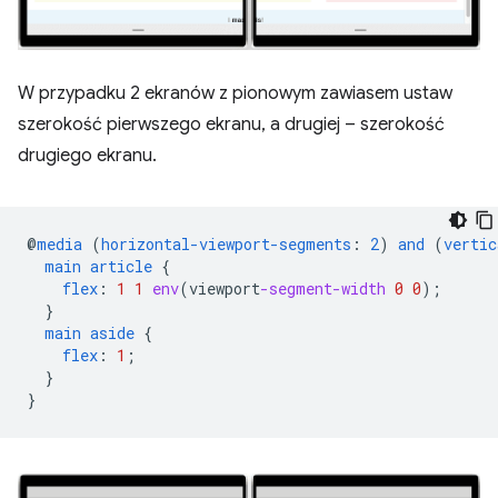
W przypadku 2 ekranów z pionowym zawiasem ustaw
szerokość pierwszego ekranu, a drugiej – szerokość
drugiego ekranu.
@
media
(
horizontal-viewport-segments
:
2
)
and
(
vertic
main
article
{
flex
:
1
1
env
(
viewport
-segment-width
0
0
);
}
main
aside
{
flex
:
1
;
}
}