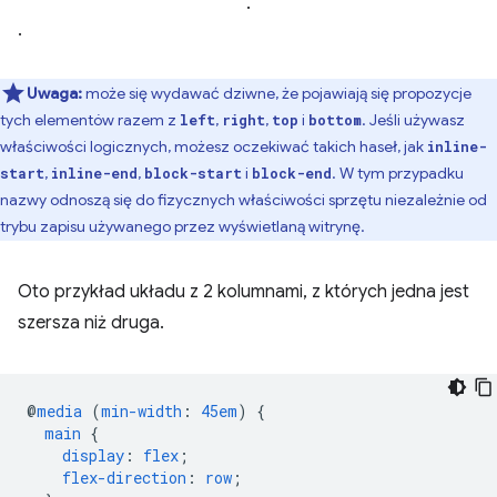
.
.
Uwaga:
może się wydawać dziwne, że pojawiają się propozycje
tych elementów razem z
,
,
i
. Jeśli używasz
left
right
top
bottom
właściwości logicznych, możesz oczekiwać takich haseł, jak
inline-
,
,
i
. W tym przypadku
start
inline-end
block-start
block-end
nazwy odnoszą się do fizycznych właściwości sprzętu niezależnie od
trybu zapisu używanego przez wyświetlaną witrynę.
Oto przykład układu z 2 kolumnami, z których jedna jest
szersza niż druga.
@
media
(
min-width
:
45em
)
{
main
{
display
:
flex
;
flex-direction
:
row
;