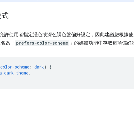
模式
允許使用者指定淺色或深色調色盤偏好設定，因此建議您根據使
在名為「
prefers-color-scheme
」的媒體功能中存取這項偏好
-color-scheme
:
dark
)
{
a
dark
theme
.