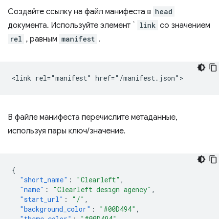
Создайте ссылку на файл манифеста в
head
документа. Используйте элемент `
link
со значением
rel
, равным
manifest
.
В файле манифеста перечислите метаданные,
используя пары ключ/значение.
{
"short_name"
:
"Clearleft"
,
"name"
:
"Clearleft design agency"
,
"start_url"
:
"/"
,
"background_color"
:
"#00D494"
,
"theme_color"
:
"#00D494"
,