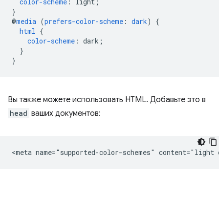
color-scheme
:
light
;
}
@
media
(
prefers-color-scheme
:
dark
)
{
html
{
color-scheme
:
dark
;
}
}
Вы также можете использовать HTML. Добавьте это в
head
ваших документов: