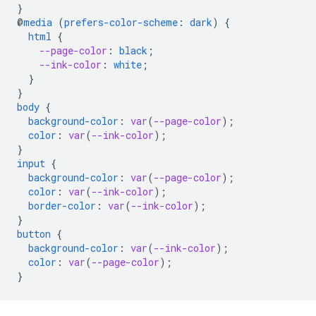
}
@
media
(
prefers-color-scheme
:
dark
)
{
html
{
--page-color
:
black
;
--ink-color
:
white
;
}
}
body
{
background-color
:
var
(
--page-color
);
color
:
var
(
--ink-color
);
}
input
{
background-color
:
var
(
--page-color
);
color
:
var
(
--ink-color
);
border-color
:
var
(
--ink-color
);
}
button
{
background-color
:
var
(
--ink-color
);
color
:
var
(
--page-color
);
}