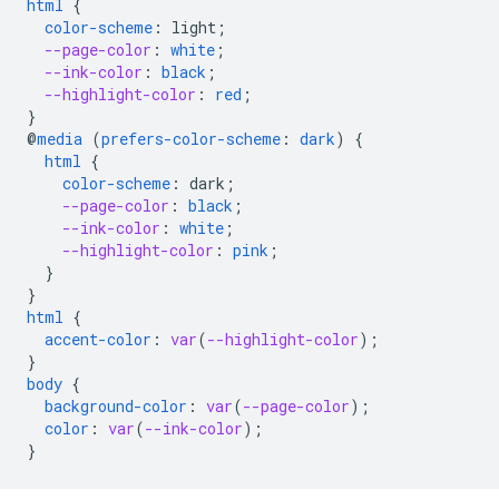
html
{
color-scheme
:
light
;
--page-color
:
white
;
--ink-color
:
black
;
--highlight-color
:
red
;
}
@
media
(
prefers-color-scheme
:
dark
)
{
html
{
color-scheme
:
dark
;
--page-color
:
black
;
--ink-color
:
white
;
--highlight-color
:
pink
;
}
}
html
{
accent-color
:
var
(
--highlight-color
);
}
body
{
background-color
:
var
(
--page-color
);
color
:
var
(
--ink-color
);
}