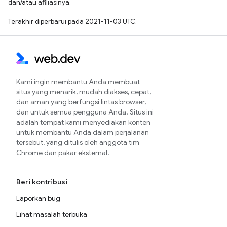
dan/atau afiliasinya.
Terakhir diperbarui pada 2021-11-03 UTC.
Kami ingin membantu Anda membuat
situs yang menarik, mudah diakses, cepat,
dan aman yang berfungsi lintas browser,
dan untuk semua pengguna Anda. Situs ini
adalah tempat kami menyediakan konten
untuk membantu Anda dalam perjalanan
tersebut, yang ditulis oleh anggota tim
Chrome dan pakar eksternal.
Beri kontribusi
Laporkan bug
Lihat masalah terbuka