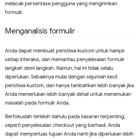
melacak persentase pengguna yang mengirimkan
formulir.
Menganalisis formulir
Anda dapat membuat peristiwa kustom untuk hampir
setiap interaksi, dan memantau penyelesaian formulir
langkah demi langkah. Namun, hal ini tidak selalu
diperlukan. Sebaiknya mulai dengan sejumlah kecil
peristiwa kustom, dan hanya tambahkan lebih banyak jika
Anda memerlukan lebih banyak detail untuk menemukan
masalah pada formulir Anda.
Berfokuslah terlebih dahulu pada sasaran terpenting,
seperti penyelesaian checkout yang berhasil. Anda
dapat memperluas tujuan Anda nanti jika diperlukan lebih