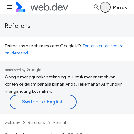
Masuk
Referensi
Terima kasih telah menonton Google I/O.
Tonton konten secara
on-demand
.
Google menggunakan teknologi AI untuk menerjemahkan
konten ke dalam bahasa pilihan Anda. Terjemahan AI mungkin
mengandung kesalahan.
web.dev
Referensi
Formulir