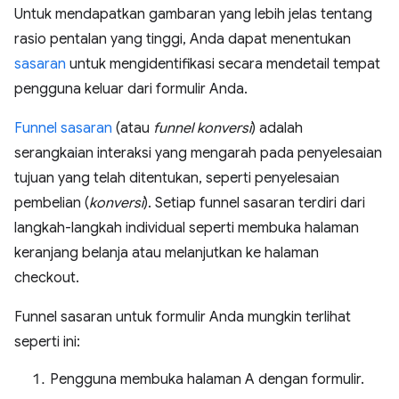
Untuk mendapatkan gambaran yang lebih jelas tentang
rasio pentalan yang tinggi, Anda dapat menentukan
sasaran
untuk mengidentifikasi secara mendetail tempat
pengguna keluar dari formulir Anda.
Funnel sasaran
(atau
funnel konversi
) adalah
serangkaian interaksi yang mengarah pada penyelesaian
tujuan yang telah ditentukan, seperti penyelesaian
pembelian (
konversi
). Setiap funnel sasaran terdiri dari
langkah-langkah individual seperti membuka halaman
keranjang belanja atau melanjutkan ke halaman
checkout.
Funnel sasaran untuk formulir Anda mungkin terlihat
seperti ini:
Pengguna membuka halaman A dengan formulir.