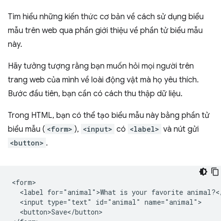
Tìm hiểu những kiến thức cơ bản về cách sử dụng biểu
mẫu trên web qua phần giới thiệu về phần tử biểu mẫu
này.
Hãy tưởng tượng rằng bạn muốn hỏi mọi người trên
trang web của mình về loài động vật mà họ yêu thích.
Bước đầu tiên, bạn cần có cách thu thập dữ liệu.
Trong HTML, bạn có thể tạo biểu mẫu này bằng phần tử
biểu mẫu (
<form>
),
<input>
có
<label>
và nút gửi
<button>
.
<form>

  <label for="animal">What is your favorite animal?</
  <input type="text" id="animal" name="animal">

  <button>Save</button>
