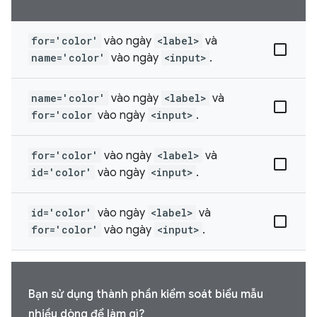
for='color'
vào ngày
<label>
và
name='color'
vào ngày
<input>
.
name='color'
vào ngày
<label>
và
for='color
vào ngày
<input>
.
for='color'
vào ngày
<label>
và
id='color'
vào ngày
<input>
.
id='color'
vào ngày
<label>
và
for='color'
vào ngày
<input>
.
Bạn sử dụng thành phần kiểm soát biểu mẫu
nhiều dòng để làm gì?