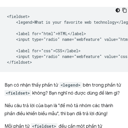
<fieldset>

    <legend>What is your favorite web technology</leg
    <label for="html">HTML</label>

    <input type="radio" name="webfeature" value="htm
    <label for="css">CSS</label>

    <input type="radio" name="webfeature" value="css
Bạn có nhận thấy phần tử
<legend>
bên trong phần tử
<fieldset>
không? Bạn nghĩ nó được dùng để làm gì?
Nếu câu trả lời của bạn là "để mô tả nhóm các thành
phần điều khiển biểu mẫu", thì bạn đã trả lời đúng!
Mỗi phần tử
<fieldset>
đều cần một phần tử