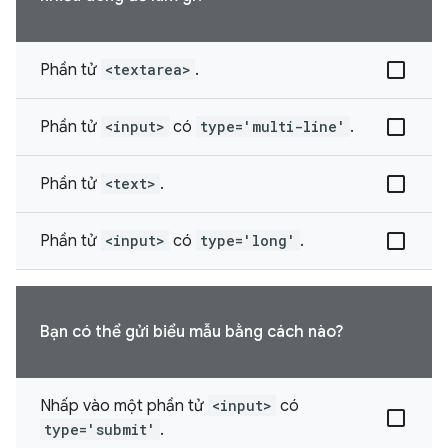
Phần tử
<textarea>
.
Phần tử
<input>
có
type='multi-line'
.
Phần tử
<text>
.
Phần tử
<input>
có
type='long'
.
Bạn có thể gửi biểu mẫu bằng cách nào?
Nhấp vào một phần tử
<input>
có
type='submit'
.