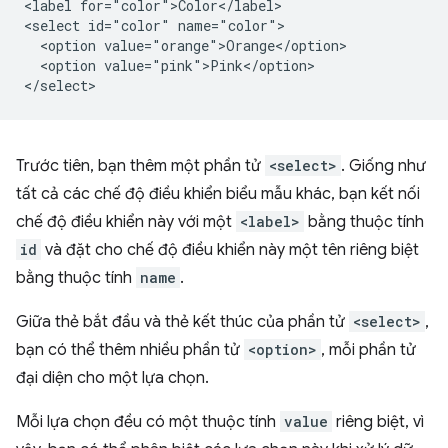
<label for="color">Color</label>

<select id="color" name="color">

  <option value="orange">Orange</option>

  <option value="pink">Pink</option>

Trước tiên, bạn thêm một phần tử
<select>
. Giống như
tất cả các chế độ điều khiển biểu mẫu khác, bạn kết nối
chế độ điều khiển này với một
<label>
bằng thuộc tính
id
và đặt cho chế độ điều khiển này một tên riêng biệt
bằng thuộc tính
name
.
Giữa thẻ bắt đầu và thẻ kết thúc của phần tử
<select>
,
bạn có thể thêm nhiều phần tử
<option>
, mỗi phần tử
đại diện cho một lựa chọn.
Mỗi lựa chọn đều có một thuộc tính
value
riêng biệt, vì