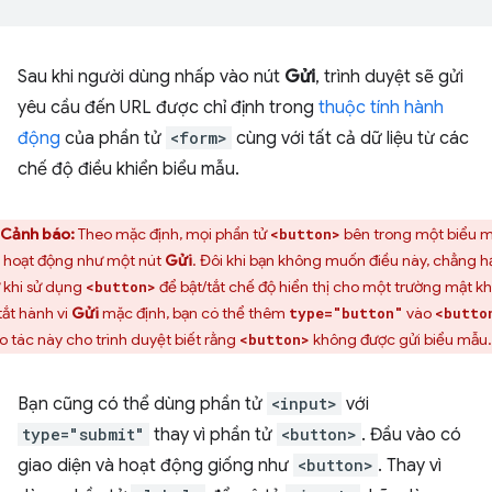
Sau khi người dùng nhấp vào nút
Gửi
, trình duyệt sẽ gửi
yêu cầu đến URL được chỉ định trong
thuộc tính hành
động
của phần tử
<form>
cùng với tất cả dữ liệu từ các
chế độ điều khiển biểu mẫu.
Cảnh báo:
Theo mặc định, mọi phần tử
bên trong một biểu 
<button>
 hoạt động như một nút
Gửi
. Đôi khi bạn không muốn điều này, chẳng h
 khi sử dụng
để bật/tắt chế độ hiển thị cho một trường mật kh
<button>
tắt hành vi
Gửi
mặc định, bạn có thể thêm
vào
type="button"
<butto
o tác này cho trình duyệt biết rằng
không được gửi biểu mẫu.
<button>
Bạn cũng có thể dùng phần tử
<input>
với
type="submit"
thay vì phần tử
<button>
. Đầu vào có
giao diện và hoạt động giống như
<button>
. Thay vì