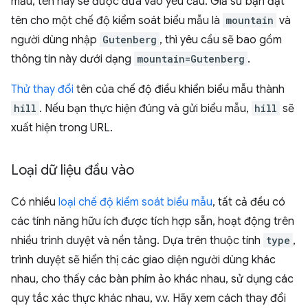
mẫu, tên này sẽ được đưa vào yêu cầu. Giả sử bạn đặt
tên cho một chế độ kiểm soát biểu mẫu là
mountain
và
người dùng nhập
Gutenberg
, thì yêu cầu sẽ bao gồm
thông tin này dưới dạng
mountain=Gutenberg
.
Thử thay đổi
tên của chế độ điều khiển biểu mẫu thành
hill
. Nếu bạn thực hiện đúng và gửi biểu mẫu,
hill
sẽ
xuất hiện trong URL.
Loại dữ liệu đầu vào
Có nhiều
loại chế độ kiểm soát biểu mẫu
, tất cả đều có
các tính năng hữu ích được tích hợp sẵn, hoạt động trên
nhiều trình duyệt và nền tảng. Dựa trên thuộc tính
type
,
trình duyệt sẽ hiển thị các giao diện người dùng khác
nhau, cho thấy các bàn phím ảo khác nhau, sử dụng các
quy tắc xác thực khác nhau, v.v. Hãy xem cách thay đổi