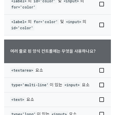
<label>
의
id='color'
및
<input>
의
for='color'
<label>
의
for='color'
및
<input>
의
id='color'
여러 줄로 된 양식 컨트롤에는 무엇을 사용하나요?
<textarea>
요소
type='multi-line'
이 있는
<input>
요소
<text>
요소
type='long'
이 있는
<input>
요소