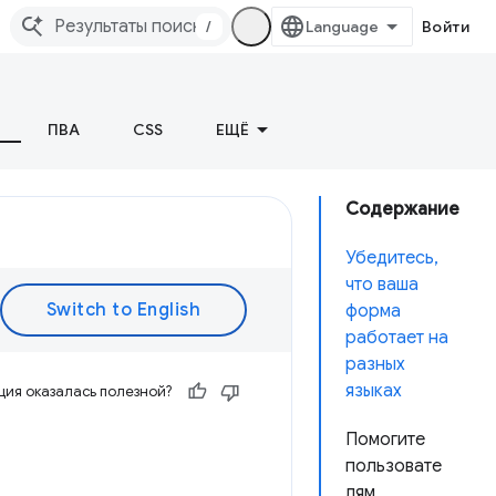
/
Войти
ПВА
CSS
ЕЩЁ
Содержание
Убедитесь,
что ваша
форма
работает на
разных
языках
ия оказалась полезной?
Помогите
пользовате
лям,