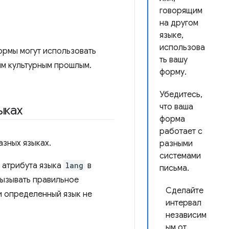
говорящим
на другом
языке,
использова
формы могут использовать
ть вашу
ым культурным прошлым.
форму.
Убедитесь,
что ваша
ыках
форма
работает с
азных языках.
разными
системами
е атрибута языка
lang
в
письма.
вызывать правильное
Сделайте
и определенный язык не
интервал
независим
ым от