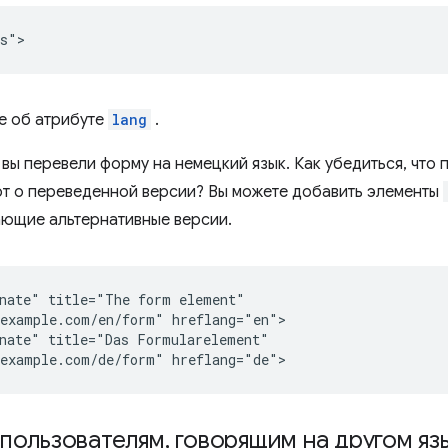
е об атрибуте
lang
.
вы перевели форму на немецкий язык. Как убедиться, что 
т о переведенной версии? Вы можете добавить элементы
ающие альтернативные версии.
nate" title="The form element"

example.com/en/form" hreflang="en">

nate" title="Das Formularelement"

 пользователям
,
говорящим на другом яз