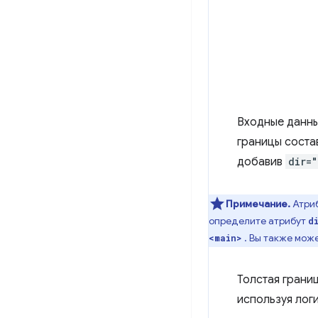
Входные данн
границы соста
добавив
dir="
Примечание.
Атри
определите атрибут
d
. Вы также мож
<main>
Толстая границ
используя лог