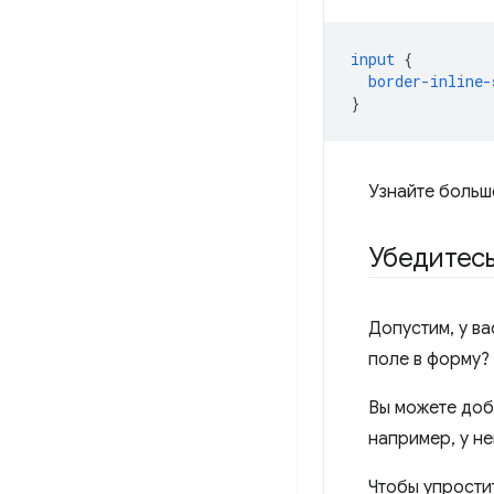
input
{
border-inline-
}
Узнайте больш
Убедитес
Допустим, у ва
поле в форму?
Вы можете доб
например, у н
Чтобы упростит