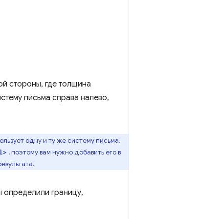
ой стороны, где толщина
истему письма справа налево,
ользует одну и ту же систему письма,
, поэтому вам нужно добавить его в
l>
езультата.
ы определили границу,