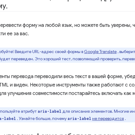
му
.
перевести форму на любой язык, но можете быть уверены, 
ти ее за вас.
буйте! Введите URL-адрес своей формы в
Google Translate
, выбери
будет переведен. Это хороший тест, позволяющий проверить, перев
нты перевода переводили весь текст в вашей форме, убеди
TML и виден. Некоторые инструменты также работают с с
 для улучшения совместимости постарайтесь включать как 
пользуйте атрибут
для описания элементов. Многие ин
aria-label
. Узнайте больше, почему
не переводится
.
a-label
aria-label