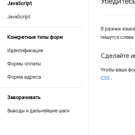
Убедитес
Java
Script
Java
Script
В разных язык
Конкретные типы форм
пишутся слева
Идентификация
Сделайте и
Формы оплаты
Чтобы ваша фо
Форма адреса
CSS
.
Заворачивать
Выводы и дальнейшие шаги