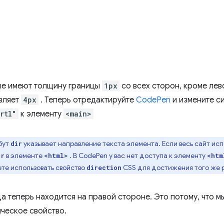
ые имеют толщину границы
1px
со всех сторон, кроме лев
вляет
4px
. Теперь отредактируйте
CodePen
и измените с
rtl"
к элементу
<main>
бут
указывает направление текста элемента. Если весь сайт исп
dir
в элементе
. В CodePen у вас нет доступа к элементу
ir
<html>
<htm
ете использовать свойство
CSS для достижения того же р
direction
а теперь находится на правой стороне. Это потому, что м
ическое свойство.