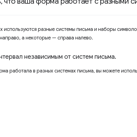
ь
,
что ваша форма работает с разными с
ах используются разные системы письма и наборы символ
 направо, а некоторые — справа налево.
нтервал независимым от систем письма
.
рма работала в разных системах письма, вы можете испол