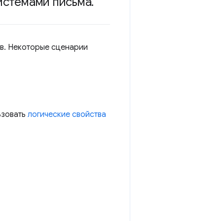
истемами письма
.
ов. Некоторые сценарии
ьзовать
логические свойства