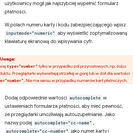
użytkownicy mogli jak najszybciej wypełnić formularz
płatności.
W polach numeru karty i kodu zabezpieczającego wpisz
inputmode="numeric"
aby wyświetlić zoptymalizowaną
klawiaturę ekranową do wpisywania cyfr.
Uwaga:
waj
tylko w przypadku pól przyrostowych, np. ilości
type="number"
duktu. Przeglądarki wyświetlają strzałkę w górę lub w dół dla wartości
. Nie ma sensu w przypadku numerów kart płatniczych.
e="number"
Dodaj odpowiednie wartości
autocomplete
w
ustawieniach formularza płatności, aby mieć pewność,
że przeglądarki umożliwiają autouzupełnianie. Jako
nazwy podaj
autocomplete="cc-name"
,
autocomplete="cc-number"
jako numer karty i