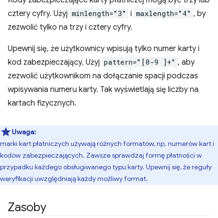
Kody zabezpieczające karty płatniczej mogą być trzy lub
cztery cyfry. Użyj
minlength="3"
i
maxlength="4"
, by
zezwolić tylko na trzy i cztery cyfry.
Upewnij się, że użytkownicy wpisują tylko numer karty i
kod zabezpieczający. Użyj
pattern="[0-9 ]+"
, aby
zezwolić użytkownikom na dołączanie spacji podczas
wpisywania numeru karty. Tak wyświetlają się liczby na
kartach fizycznych.
Uwaga:
marki kart płatniczych używają różnych formatów, np. numerów kart i
kodów zabezpieczających. Zawsze sprawdzaj formę płatności w
przypadku każdego obsługiwanego typu karty. Upewnij się, że reguły
weryfikacji uwzględniają każdy możliwy format.
Zasoby