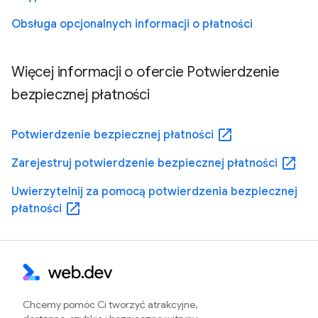
Obsługa opcjonalnych informacji o płatności
Więcej informacji o ofercie Potwierdzenie
bezpiecznej płatności
open_in_new
Potwierdzenie bezpiecznej płatności
open_in_new
Zarejestruj potwierdzenie bezpiecznej płatności
Uwierzytelnij za pomocą potwierdzenia bezpiecznej
open_in_new
płatności
Chcemy pomóc Ci tworzyć atrakcyjne,