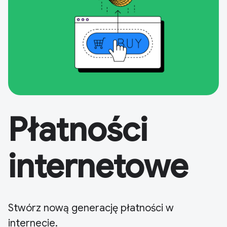
Płatności
internetowe
Stwórz nową generację płatności w
internecie.