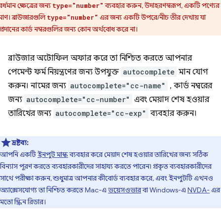
বর্ধমান ক্ষেত্রের জন্য
ব্যবহার করুন, উদাহরণস্বরূপ, একটি পণ্যের
type="number"
াণ। ব্রাউজারগুলি
এর জন্য একটি উপরে/নীচ তীর দেখায় যা
type="number"
প্রদানের কার্ড নম্বরগুলির জন্য কোন অর্থবোধ করে না।
ব্রাউজার অটোফিল অফার করে তা নিশ্চিত করতে আপনার
পেমেন্ট ফর্ম নিয়ন্ত্রণের জন্য উপযুক্ত
autocomplete
মান যোগ
করুন। নামের জন্য
autocomplete="cc-name"
, কার্ড নম্বরের
জন্য
autocomplete="cc-number"
এবং মেয়াদ শেষ হওয়ার
তারিখের জন্য
autocomplete="cc-exp"
ব্যবহার করুন।
দ্রষ্টব্য:
আপনি একটি
ইনপুট মাস্ক
ব্যবহার করে মেয়াদ শেষ হওয়ার তারিখের জন্য সঠিক
বিন্যাস পূরণ করতে ব্যবহারকারীদের সাহায্য করতে পারেন৷ প্রকৃত ব্যবহারকারীদের
সাথে পরীক্ষা করুন, শুধুমাত্র আপনার কীবোর্ড ব্যবহার করে, এবং ইনপুটটি এখনও
অ্যাক্সেসযোগ্য তা নিশ্চিত করতে Mac-এ
ভয়েসওভার
বা Windows-এ
NVDA-
এর
মতো স্ক্রিন রিডার।