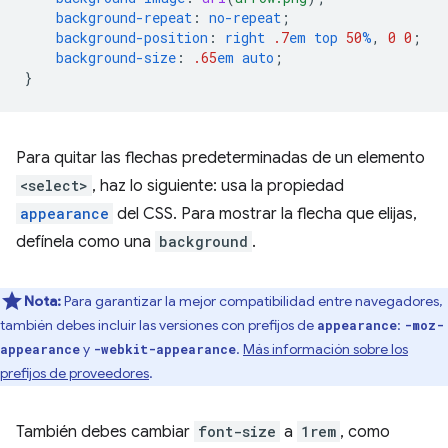
background-repeat
:
no-repeat
;
background-position
:
right
.7
em
top
50
%
,
0
0
;
background-size
:
.65
em
auto
;
}
Para quitar las flechas predeterminadas de un elemento
<select>
, haz lo siguiente: usa la propiedad
appearance
del CSS. Para mostrar la flecha que elijas,
defínela como una
background
.
Nota:
Para garantizar la mejor compatibilidad entre navegadores,
también debes incluir las versiones con prefijos de
:
appearance
-moz-
y
.
Más información sobre los
appearance
-webkit-appearance
prefijos de proveedores
.
También debes cambiar
font-size
a
1rem
, como