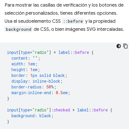
Para mostrar las casillas de verificación y los botones de
selección personalizados, tienes diferentes opciones.
Usa el seudoelemento CSS
::before
y la propiedad
background
de CSS, o bien imágenes SVG intercaladas.
input
[
type
=
"radio"
]
+
label
::
before
{
content
:
""
;
width
:
1
em
;
height
:
1
em
;
border
:
1
px
solid
black
;
display
:
inline-block
;
border-radius
:
50
%
;
margin-inline-end
:
0.5
em
;
}
input
[
type
=
"radio"
]
:
checked
+
label
::
before
{
background
:
black
;
}