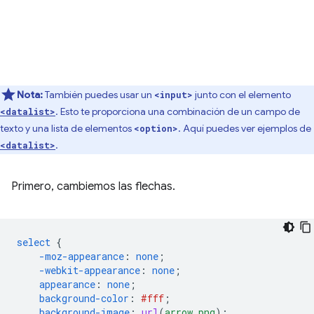
Nota:
También puedes usar un
junto con el elemento
<input>
. Esto te proporciona una combinación de un campo de
<datalist>
texto y una lista de elementos
. Aquí puedes ver ejemplos de
<option>
.
<datalist>
Primero, cambiemos las flechas.
select
{
-moz-
appearance
:
none
;
-webkit-
appearance
:
none
;
appearance
:
none
;
background-color
:
#fff
;
background-image
:
url
(
arrow.png
);