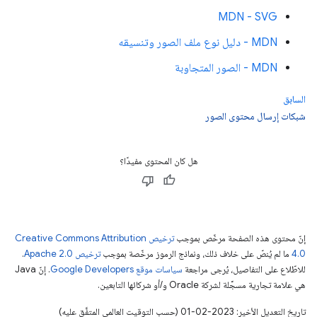
MDN - SVG
MDN - دليل نوع ملف الصور وتنسيقه
MDN - الصور المتجاوبة
السابق
شبكات إرسال محتوى الصور
هل كان المحتوى مفيدًا؟
إنّ محتوى هذه الصفحة مرخّص بموجب
ترخيص Creative Commons Attribution
4.0‏
ما لم يُنصّ على خلاف ذلك، ونماذج الرموز مرخّصة بموجب
ترخيص Apache 2.0‏
.
للاطّلاع على التفاصيل، يُرجى مراجعة
سياسات موقع Google Developers‏
. إنّ Java
هي علامة تجارية مسجَّلة لشركة Oracle و/أو شركائها التابعين.
تاريخ التعديل الأخير: 2023-02-01 (حسب التوقيت العالمي المتفَّق عليه)