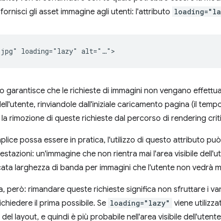
ornisci gli asset immagine agli utenti: l'attributo
loading="l
o garantisce che le richieste di immagini non vengano effettua
e dell'utente, rinviandole dall'iniziale caricamento pagina (il tem
la rimozione di queste richieste dal percorso di rendering crit
lice possa essere in pratica, l'utilizzo di questo attributo p
restazioni: un'immagine che non rientra mai l'area visibile dell'
ata larghezza di banda per immagini che l'utente non vedrà m
, però: rimandare queste richieste significa non sfruttare i v
richiedere il prima possibile. Se
loading="lazy"
viene utilizza
del layout, e quindi è più probabile nell'area visibile dell'uten