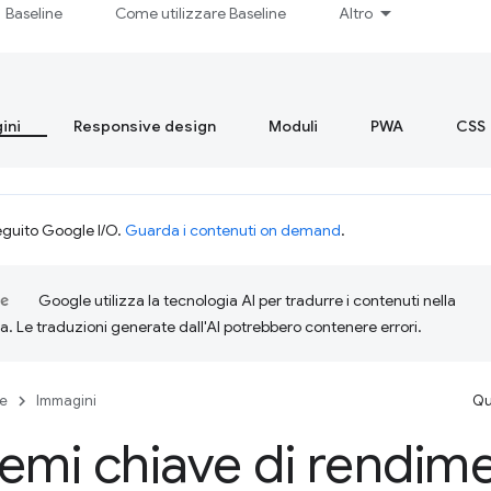
Baseline
Come utilizzare Baseline
Altro
ini
Responsive design
Moduli
PWA
CSS
eguito Google I/O.
Guarda i contenuti on demand
.
Google utilizza la tecnologia AI per tradurre i contenuti nella
ta. Le traduzioni generate dall'AI potrebbero contenere errori.
se
Immagini
Qu
emi chiave di rendim