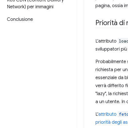
Reti CDN (Content Delivery
pagina, ossia im
Network) per immagini
Conclusione
Priorità d
L'attributo
loa
sviluppatori più
Probabilmente s
richiesta per u
essenziale da b
verrà differito 
"lazy", la richi
a un utente. In 
L'
attributo
fet
priorità degli a