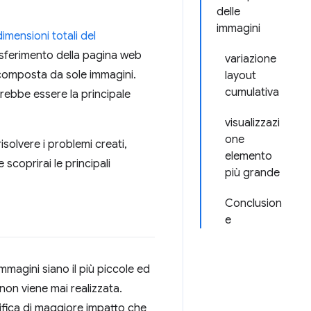
delle
immagini
dimensioni totali del
asferimento della pagina web
variazione
è composta da sole immagini.
layout
cumulativa
trebbe essere la principale
visualizzazi
one
isolvere i problemi creati,
elemento
scoprirai le principali
più grande
Conclusion
e
mmagini siano il più piccole ed
 non viene mai realizzata.
ifica di maggiore impatto che