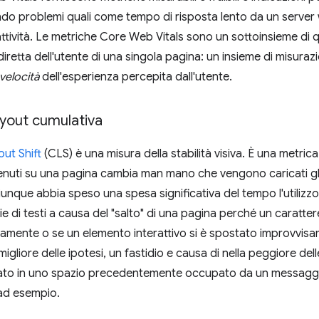
do problemi quali come tempo di risposta lento da un server 
erattività. Le metriche Core Web Vitals sono un sottoinsieme di q
diretta dell'utente di una singola pagina: un insieme di misuraz
velocità
dell'esperienza percepita dall'utente.
ayout cumulativa
ut Shift
(CLS) è una misura della stabilità visiva. È una metrica
enuti su una pagina cambia man mano che vengono caricati gli
hiunque abbia speso una spesa significativa del tempo l'utilizz
ie di testi a causa del "salto" di una pagina perché un caratte
samente o se un elemento interattivo si è spostato improvvis
 migliore delle ipotesi, un fastidio e causa di nella peggiore del
ato in uno spazio precedentemente occupato da un messagg
, ad esempio.