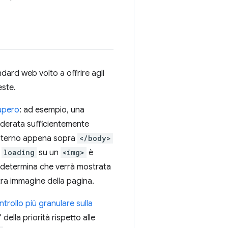
ard web volto a offrire agli
este.
cupero
: ad esempio, una
derata sufficientemente
t esterno appena sopra
</body>
o
loading
su un
<img>
è
non determina che verrà mostrata
ltra immagine della pagina.
ntrollo più granulare sulla
della priorità rispetto alle