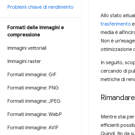
Problemi chiave di rendimento
Allo stato attua
trasferimento
e 
Formati delle immagini e
media è all'inci
compressione
Non è un'esager
Immagini vettoriali
ottimizzazione 
Immagini raster
In seguito, scop
cercando di pubb
Formati immagine: GIF
metriche di rend
Formati immagine: PNG
Rimandare 
Formati immagine: JPEG
Formati immagine: Web
P
Mentre stai per 
efficienti possi
Formati immagine: AVIF
Quindi, fin da 