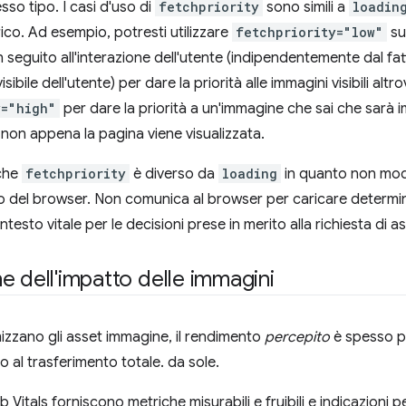
esso tipo. I casi d'uso di
fetchpriority
sono simili a
loadin
ico. Ad esempio, potresti utilizzare
fetchpriority="low"
su
 seguito all'interazione dell'utente (indipendentemente dal fat
isibile dell'utente) per dare la priorità alle immagini visibili al
y="high"
per dare la priorità a un'immagine che sai che sarà 
le non appena la pagina viene visualizzata.
 che
fetchpriority
è diverso da
loading
in quanto non modi
el browser. Non comunica al browser per caricare determinati
esto vitale per le decisioni prese in merito alla richiesta di as
e dell'impatto delle immagini
izzano gli asset immagine, il rendimento
percepito
è spesso pi
o al trasferimento totale. da sole.
Vitals forniscono metriche misurabili e fruibili e indicazioni p