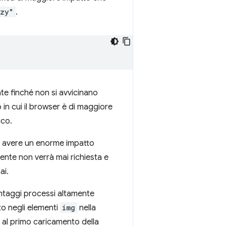
azy"
.
te finché non si avvicinano
po in cui il browser è di maggiore
ico.
uò avere un enorme impatto
utente non verrà mai richiesta e
ai.
antaggi processi altamente
to negli elementi
img
nella
te al primo caricamento della