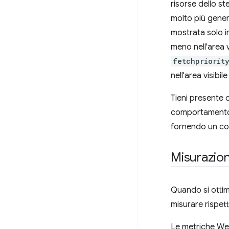
risorse dello st
molto più gener
mostrata solo in
meno nell'area v
fetchpriorit
nell'area visibi
Tieni presente
comportamento d
fornendo un cont
Misurazion
Quando si ottim
misurare rispett
Le metriche Web 