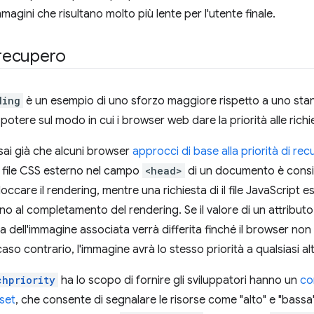
magini che risultano molto più lente per l'utente finale.
i recupero
ding
è un esempio di uno sforzo maggiore rispetto a uno stand
 potere sul modo in cui i browser web dare la priorità alle richi
ai già che alcuni browser
approcci di base alla priorità di re
n file CSS esterno nel campo
<head>
di un documento è consi
loccare il rendering, mentre una richiesta di il file JavaScrip
fino al completamento del rendering. Se il valore di un attribut
esta dell'immagine associata verrà differita finché il browser 
caso contrario, l'immagine avrà lo stesso priorità a qualsiasi a
chpriority
ha lo scopo di fornire gli sviluppatori hanno un
co
sset
, che consente di segnalare le risorse come "alto" e "bassa" 