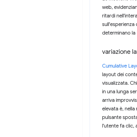
web, evidenzian
ritardi nell'int
sull'esperienza 
determinano la
variazione l
Cumulative Layo
layout dei cont
visualizzata. C
in una lunga ser
arriva improvvi
elevata è, nella
pulsante spost
l'utente fa clic