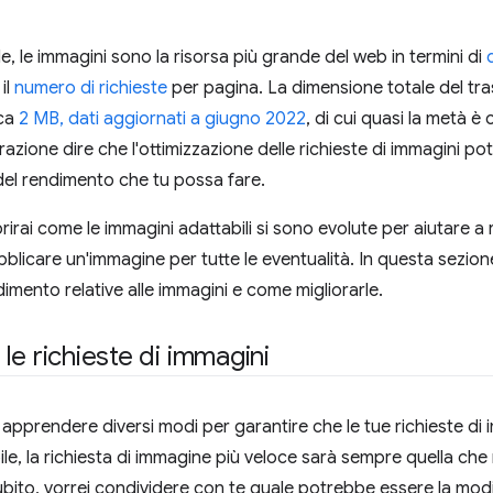
le, le immagini sono la risorsa più grande del web in termini di
il
numero di richieste
per pagina. La dimensione totale del tr
rca
2 MB, dati aggiornati a giugno 2022
, di cui quasi la metà 
azione dire che l'ottimizzazione delle richieste di immagini po
del rendimento che tu possa fare.
rirai come le immagini adattabili si sono evolute per aiutare a r
licare un'immagine per tutte le eventualità. In questa sezione 
imento relative alle immagini e come migliorarle.
le richieste di immagini
apprendere diversi modi per garantire che le tue richieste di i
bile, la richiesta di immagine più veloce sarà sempre quella che
subito, vorrei condividere con te quale potrebbe essere la mod