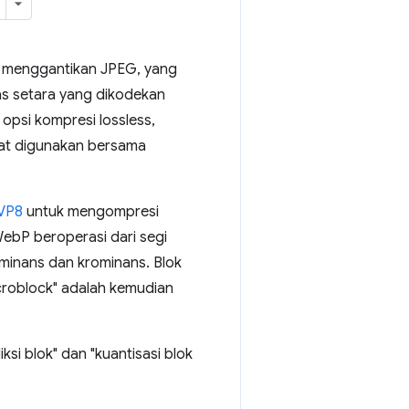
 menggantikan JPEG, yang
tas setara yang dikodekan
psi kompresi lossless,
pat digunakan bersama
 VP8
untuk mengompresi
ebP beroperasi dari segi
luminans dan krominans. Blok
croblock" adalah kemudian
si blok" dan "kuantisasi blok