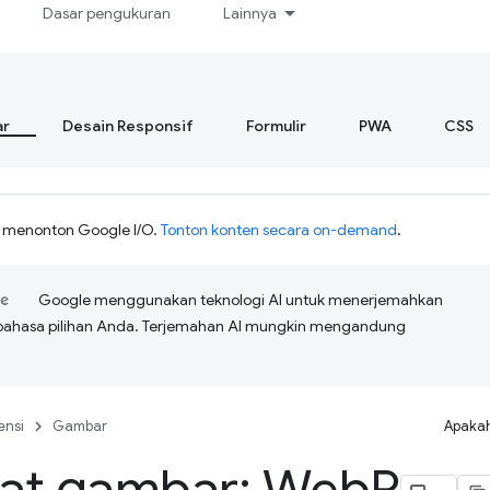
Dasar pengukuran
Lainnya
r
Desain Responsif
Formulir
PWA
CSS
h menonton Google I/O.
Tonton konten secara on-demand
.
Google menggunakan teknologi AI untuk menerjemahkan
bahasa pilihan Anda. Terjemahan AI mungkin mengandung
ensi
Gambar
Apakah