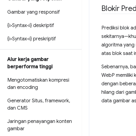
Blokir Pred
Gambar yang responsif
{i>Syntax<i} deskriptif
Prediksi blok a
sekitarnya—khus
{i>Syntax<i} preskriptif
algoritma yang 
atas blok saat i
Alur kerja gambar
berperforma tinggi
Sebenarnya, ba
WebP memiliki k
Mengotomatiskan kompresi
dengan beberap
dan encoding
hilang dari ga
Generator Situs
,
framework
,
data gambar asl
dan CMS
Jaringan penayangan konten
gambar