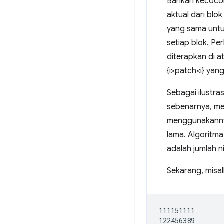
Bahkan kecocoka
aktual dari bl
yang sama untu
setiap blok. Pe
diterapkan di 
{i>patch<i} yang
Sebagai ilustra
sebenarnya, me
menggunakannya
lama. Algoritma 
adalah jumlah ni
Sekarang, misal
111151111
