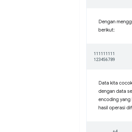
Dengan menggun
berikut:
111111111

Data kita cocok
dengan data seb
encoding yang 
hasil operasi d
_ _ _ _ +4 _ _ _ 