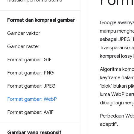
Form
Masalah performa utama
Format dan kompresi gambar
Google awalny
mampu menghasil
Gambar vektor
sebagai JPEG. 
Gambar raster
Transparansi s
kompresi lossy
Format gambar: GIF
Algoritma komp
Format gambar: PNG
keyframe dalam
Format gambar: JPEG
"blok" bukan pi
luma WebP beru
Format gambar: Web
P
dibagi lagi menj
Format gambar: AVIF
Perbedaan WebP 
adaptif".
Gambar yang responsif