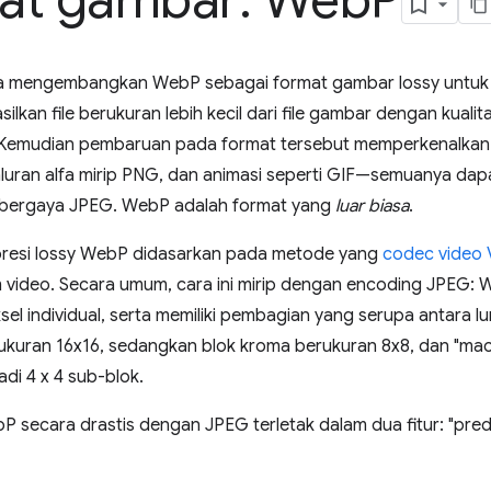
at gambar: Web
P
a mengembangkan WebP sebagai format gambar lossy untuk
kan file berukuran lebih kecil dari file gambar dengan kuali
Kemudian pembaruan pada format tersebut memperkenalkan o
aluran alfa mirip PNG, dan animasi seperti GIF—semuanya da
 bergaya JPEG. WebP adalah format yang
luar biasa
.
resi lossy WebP didasarkan pada metode yang
codec video
 video. Secara umum, cara ini mirip dengan encoding JPEG: W
ksel individual, serta memiliki pembagian yang serupa antara 
kuran 16x16, sedangkan blok kroma berukuran 8x8, dan "ma
adi 4 x 4 sub-blok.
secara drastis dengan JPEG terletak dalam dua fitur: "predik