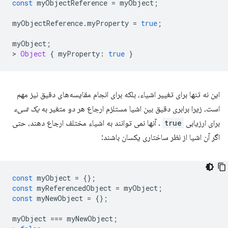
const
myObjectReference
=
myObject
;
myObjectReference
.
myProperty
=
true
;
myObject
;
>
Object
{
myProperty
:
true
}
این نه تنها برای تغییر اشیاء، بلکه برای انجام مقایسه‌های دقیق نیز مهم
است، زیرا برابری دقیق بین اشیا مستلزم ارجاع هر دو متغیر به
یک شیء
برای ارزیابی
true
. آنها نمی توانند به اشیاء مختلف ارجاع دهند، حتی
اگر آن اشیا از نظر ساختاری یکسان باشند:
const
myObject
=
{};
const
myReferencedObject
=
myObject
;
const
myNewObject
=
{};
myObject
===
myNewObject
;