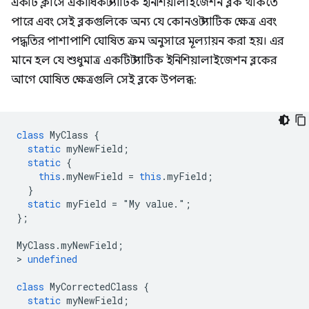
একটি ক্লাসে একাধিক স্ট্যাটিক ইনিশিয়ালাইজেশন ব্লক থাকতে
পারে এবং সেই ব্লকগুলিকে অন্য যে কোনও স্ট্যাটিক ক্ষেত্র এবং
পদ্ধতির পাশাপাশি ঘোষিত ক্রম অনুসারে মূল্যায়ন করা হয়। এর
মানে হল যে শুধুমাত্র একটি স্ট্যাটিক ইনিশিয়ালাইজেশন ব্লকের
আগে ঘোষিত ক্ষেত্রগুলি সেই ব্লকে উপলব্ধ:
class
MyClass
{
static
myNewField
;
static
{
this
.
myNewField
=
this
.
myField
;
}
static
myField
=
"
My
value
.";
};
MyClass
.
myNewField
;
>
undefined
class
MyCorrectedClass
{
static
myNewField
;