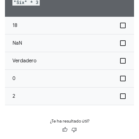
"Six" * 3
18
NaN
Verdadero
0
2
¿Te ha resultado útil?