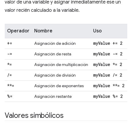
valor de una variable y asignar inmediatamente ese un
valor recién calculado a la variable.
Operador
Nombre
Uso
+=
my
Value += 2
Asignación de adición
-=
my
Value -= 2
Asignación de resta
*=
my
Value *= 2
Asignación de multiplicación
/
=
my
Value
/
= 2
Asignación de división
**=
my
Value **= 2
Asignación de exponentes
%=
my
Value %= 2
Asignación restante
Valores simbólicos