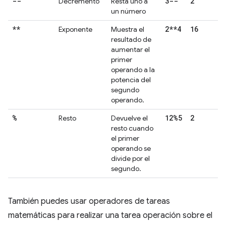
--
3--
2
Decremento
Resta uno a
un número
**
2**4
16
Exponente
Muestra el
resultado de
aumentar el
primer
operando a la
potencia del
segundo
operando.
%
12%5
2
Resto
Devuelve el
resto cuando
el primer
operando se
divide por el
segundo.
También puedes usar operadores de tareas
matemáticas para realizar una tarea operación sobre el