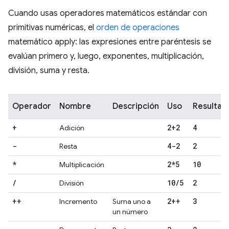
Cuando usas operadores matemáticos estándar con
primitivas numéricas, el
orden de operaciones
matemático apply: las expresiones entre paréntesis se
evalúan primero y, luego, exponentes, multiplicación,
división, suma y resta.
Operador
Nombre
Descripción
Uso
Resultad
+
2+2
4
Adición
-
4-2
2
Resta
*
2*5
10
Multiplicación
/
10
/
5
2
División
++
2++
3
Incremento
Suma uno a
un número