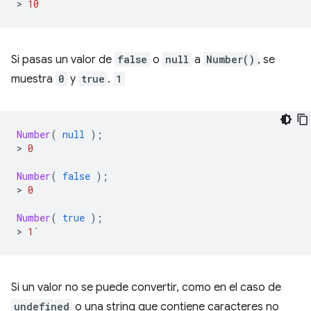
>
10
Si pasas un valor de
false
o
null
a
Number()
, se
muestra
0
y
true
.
1
Number
(
null
);
>
0
Number
(
false
);
>
0
Number
(
true
);
>
1
`
Si un valor no se puede convertir, como en el caso de
undefined
o una string que contiene caracteres no