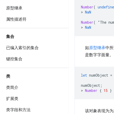
Number
(
undefine
原型继承
>
NaN
属性描述符
Number
(
"
The
nu
>
NaN
集合
已编入索引的集合
如
原型继承
中所
是数字字面量。
键控集合
let
numObject
=
类
numObject
;
类简介
>
Number
{
15
}
扩展类
类字段和方法
该对象表现为为