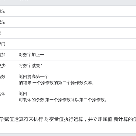
加法
减法
乘
部门
增加
对数字加上一
减少
将数字减去 1
指数
返回提高第一个
的结果 一个操作数的第二个操作数次幂。
其余
返回
时剩余的余数 第一个操作数除以第二个操作数。
学赋值运算符来执行 对变量值执行运算，并立即赋值 新计算的