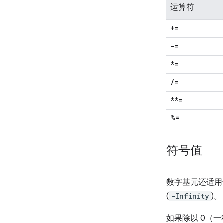
运算符
+=
-=
*=
/
=
**=
%=
符号值
数字基元还适用于
(
-Infinity
)。
如果除以 0（