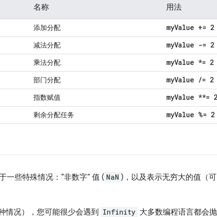
名称
用法
my
Value += 2
添加分配
my
Value -= 2
减法分配
my
Value *= 2
乘法分配
my
Value
/
= 2
部门分配
my
Value **= 
指数赋值
my
Value %= 2
剩余分配任务
一些特殊情况：“非数字” 值 (
NaN
)，以及表示无穷大的值（可
一种情况），您可能很少会遇到
Infinity
大多数编程语言都会抛