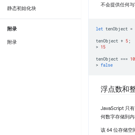
不会提供任何与
静态初始化块
附录
let
tenObject
=
tenObject
+
5
;
附录
>
15
tenObject
===
10
>
false
浮点数和
JavaScript
何数字存储到内
该 64 位存储