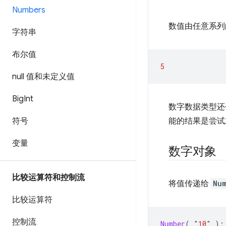
Numbers
数值由任意系列
字符串
布尔值
5
null 值和未定义值
Big
Int
数字数据类型还
符号
能的结果是尝试
变量
数字对象
比较运算符和控制流
将值传递给
Nu
比较运算符
控制流
Number
(
"
10
"
);