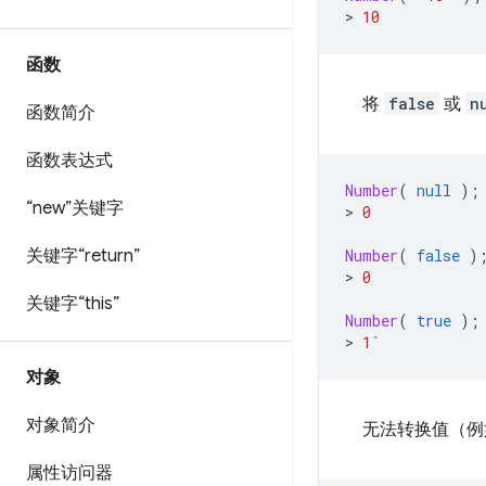
>
10
函数
将
false
或
n
函数简介
函数表达式
Number
(
null
);
“new”关键字
>
0
关键字“return”
Number
(
false
)
>
0
关键字“this”
Number
(
true
);
>
1
`
对象
对象简介
无法转换值（
属性访问器