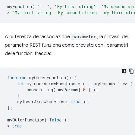
myFunction
(
" - "
,
"My first string"
,
"My second st
>
"My first string - My second string - my third str
A differenza dell'associazione
parameter
, la sintassi del
parametro REST funziona come previsto con i parametri
delle funzioni freccia:
function
myOuterFunction
()
{
let
myInnerArrowFunction
=
(
...
myParams
)
=
>
{
console
.
log
(
myParams
[
0
]
);
}
myInnerArrowFunction
(
true
);
};
myOuterFunction
(
false
);
>
true