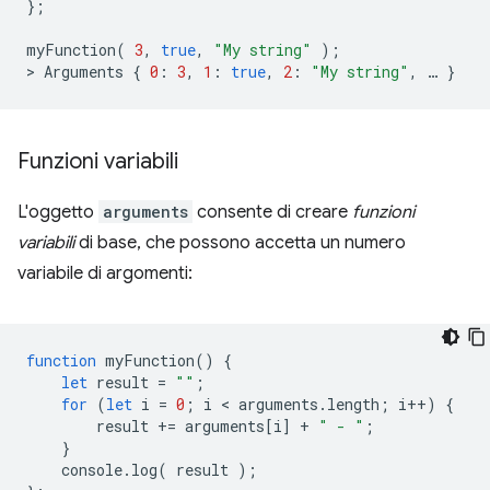
};
myFunction
(
3
,
true
,
"My string"
);
>
Arguments
{
0
:
3
,
1
:
true
,
2
:
"My string"
,
…
}
Funzioni variabili
L'oggetto
arguments
consente di creare
funzioni
variabili
di base, che possono accetta un numero
variabile di argomenti:
function
myFunction
()
{
let
result
=
""
;
for
(
let
i
=
0
;
i
 < 
arguments
.
length
;
i
++
)
{
result
+=
arguments
[
i
]
+
" - "
;
}
console
.
log
(
result
);