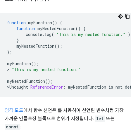
function
myFunction
()
{
function
myNestedFunction
()
{
console
.
log
(
"This is my nested function."
)
}
myNestedFunction
();
};
myFunction
();
>
"This is my nested function."
myNestedFunction
();
>
Uncaught
ReferenceError
:
myNestedFunction
is
not
de
엄격 모드
에서 함수 선언은 를 사용하여 선언된 변수처럼 가장
가까운 인클로징 블록으로 범위가 지정됩니다.
let
또는
const
: