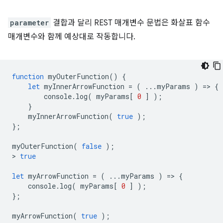
parameter
결합과 달리 REST 매개변수 문법은 화살표 함수
매개변수와 함께 예상대로 작동합니다.
function
myOuterFunction
()
{
let
myInnerArrowFunction
=
(
...
myParams
)
=
>
{
console
.
log
(
myParams
[
0
]
);
}
myInnerArrowFunction
(
true
);
};
myOuterFunction
(
false
);
>
true
let
myArrowFunction
=
(
...
myParams
)
=
>
{
console
.
log
(
myParams
[
0
]
);
};
myArrowFunction
(
true
);