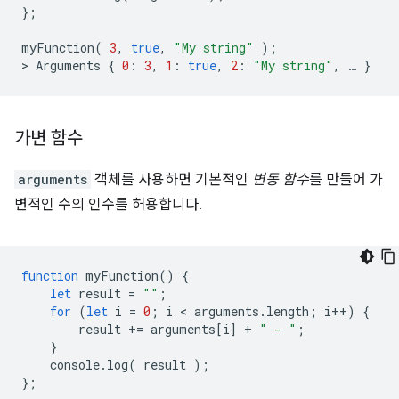
};
myFunction
(
3
,
true
,
"My string"
);
>
Arguments
{
0
:
3
,
1
:
true
,
2
:
"My string"
,
…
}
가변 함수
arguments
객체를 사용하면 기본적인
변동 함수
를 만들어 가
변적인 수의 인수를 허용합니다.
function
myFunction
()
{
let
result
=
""
;
for
(
let
i
=
0
;
i
 < 
arguments
.
length
;
i
++
)
{
result
+=
arguments
[
i
]
+
" - "
;
}
console
.
log
(
result
);
};