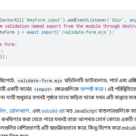
lectorAll
(
'#myForm input'
).
addEventListener
(
'blur'
,
as
m validation named export from the module through destr
teForm
}
=
await
import
(
'/validate-form.mjs'
);
e form:
);
});
ট স্নিপেটে,
validate-form.mjs
মডিউলটি ডাউনলোড, পার্স এবং এক্সি
রী একটি ফর্মের
<input>
ক্ষেত্রগুলিকে
অস্পষ্ট করে
। এই পরিস্থিতিতে,
 দায়ী শুধুমাত্র তখনই পৃষ্ঠার সাথে জড়িত থাকে যখন এটি বাস্তবে ব্য
সেল
,
রোলআপ
, এবং
esbuild এর
মত JavaScript বান্ডলারগুলিকে জাভাস
্য কনফিগার করা যেতে পারে যখনই তারা আপনার সোর্স কোডে একটি 
 টুলগুলির বেশিরভাগই এটি স্বয়ংক্রিয়ভাবে করে, কিন্তু বিশেষ করে es