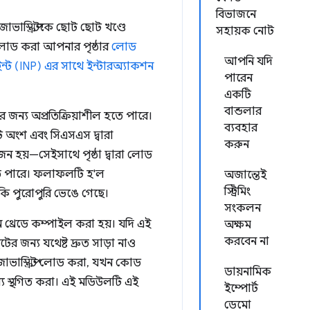
বিভাজনে
াভাস্ক্রিপ্টকে ছোট ছোট খণ্ডে
সহায়ক নোট
উনলোড করা আপনার পৃষ্ঠার
লোড
আপনি যদি
ইন্ট (INP) এর সাথে ইন্টারঅ্যাকশন
পারেন
একটি
বান্ডলার
র জন্য অপ্রতিক্রিয়াশীল হতে পারে।
ব্যবহার
ি অংশ এবং সিএসএস দ্বারা
করুন
়োজন হয়—সেইসাথে পৃষ্ঠা দ্বারা লোড
া হতে পারে। ফলাফলটি হ'ল
অজান্তেই
স্ট্রিমিং
মনকি পুরোপুরি ভেঙে গেছে।
সংকলন
রধান থ্রেডে কম্পাইল করা হয়। যদি এই
অক্ষম
করবেন না
টের জন্য যথেষ্ট দ্রুত সাড়া নাও
জাভাস্ক্রিপ্ট লোড করা, যখন কোড
ডায়নামিক
ন্য স্থগিত করা। এই মডিউলটি এই
ইম্পোর্ট
ডেমো