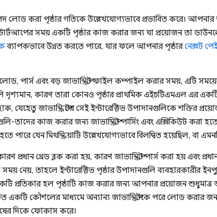
 সম্পদ লোড করা পৃষ্ঠার গতিকে উল্লেখযোগ্যভাবে প্রভাবিত করে। আপনার জ
স্টার্টআপের সময় একটি পৃষ্ঠার কাজ করার জন্য যা প্রয়োজন তা ডা
কে
ব্যাপকভাবে উন্নত করতে পারে, যার ফলে আপনার পৃষ্ঠার
নেক্সট পে
লোড, পার্স এবং বড় জাভাস্ক্রিপ্ট ফাইল কম্পাইল করার সময়, এটি সময়ে
ুলি দৃশ্যমান, কারণ তারা কোনও পৃষ্ঠার প্রাথমিক এইচটিএমএল এর একট
োক, যেহেতু জাভাস্ক্রিপ্টের সেই ইন্টারেক্টিভ উপাদানগুলিকে শক্তির প্রয
রিপ্টগুলি-তাদের কাজ করার জন্য জাভাস্ক্রিপ্ট পার্সিং এবং এক্সিকিউট কর
হতে পারে যেন মিথস্ক্রিয়াটি উল্লেখযোগ্যভাবে বিলম্বিত হয়েছিল, বা এ
কারণ প্রধান থ্রেড ব্লক করা হয়, কারণ জাভাস্ক্রিপ্ট পার্স করা হয় এবং প্
বেশি সময় নেয়, তাহলে ইন্টারেক্টিভ পৃষ্ঠার উপাদানগুলি ব্যবহারকারীর ইনপু
টি প্রতিকার হল পৃষ্ঠাটি কাজ করার জন্য আপনার প্রয়োজন শুধুমাত্র 
রিচিত একটি কৌশলের মাধ্যমে অন্যান্য জাভাস্ক্রিপ্টকে পরে লোড করার জ
েষের দিকে ফোকাস করে।