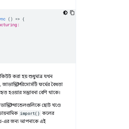
ync
()
=
>
{
ucturing:
কিউট করা হয় শুধুমাত্র যখন
 জাভাস্ক্রিপ্ট রিসোর্সটি ফর্মের বৈধতা
বহৃত হওয়ার সম্ভাবনা বেশি থাকে।
্ক্রিপ্ট বান্ডেলগুলিকে ছোট খণ্ডে
ডায়নামিক
import()
কলের
build-এর জন্য আপনাকে এই