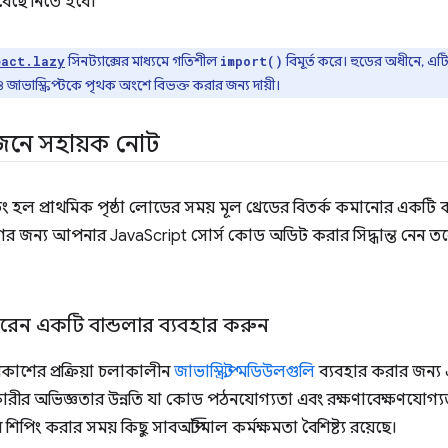
বেছে নিতে হবে।
সিনট্যাক্সের মাধ্যমে গতিশীল
বিমূর্ত করে। হুডের অধীনে, 
eact.lazy
import()
াভাস্ক্রিপ্টকে পৃথক অংশে বিভক্ত করার জন্য দায়ী।
নে সহায়ক নোট
িং হল প্রাথমিক পৃষ্ঠা লোডের সময় মূল থ্রেডের বিতর্ক কমানোর একটি
র জন্য আপনার JavaScript সোর্স কোড অডিট করার সিদ্ধান্ত নেন তবে
েন একটি বান্ডলার ব্যবহার করুন
কাশের প্রক্রিয়া চলাকালীন
জাভাস্ক্রিপ্ট মডিউলগুলি
ব্যবহার করার জন্য
ীর অভিজ্ঞতার উন্নতি যা কোড পঠনযোগ্যতা এবং রক্ষণাবেক্ষণযোগ্যতা উ
পিং করার সময় কিছু সাবঅপ্টিমাল কর্মক্ষমতা বৈশিষ্ট্য রয়েছে।