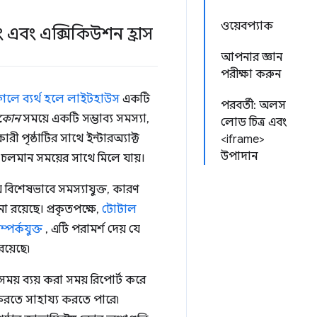
ওয়েবপ্যাক
সিং এবং এক্সিকিউশন হ্রাস
আপনার জ্ঞান
পরীক্ষা করুন
গলে ব্যর্থ হলে
লাইটহাউস
একটি
পরবর্তী: অলস
কোন
সময়ে একটি সম্ভাব্য সমস্যা,
লোড চিত্র এবং
রী পৃষ্ঠাটির সাথে ইন্টারঅ্যাক্ট
<iframe>
উপাদান
ুলি চলমান সময়ের সাথে মিলে যায়।
ময় বিশেষভাবে সমস্যাযুক্ত, কারণ
না রয়েছে। প্রকৃতপক্ষে,
টোটাল
ম্পর্কযুক্ত
, এটি পরামর্শ দেয় যে
রয়েছে৷
ময় ব্যয় করা সময় রিপোর্ট করে
ত করতে সাহায্য করতে পারে৷