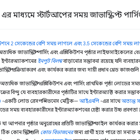
ং এর মাধ্যমে স্টার্টআপের সময় জাভাস্ক্রিপ্ট পার্
সিকিউশনে 2 সেকেন্ডের বেশি সময় লাগলে এবং 3.5 সেকেন্ডের বেশি সময় লা
 অত্যধিক জাভাস্ক্রিপ্ট পার্সিং এবং এক্সিকিউশন পৃষ্ঠার লাইফসাইকেলের
যে
ইন্টারঅ্যাকশনের
ইনপুট বিলম্ব
বাড়ানোর সম্ভাবনা রয়েছে যদি ব্যবহারকা
্ক্রিপ্ট প্রক্রিয়াকরণ এবং কার্যকর করার জন্য দায়ী প্রধান থ্রেড কাজগ
অত্যধিক জাভাস্ক্রিপ্ট এক্সিকিউশন এবং পার্সিং প্রাথমিক পৃষ্ঠা লোডের স
ক্রের বিন্দু যে ব্যবহারকারীদের পৃষ্ঠাটির সাথে ইন্টারঅ্যাক্ট করার সম্ভাব
)
-একটি লোড রেসপন্সিভনেস মেট্রিক—
আইএনপি
-এর সাথে
অত্যন্ত স
লোডের সময় ব্যবহারকারীদের ইন্টারঅ্যাকশনের চেষ্টা করার উচ্চ প্রবণতা 
 আপনার পৃষ্ঠার অনুরোধের প্রতিটি জাভাস্ক্রিপ্ট ফাইল কার্যকর করার স
ক কোন স্ক্রিপ্টগুলি
কোড বিভাজনের
জন্য প্রার্থী হতে পারে তা সনাক্