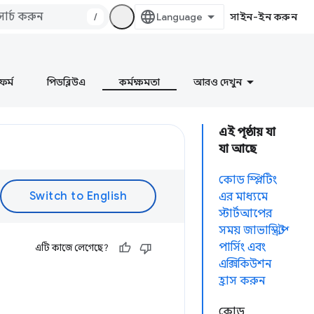
/
সাইন-ইন করুন
ফর্ম
পিডব্লিউএ
কর্মক্ষমতা
আরও দেখুন
এই পৃষ্ঠায় যা
যা আছে
কোড স্প্লিটিং
এর মাধ্যমে
স্টার্টআপের
সময় জাভাস্ক্রিপ্ট
পার্সিং এবং
এটি কাজে লেগেছে?
এক্সিকিউশন
হ্রাস করুন
কোড