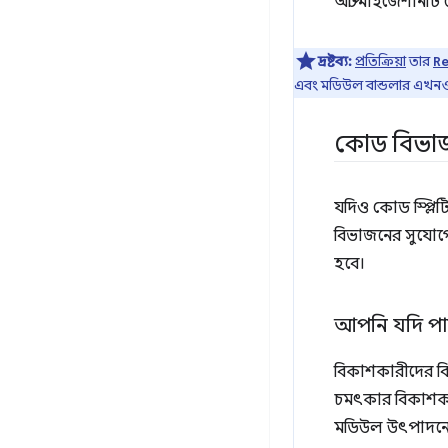
অপ্টিমাইজেশানটি 
দ্রষ্টব্য:
প্রতিক্রিয়া
তার
R
এবং মডিউল বান্ডলার এখনও জ
কোড বিভাজ
যদিও কোড স্প্লিট
বিভাজনের সুযোগে
হবে।
আপনি যদি পার
বিকাশকারীদের বি
চমৎকার বিকাশকার
মডিউল উৎপাদনে শি