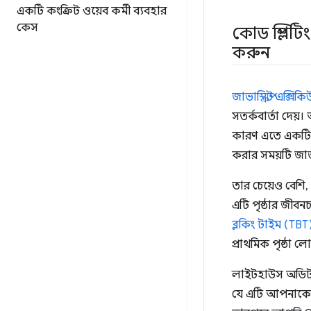
একটি কংক্রিট ওয়েব কর্মী ব্যবহার
কেস
কোড স্প্লিটি
করুন
জাভাস্ক্রিপ্ট এক্
সতর্কবার্তা দেয়।
কারণ এতে একটি 
করার সময়টি জাভাস
তার চেয়েও বেশি, 
এটি পৃষ্ঠার জীবনচ
ব্লকিং টাইম (TBT
প্রাথমিক পৃষ্ঠা 
লাইটহাউস অডিট যা
যে এটি আপনাকে ঠি