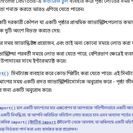
Chrome DevTools-এ
কভারেজ টুল
ব্যবহার করে পৃষ্ঠা লোডের সময় পৃষ
 তা শনাক্ত করতে আরও এগিয়ে যেতে পারেন।
 দরকারী কৌশল যা একটি পৃষ্ঠার প্রাথমিক জাভাস্ক্রিপ্ট পেলোড ক
ডিলকে দুটি অংশে বিভক্ত করতে দেয়:
ের সময় জাভাস্ক্রিপ্টের প্রয়োজন, এবং তাই অন্য কোনো সময়ে লোড করা 
াস্ক্রিপ্ট যা পরবর্তী সময়ে লোড করা যেতে পারে, বেশিরভাগ ক্ষেত্রেই ব্যব
ভ উপাদানের সাথে ইন্টারঅ্যাক্ট করে।
rt()
সিনট্যাক্স ব্যবহার করে কোড স্প্লিটিং করা যেতে পারে। এই সিনট্যা
টআপের সময় একটি প্রদত্ত জাভাস্ক্রিপ্ট রিসোর্সকে অনুরোধ করে - পৃষ্ঠা 
্থানের জন্য একটি অনুরোধ করে৷
হল একটি ফাংশনের মত এক্সপ্রেশন যা আপনাকে গতিশীলভাবে একটি জাভাস
mport()
প যা একটি মিথস্ক্রিয়া, বা আপনি অতিরিক্ত মডিউল লোড করতে চান এমন অন্যান্য শর্তে
াইনামিক
স্ট্যাটিক
স্টেটমেন্ট থেকে আলাদা, যা অবিলম্বে একটি 
import()
import
ত নির্ভরতা পার্স করা এবং কার্যকর করা প্রয়োজন।