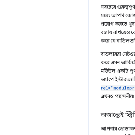
সবচেয়ে গুরুত্বপ
মধ্যে আপনি কোড স
প্রয়োগ করতে খুব
বজায় রাখতেও বেশ 
করে যে বান্ডিলগুল
বান্ডলাররা নেটওয়
করে এমন আর্কিটে
মডিউল একটি পৃথ
অ্যাপে ইন্টারঅ্য
rel="modulepr
এখনও পছন্দনীয়৷
অজান্তেই স্ট
আপনার প্রোডাকশন