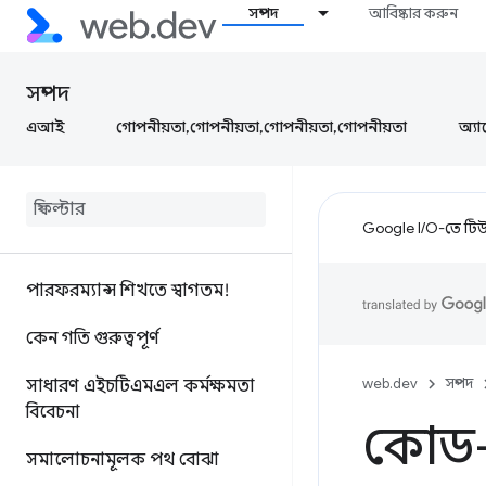
সম্পদ
আবিষ্কার করুন
সম্পদ
এআই
গোপনীয়তা,গোপনীয়তা,গোপনীয়তা,গোপনীয়তা
অ্যা
Google I/O-তে টিউন
পারফরম্যান্স শিখতে স্বাগতম!
কেন গতি গুরুত্বপূর্ণ
web.dev
সম্পদ
সাধারণ এইচটিএমএল কর্মক্ষমতা
বিবেচনা
কোড-বি
সমালোচনামূলক পথ বোঝা