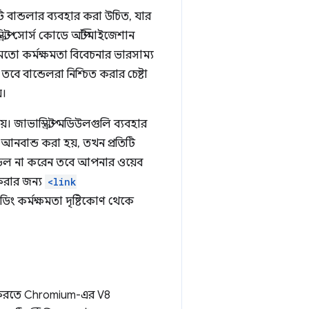
 বান্ডলার ব্যবহার করা উচিত, যার
িপ্ট সোর্স কোডে অপ্টিমাইজেশান
মতো কর্মক্ষমতা বিবেচনার ভারসাম্য
বে বান্ডেলরা নিশ্চিত করার চেষ্টা
়।
 জাভাস্ক্রিপ্ট মডিউলগুলি ব্যবহার
নবান্ড করা হয়, তখন প্রতিটি
্ডিল না করেন তবে আপনার ওয়েব
 করার জন্য
<link
লোডিং কর্মক্ষমতা দৃষ্টিকোণ থেকে
িত করতে Chromium-এর V8