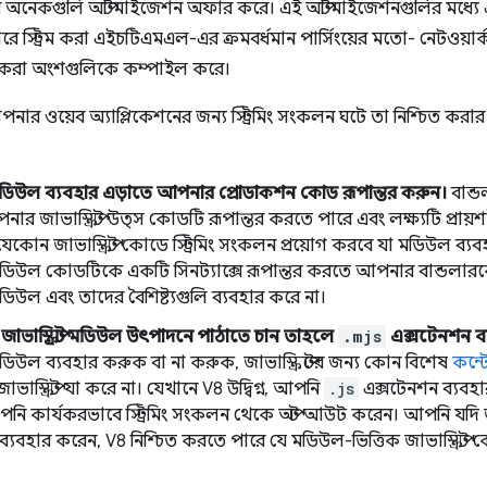
িন অনেকগুলি অপ্টিমাইজেশন অফার করে। এই অপ্টিমাইজেশনগুলির মধ্য
ারে স্ট্রিম করা এইচটিএমএল-এর ক্রমবর্ধমান পার্সিংয়ের মতো- নেটওয়
্ট্রিম করা অংশগুলিকে কম্পাইল করে।
র ওয়েব অ্যাপ্লিকেশনের জন্য স্ট্রিমিং সংকলন ঘটে তা নিশ্চিত কর
প্ট মডিউল ব্যবহার এড়াতে আপনার প্রোডাকশন কোড রূপান্তর করুন।
বান্ড
নার জাভাস্ক্রিপ্ট উত্স কোডটি রূপান্তর করতে পারে এবং লক্ষ্যটি প্রায়শই প
েকোন জাভাস্ক্রিপ্ট কোডে স্ট্রিমিং সংকলন প্রয়োগ করবে যা মডিউল 
প্ট মডিউল কোডটিকে একটি সিনট্যাক্সে রূপান্তর করতে আপনার বান্ডল
্ট মডিউল এবং তাদের বৈশিষ্ট্যগুলি ব্যবহার করে না।
াভাস্ক্রিপ্ট মডিউল উৎপাদনে পাঠাতে চান তাহলে
.mjs
এক্সটেনশন ব্
্ট মডিউল ব্যবহার করুক বা না করুক, জাভাস্ক্রিপ্টের জন্য কোন বিশেষ
কন্ট
ভাস্ক্রিপ্ট যা করে না। যেখানে V8 উদ্বিগ্ন, আপনি
.js
এক্সটেনশন ব্যবহা
ি কার্যকরভাবে স্ট্রিমিং সংকলন থেকে অপ্ট আউট করেন। আপনি যদি জাভ
ব্যবহার করেন, V8 নিশ্চিত করতে পারে যে মডিউল-ভিত্তিক জাভাস্ক্রিপ্ট 