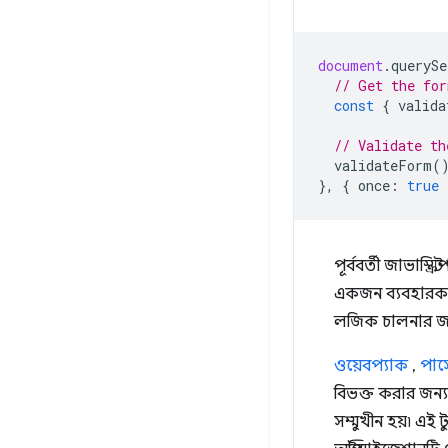
document
.
querySe
// Get the for
const
{
valida
// Validate th
validateForm
(
},
{
once
:
true
পূর্ববর্তী জাভাস্ক্রিপ্
একজন ব্যবহারকা
লজিক চালনার জন্য
ওয়েবপ্যাক
,
পার্
বিভক্ত করার জন
সম্মুখীন হয়৷ এই