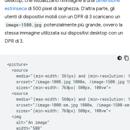
desktop, che visualizzano l'immagine a una
dimensione
estrinseca
di 500 pixel di larghezza. D'altra parte, gli
utenti di dispositivi mobili con un DPR di 3 scaricano un
image-1500.jpg
potenzialmente più grande, ovvero la
stessa immagine utilizzata sui dispositivi desktop con un
DPR di 3.
<picture>

  <source

    media="(min-width: 561px) and (min-resolution: 1
    srcset="/image-1000.jpg 1000w, /image-1500.jpg 15
    sizes="(min-width: 768px) 500px, 100vw">

  <source

    media="(max-width: 560px) and (min-resolution: 1
    srcset="/image-1000-sm.jpg 1000w, /image-1500-sm.
    sizes="(min-width: 768px) 500px, 100vw">

  <img

    alt="An image"

    width="500"
