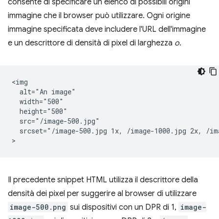
consente di specificare un elenco di possibili origini
immagine che il browser può utilizzare. Ogni origine
immagine specificata deve includere l'URL dell'immagine
e un descrittore di densità di pixel di larghezza
o
.
<img

  alt="An image"

  width="500"

  height="500"

  src="/image-500.jpg"

  srcset="/image-500.jpg 1x, /image-1000.jpg 2x, /ima
Il precedente snippet HTML utilizza il descrittore della
densità dei pixel per suggerire al browser di utilizzare
image-500.png
sui dispositivi con un DPR di 1,
image-