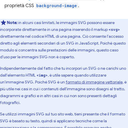
proprietà CSS
background-image
.
Nota:
in alcuni casi limitati, le immagini SVG possono essere
incorporate direttamente in una pagina inserendo il markup
<svg>
direttamente nel codice HTML di una pagina. Ciò consente l'accesso
diretto agli elementi secondari di un SVG in JavaScript. Poiché questo
modulo si concentra sulle prestazioni delle immagini, questo caso
d'uso per le immagini SVG non è coperto.
Indipendentemente dal fatto che tu incorpori un SVG o ne carichi uno
dall'elemento HTML
, è utile sapere quando utilizzare
<img>
un'immagine SVG. Poiché SVG è un
formato di immagine vettoriale
, è
più utile nei casi in cui i contenuti dell'immagine sono disegni al tratto,
diagrammi e grafici e in altri casi in cui non sono presenti dettagli
fotografici.
Se utilizzi immagini SVG sul tuo sito web, tieni presente che il formato
SVG è basato su testo, quindi si applicano tecniche come la
minimizzazione e la compressione. È possibile eseguire anche