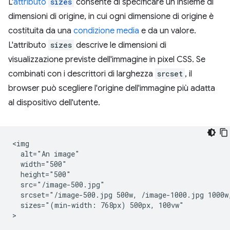
L'
attributo
sizes
consente di specificare un insieme di
dimensioni di origine, in cui ogni dimensione di origine è
costituita da una
condizione media
e da un valore.
L'attributo
sizes
descrive le dimensioni di
visualizzazione previste dell'immagine in pixel CSS. Se
combinati con i descrittori di larghezza
srcset
, il
browser può scegliere l'origine dell'immagine più adatta
al dispositivo dell'utente.
<img

  alt="An image"

  width="500"

  height="500"

  src="/image-500.jpg"

  srcset="/image-500.jpg 500w, /image-1000.jpg 1000w,
  sizes="(min-width: 768px) 500px, 100vw"
