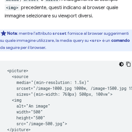
<img>
precedente, questi indicano al browser quale
immagine selezionare su viewport diversi.
Nota
:
mentre l'attributo
fornisce al browser suggerimenti
srcset
su quale immagine utilizzare, la media query su
è un
comando
<src>
da seguire per il browser.
<picture>

  <source

    media="(min-resolution: 1.5x)"

    srcset="/image-1000.jpg 1000w, /image-1500.jpg 15
    sizes="(min-width: 768px) 500px, 100vw">

  <img

    alt="An image"

    width="500"

    height="500"

    src="/image-500.jpg">
