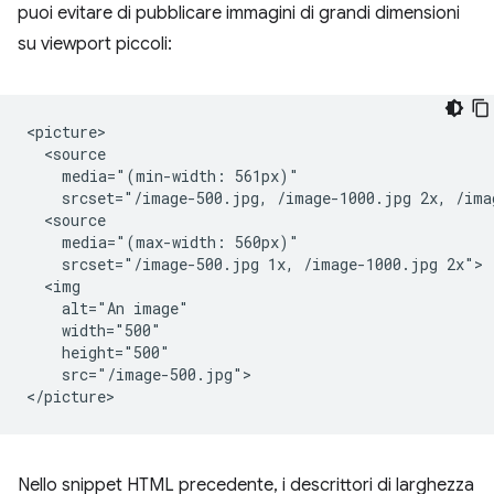
puoi evitare di pubblicare immagini di grandi dimensioni
su viewport piccoli:
<picture>

  <source

    media="(min-width: 561px)"

    srcset="/image-500.jpg, /image-1000.jpg 2x, /imag
  <source

    media="(max-width: 560px)"

    srcset="/image-500.jpg 1x, /image-1000.jpg 2x">

  <img

    alt="An image"

    width="500"

    height="500"

    src="/image-500.jpg">

Nello snippet HTML precedente, i descrittori di larghezza