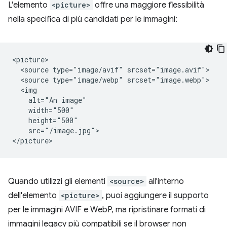
L'elemento
<picture>
offre una maggiore flessibilità
nella specifica di più candidati per le immagini:
<picture>

  <source type="image/avif" srcset="image.avif">

  <source type="image/webp" srcset="image.webp">

  <img

    alt="An image"

    width="500"

    height="500"

    src="/image.jpg">

Quando utilizzi gli elementi
<source>
all'interno
dell'elemento
<picture>
, puoi aggiungere il supporto
per le immagini AVIF e WebP, ma ripristinare formati di
immagini legacy più compatibili se il browser non