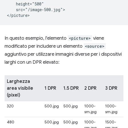
    height="500"

    src="/image-500.jpg">

In questo esempio, l'elemento
<picture>
viene
modificato per includere un elemento
<source>
aggiuntivo per utilizzare immagini diverse per i dispositivi
larghi con un DPR elevato:
Larghezza
area visibile
1 DPR
1.5 DPR
2 DPR
3 DPR
(pixel)
320
500.jpg
500.jpg
1000-
1000-
sm.jpg
sm.jpg
480
500.jpg
500.jpg
1000-
1500-
sm.jpg
sm.jpg