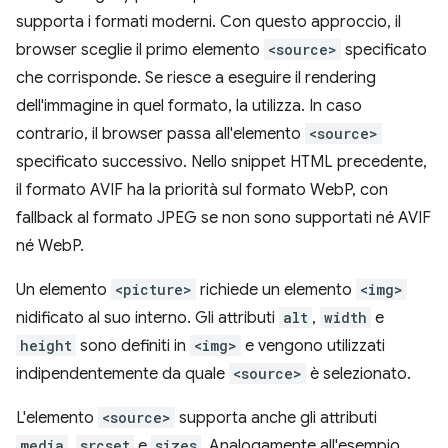
supporta i formati moderni. Con questo approccio, il
browser sceglie il primo elemento
<source>
specificato
che corrisponde. Se riesce a eseguire il rendering
dell'immagine in quel formato, la utilizza. In caso
contrario, il browser passa all'elemento
<source>
specificato successivo. Nello snippet HTML precedente,
il formato AVIF ha la priorità sul formato WebP, con
fallback al formato JPEG se non sono supportati né AVIF
né WebP.
Un elemento
<picture>
richiede un elemento
<img>
nidificato al suo interno. Gli attributi
alt
,
width
e
height
sono definiti in
<img>
e vengono utilizzati
indipendentemente da quale
<source>
è selezionato.
L'elemento
<source>
supporta anche gli attributi
media
,
srcset
e
sizes
. Analogamente all'esempio