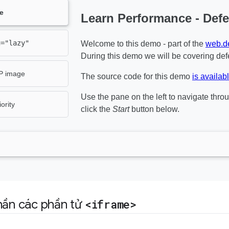
hần các phần tử
<iframe>