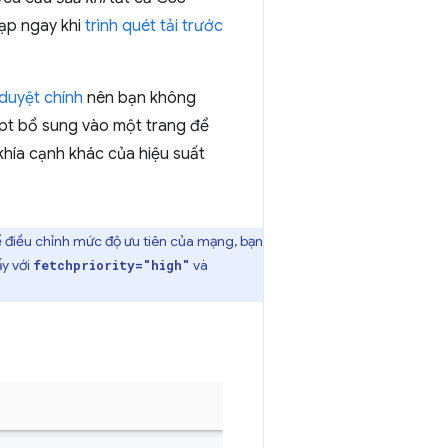
nạp ngay khi
trình quét tải trước
 duyệt chính
nên bạn không
ipt bổ sung vào một trang để
hía cạnh khác của hiệu suất
 điều chỉnh mức độ ưu tiên của mạng, bạn
ấy với
và
fetchpriority="high"