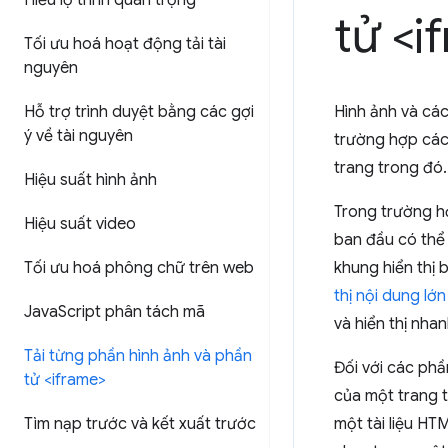
Hiểu lộ trình quan trọng
tử <i
Tối ưu hoá hoạt động tải tài
nguyên
Hỗ trợ trình duyệt bằng các gợi
Hình ảnh và cá
ý về tài nguyên
trường hợp cá
trang trong đó.
Hiệu suất hình ảnh
Trong trường hợ
Hiệu suất video
ban đầu có thể
Tối ưu hoá phông chữ trên web
khung hiển thị 
thị nội dung lớ
Java
Script phân tách mã
và hiển thị nha
Tải từng phần hình ảnh và phần
Đối với các ph
tử <iframe>
của một trang t
Tìm nạp trước và kết xuất trước
một tài liệu HT