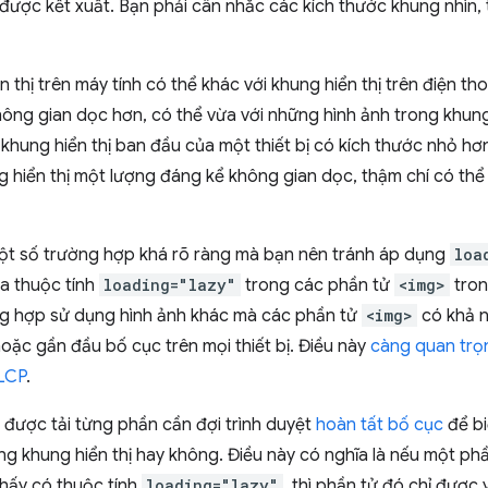
 được kết xuất. Bạn phải cân nhắc các kích thước khung nhìn, tỷ
n thị trên máy tính có thể khác với khung hiển thị trên điện tho
không gian dọc hơn, có thể vừa với những hình ảnh trong khun
 khung hiển thị ban đầu của một thiết bị có kích thước nhỏ h
 hiển thị một lượng đáng kể không gian dọc, thậm chí có thể 
một số trường hợp khá rõ ràng mà bạn nên tránh áp dụng
loa
a thuộc tính
loading="lazy"
trong các phần tử
<img>
tron
g hợp sử dụng hình ảnh khác mà các phần tử
<img>
có khả n
oặc gần đầu bố cục trên mọi thiết bị. Điều này
càng quan trọn
 LCP
.
 được tải từng phần cần đợi trình duyệt
hoàn tất bố cục
để biế
g khung hiển thị hay không. Điều này có nghĩa là nếu một ph
 thấy có thuộc tính
loading="lazy"
, thì phần tử đó chỉ được