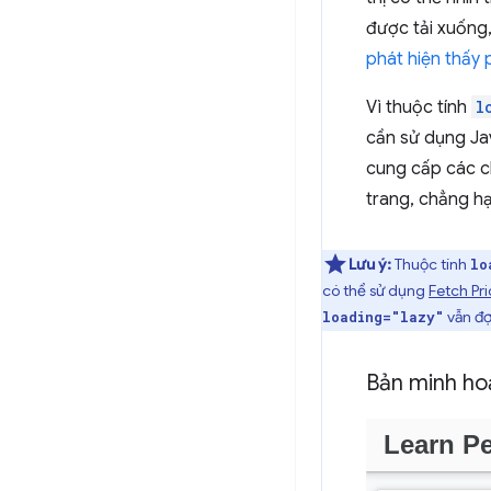
được tải xuống,
phát hiện thấy
Vì thuộc tính
l
cần sử dụng Jav
cung cấp các c
trang, chẳng hạ
Lưu ý:
Thuộc tính
lo
có thể sử dụng
Fetch Pri
vẫn đợ
loading="lazy"
Bản minh hoạ