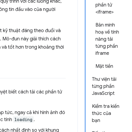
quy trình với các luồng khác,
phần tử
thông tin đầu vào của người
<iframe>
Bản minh
t kỹ thuật đáng theo đuổi và
hoạ về tính
t. Mô-đun này giải thích cách
năng tải
từng phần
n và tốt hơn trong khoảng thời
iframe
Mặt tiền
Thư viện tải
từng phần
yệt biết cách tải các phần tử
JavaScript
Kiểm tra kiến
p tức, ngay cả khi hình ảnh đó
thức của
ộc tính
loading
.
bạn
cách nhất định so với khung