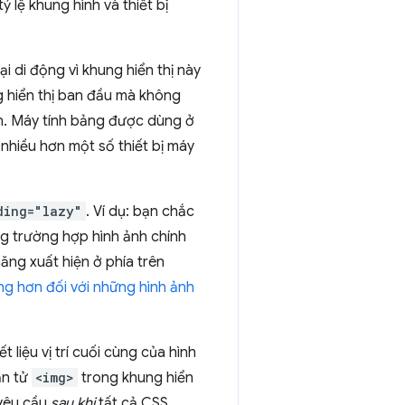
 lệ khung hình và thiết bị
ại di động vì khung hiển thị này
g hiển thị ban đầu mà không
ơn. Máy tính bảng được dùng ở
nhiều hơn một số thiết bị máy
ding="lazy"
. Ví dụ: bạn chắc
g trường hợp hình ảnh chính
ăng xuất hiện ở phía trên
g hơn đối với những hình ảnh
t liệu vị trí cuối cùng của hình
ần tử
<img>
trong khung hiển
 yêu cầu
sau khi
tất cả CSS