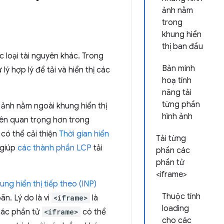
ảnh nằm
trong
khung hiển
thị ban đầu
 loại tài nguyên khác. Trong
Bản minh
lý hợp lý để tải và hiển thị các
hoạ tính
năng tải
từng phần
h ảnh nằm ngoài khung hiển thị
hình ảnh
yên quan trọng hơn trong
có thể cải thiện
Thời gian hiển
Tải từng
 giúp
các thành phần LCP
tải
phần các
phần tử
<iframe>
ng hiển thị tiếp theo (INP)
Thuộc tính
n. Lý do là vì
<iframe>
là
loading
 các phần tử
<iframe>
có thể
cho các