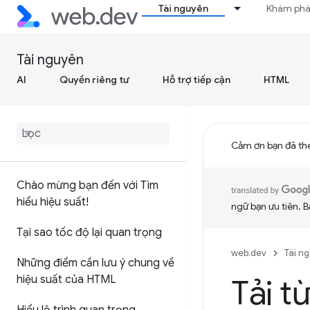
Tài nguyên
Khám ph
Tài nguyên
AI
Quyền riêng tư
Hỗ trợ tiếp cận
HTML
Cảm ơn bạn đã th
Chào mừng bạn đến với Tìm
hiểu hiệu suất!
ngữ bạn ưu tiên. B
Tại sao tốc độ lại quan trọng
web.dev
Tài n
Những điểm cần lưu ý chung về
hiệu suất của HTML
Tải t