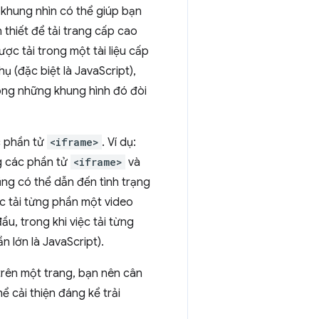
 khung nhìn có thể giúp bạn
n thiết để tải trang cấp cao
ợc tải trong một tài liệu cấp
 (đặc biệt là JavaScript),
ong những khung hình đó đòi
c phần tử
<iframe>
. Ví dụ:
g các phần tử
<iframe>
và
ng có thể dẫn đến tình trạng
c tải từng phần một video
u, trong khi việc tải từng
n lớn là JavaScript).
trên một trang, bạn nên cân
hể cải thiện đáng kể trải