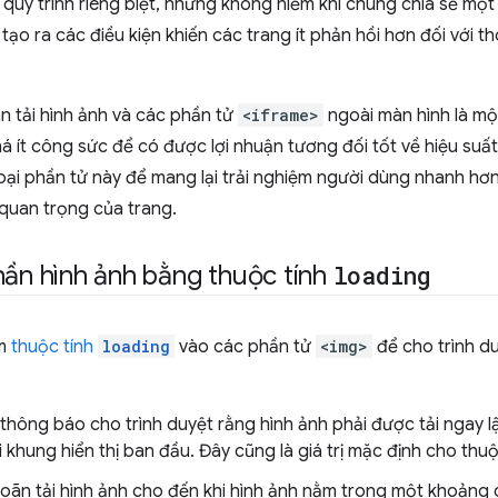
quy trình riêng biệt, nhưng không hiếm khi chúng chia sẻ một 
 tạo ra các điều kiện khiến các trang ít phản hồi hơn đối với 
n tải hình ảnh và các phần tử
<iframe>
ngoài màn hình là mộ
há ít công sức để có được lợi nhuận tương đối tốt về hiệu suấ
i loại phần tử này để mang lại trải nghiệm người dùng nhanh hơ
quan trọng của trang.
hần hình ảnh bằng thuộc tính
loading
êm
thuộc tính
loading
vào các phần tử
<img>
để cho trình du
thông báo cho trình duyệt rằng hình ảnh phải được tải ngay lậ
khung hiển thị ban đầu. Đây cũng là giá trị mặc định cho thu
oãn tải hình ảnh cho đến khi hình ảnh nằm trong một khoảng 