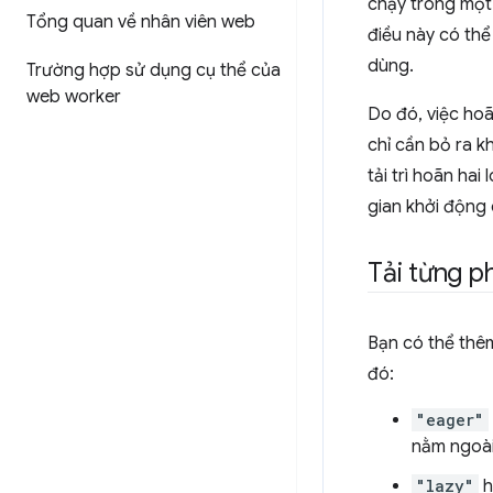
chạy trong một 
Tổng quan về nhân viên web
điều này có thể
dùng.
Trường hợp sử dụng cụ thể của
web worker
Do đó, việc hoã
chỉ cần bỏ ra k
tải trì hoãn ha
gian khởi động 
Tải từng p
Bạn có thể th
đó:
"eager"
nằm ngoài 
"lazy"
h