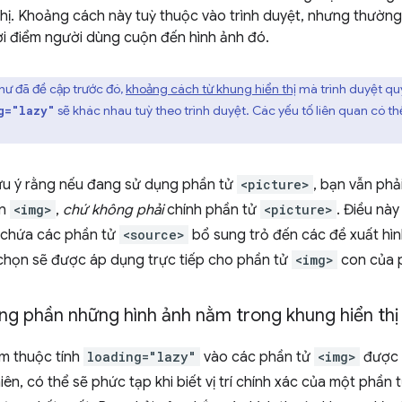
 thị. Khoảng cách này tuỳ thuộc vào trình duyệt, nhưng thườn
hời điểm người dùng cuộn đến hình ảnh đó.
ư đã đề cập trước đó,
khoảng cách từ khung hiển thị
mà trình duyệt quyế
sẽ khác nhau tuỳ theo trình duyệt. Các yếu tố liên quan có th
g="lazy"
ưu ý rằng nếu đang sử dụng phần tử
<picture>
, bạn vẫn phả
on
<img>
,
chứ không phải
chính phần tử
<picture>
. Điều này
 chứa các phần tử
<source>
bổ sung trỏ đến các đề xuất hìn
 chọn sẽ được áp dụng trực tiếp cho phần tử
<img>
con của p
ng phần những hình ảnh nằm trong khung hiển thị
êm thuộc tính
loading="lazy"
vào các phần tử
<img>
được đ
iên, có thể sẽ phức tạp khi biết vị trí chính xác của một phần