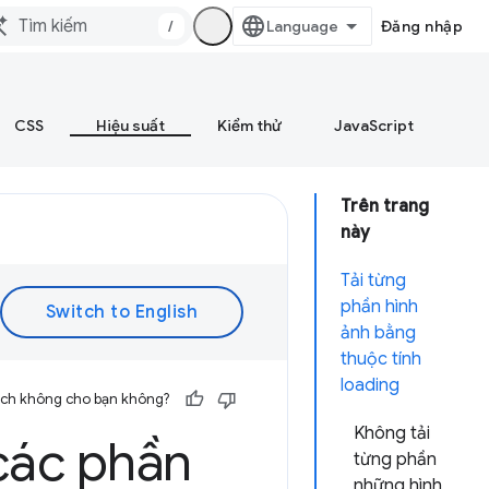
/
Đăng nhập
CSS
Hiệu suất
Kiểm thử
JavaScript
Trên trang
này
Tải từng
phần hình
ảnh bằng
thuộc tính
loading
 ích không cho bạn không?
Không tải
 các phần
từng phần
những hình