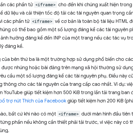
phần các phần tử
<iframe>
cho đến khi chúng xuất hiện trong
ể dữ liệu và cải thiện tốc độ tải các tài nguyên quan trọng cầ
 vì các phần tử
<iframe>
về cơ bản là toàn bộ tài liệu HTML đư
húng có thể bao gồm một số lượng đáng kể các tài nguyên phụ
ể ảnh hưởng đáng kể đến INP của một trang nếu các tác vụ tr
 lý đáng kể.
 của bên thứ ba là một trường hợp sử dụng phổ biến cho cá
eo được nhúng hoặc bài đăng trên mạng xã hội thường sử dụn
êu cầu một số lượng đáng kể các tài nguyên phụ. Điều này cũ
 thông cho các tài nguyên của trang cấp cao nhất. Ví dụ: việ
 YouTube giúp tiết kiệm hơn 500 KiB trong lần tải trang ban đầ
 bổ trợ nút Thích của Facebook
giúp tiết kiệm hơn 200 KiB (phầ
ào, bất cứ khi nào có một
<iframe>
dưới màn hình đầu tiên 
 từng phần nếu không cần thiết phải tải trước, vì việc này có t
ùng.