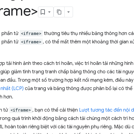
frame>
c phần tử
<iframe>
thường tiêu thụ nhiều băng thông hơn các
c phần tử
<iframe>
, có thể mất thêm một khoảng thời gian xử 
p tải hình ảnh theo cách trì hoãn, việc trì hoãn tải những hìn
 giúp giảm tình trạng tranh chấp băng thông cho các tài ngu
ban đầu. Trong một số trường hợp kết nối mạng kém, điều này 
n nhất (LCP)
của trang và băng thông được phân bổ lại có thể
nh hơn.
ần tử
<iframe>
, bạn có thể cải thiện
Lượt tương tác đến nội du
rong quá trình khởi động bằng cách tải chúng một cách trì hoã
ML hoàn toàn riêng biệt với các tài nguyên phụ riêng. Mặc dù