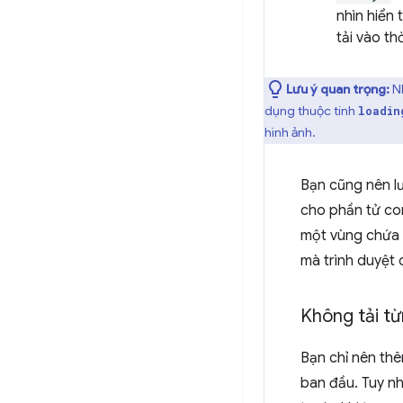
nhìn hiển
tải vào t
Lưu ý quan trọng:
Nh
dụng thuộc tính
loadin
hình ảnh.
Bạn cũng nên l
cho phần tử c
một vùng chứa
mà trình duyệt
Không tải từ
Bạn chỉ nên th
ban đầu. Tuy nh