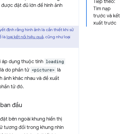
Tiếp theo:
g được đặt đủ lớn để hình ảnh
Tìm nạp
trước và kết
xuất trước
t định rằng hình ảnh là cần thiết khi sử
ể là
loại kết nối hiệu quả
, cũng như loại
i áp dụng thuộc tính
loading
 là do phần tử
<picture>
là
h ảnh khác nhau và đề xuất
hần tử đó.
 ban đầu
ặt bên ngoài khung hiển thị
 tử tương đối trong khung nhìn