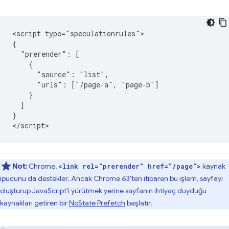
<script type="speculationrules">

{

  "prerender": [

    {

      "source": "list",

      "urls": ["/page-a", "page-b"]

    }

  ]

}

Not:
Chrome,
kaynak
<link rel="prerender" href="/page">
ipucunu da destekler. Ancak Chrome 63'ten itibaren bu işlem, sayfayı
oluşturup JavaScript'i yürütmek yerine sayfanın ihtiyaç duyduğu
kaynakları getiren bir
NoState Prefetch
başlatır.