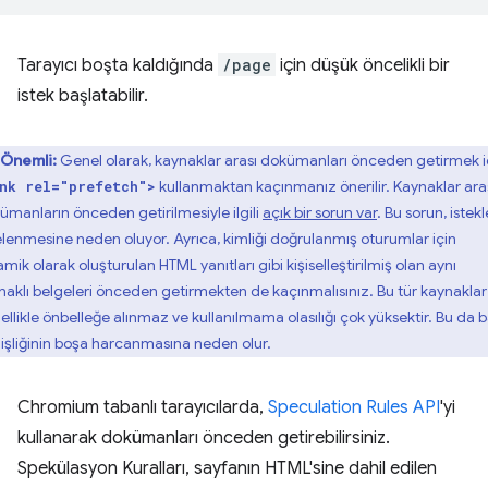
Tarayıcı boşta kaldığında
/page
için düşük öncelikli bir
istek başlatabilir.
Önemli:
Genel olarak, kaynaklar arası dokümanları önceden getirmek i
kullanmaktan kaçınmanız önerilir. Kaynaklar ara
nk rel="prefetch">
ümanların önceden getirilmesiyle ilgili
açık bir sorun var
. Bu sorun, istekl
elenmesine neden oluyor. Ayrıca, kimliği doğrulanmış oturumlar için
mik olarak oluşturulan HTML yanıtları gibi kişiselleştirilmiş olan aynı
naklı belgeleri önceden getirmekten de kaçınmalısınız. Bu tür kaynaklar
ellikle önbelleğe alınmaz ve kullanılmama olasılığı çok yüksektir. Bu da 
işliğinin boşa harcanmasına neden olur.
Chromium tabanlı tarayıcılarda,
Speculation Rules API
'yi
kullanarak dokümanları önceden getirebilirsiniz.
Spekülasyon Kuralları, sayfanın HTML'sine dahil edilen