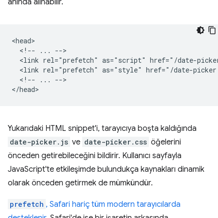
anında alınabilir.
<head>

  <!-- ... -->

  <link rel="prefetch" as="script" href="/date-picker
  <link rel="prefetch" as="style" href="/date-picker.
  <!-- ... -->

Yukarıdaki HTML snippet'i, tarayıcıya boşta kaldığında
date-picker.js
ve
date-picker.css
öğelerini
önceden getirebileceğini bildirir. Kullanıcı sayfayla
JavaScript'te etkileşimde bulundukça kaynakları dinamik
olarak önceden getirmek de mümkündür.
prefetch
, Safari hariç tüm modern tarayıcılarda