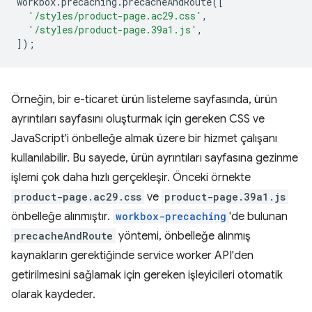
workbox
.
precaching
.
precacheAndRoute
([
'/styles/product-page.ac29.css'
,
'/styles/product-page.39a1.js'
,
]);
Örneğin, bir e-ticaret ürün listeleme sayfasında, ürün
ayrıntıları sayfasını oluşturmak için gereken CSS ve
JavaScript'i önbelleğe almak üzere bir hizmet çalışanı
kullanılabilir. Bu sayede, ürün ayrıntıları sayfasına gezinme
işlemi çok daha hızlı gerçekleşir. Önceki örnekte
product-page.ac29.css
ve
product-page.39a1.js
önbelleğe alınmıştır.
workbox-precaching
'de bulunan
precacheAndRoute
yöntemi, önbelleğe alınmış
kaynakların gerektiğinde service worker API'den
getirilmesini sağlamak için gereken işleyicileri otomatik
olarak kaydeder.