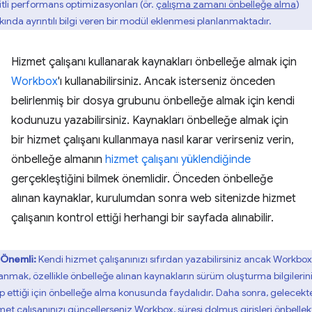
itli performans optimizasyonları (ör.
çalışma zamanı önbelleğe alma
)
kında ayrıntılı bilgi veren bir modül eklenmesi planlanmaktadır.
Hizmet çalışanı kullanarak kaynakları önbelleğe almak için
Workbox
'ı kullanabilirsiniz. Ancak isterseniz önceden
belirlenmiş bir dosya grubunu önbelleğe almak için kendi
kodunuzu yazabilirsiniz. Kaynakları önbelleğe almak için
bir hizmet çalışanı kullanmaya nasıl karar verirseniz verin,
önbelleğe almanın
hizmet çalışanı yüklendiğinde
gerçekleştiğini bilmek önemlidir. Önceden önbelleğe
alınan kaynaklar, kurulumdan sonra web sitenizde hizmet
çalışanın kontrol ettiği herhangi bir sayfada alınabilir.
Önemli:
Kendi hizmet çalışanınızı sıfırdan yazabilirsiniz ancak Workbox'
lanmak, özellikle önbelleğe alınan kaynakların sürüm oluşturma bilgilerin
ip ettiği için önbelleğe alma konusunda faydalıdır. Daha sonra, gelecekt
met çalışanınızı güncellerseniz Workbox, süresi dolmuş girişleri önbelle