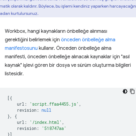
matik olarak kaldırır. Böylece, bu işlemi kendiniz yaparken harcayacağın
adan kurtulursunuz.
Workbox, hangi kaynakların önbelleğe alınması
gerektiğini belirlemek için
önceden önbelleğe alma
manifestosunu
kullanır. Önceden önbelleğe alma
manifesti, önceden önbelleğe alınacak kaynaklar için "asıl
kaynak" işlevi gören bir dosya ve sürüm oluşturma bilgileri
listesidir.
[{
url
:
'script.ffaa4455.js'
,
revision
:
null
},
{
url
:
'/index.html'
,
revision
:
'518747aa'
}]