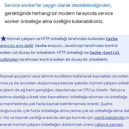
Service worker'lar yaygın olarak desteklendiğinden
,
gerektiğinde herhangi bir modern tarayıcıda service
worker önbelleğe alma özelliğini kullanabilirsiniz.
Hizmet çalışanı ve HTTP önbelleği tarafından kullanılan
Cache
arayüzü aynı değil
.
arayüzü, JavaScript tarafından kontrol
Cache
edilen üst düzey bir önbellektir. HTTP önbelleği ise
Cache-Control
üstbilgileri
tarafından kontrol edilen alt düzey bir önbellektir.
Kaynak ipuçlarını veya tahmin kurallarını kullanarak kaynakları önceden
irme ya da önceden oluşturmaya benzer şekilde, hizmet çalışanı önbel
a işlemi de ağ bant genişliğini, depolamayı ve CPU'yu tüketir. Yalnızca
lanılma olasılığı yüksek olan kaynakların önbelleğe alınması ve önbelleğe
a manifestinde çok fazla kaynak belirtilmemesi önerilir. Şüphe
duğunuzda, çok fazla önbelleğe alma yerine çok az önbelleğe alma d
dir. Hız ve kaynak yeniliği arasında denge kurmak için
çeşitli kalıplardan
bi
lanarak hizmet çalışanı önbelleğini doldurmak üzere
çalışma zamanı