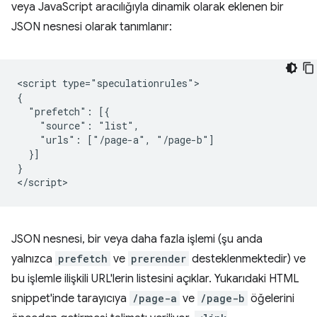
veya JavaScript aracılığıyla dinamik olarak eklenen bir
JSON nesnesi olarak tanımlanır:
<script type="speculationrules">

{

  "prefetch": [{

    "source": "list",

    "urls": ["/page-a", "/page-b"]

  }]

}

JSON nesnesi, bir veya daha fazla işlemi (şu anda
yalnızca
prefetch
ve
prerender
desteklenmektedir) ve
bu işlemle ilişkili URL'lerin listesini açıklar. Yukarıdaki HTML
snippet'inde tarayıcıya
/page-a
ve
/page-b
öğelerini