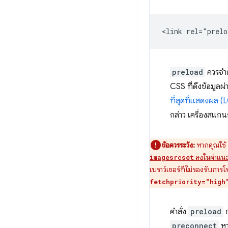
preload
ควรจำก
CSS ที่ดึงข้อมูล
ที่สุดที่แสดงผล (
กล่าว เครื่องสแก
ข้อควรระวัง:
หากคุณใช้
ลงในคำแน
imagesrcset
เบราว์เซอร์ที่ไม่รองรับก
fetchpriority="high
คำสั่ง
preload
ก
preconnect
หา