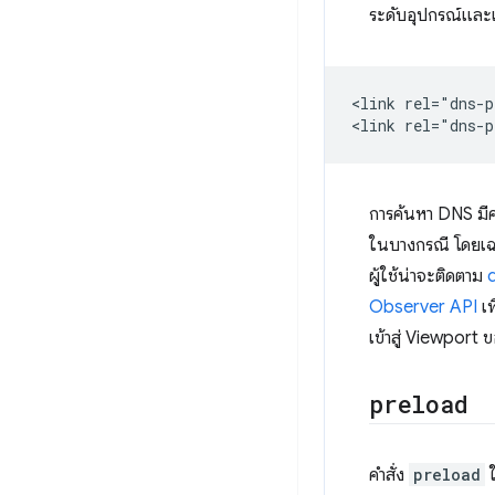
ระดับอุปกรณ์และเค
<link rel="dns-p
การค้นหา DNS มีค่
ในบางกรณี โดยเฉพา
ผู้ใช้น่าจะติดตาม
Observer API
เ
เข้าสู่ Viewport ขอ
preload
คําสั่ง
preload
ใ