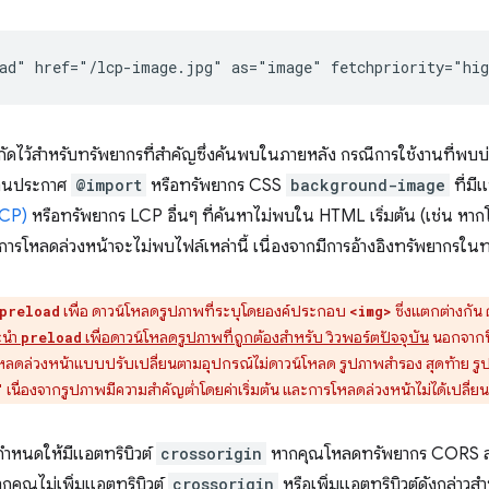
ัดไว้สำหรับทรัพยากรที่สำคัญซึ่งค้นพบในภายหลัง กรณีการใช้งานที่พบบ่
ผ่านประกาศ
@import
หรือทรัพยากร CSS
background-image
ที่มี
LCP)
หรือทรัพยากร LCP อื่นๆ ที่ค้นหาไม่พบใน HTML เริ่มต้น (เช่น ห
นการโหลดล่วงหน้าจะไม่พบไฟล์เหล่านี้ เนื่องจากมีการอ้างอิงทรัพยากร
เพื่อ ดาวน์โหลดรูปภาพที่ระบุโดยองค์ประกอบ
ซึ่งแตกต่างกัน 
preload
<img>
ะนำ
เพื่อดาวน์โหลดรูปภาพที่ถูกต้องสำหรับ วิวพอร์ตปัจจุบัน
นอกจากนี
preload
ารโหลดล่วงหน้าแบบปรับเปลี่ยนตามอุปกรณ์ไม่ดาวน์โหลด รูปภาพสำรอง สุดท้าย รู
เนื่องจากรูปภาพมีความสําคัญต่ำโดยค่าเริ่มต้น และการโหลดล่วงหน้าไม่ได้เปลี่ยนแ
"
ำหนดให้มีแอตทริบิวต์
crossorigin
หากคุณโหลดทรัพยากร CORS ล่วง
กคุณไม่เพิ่มแอตทริบิวต์
crossorigin
หรือเพิ่มแอตทริบิวต์ดังกล่าวส