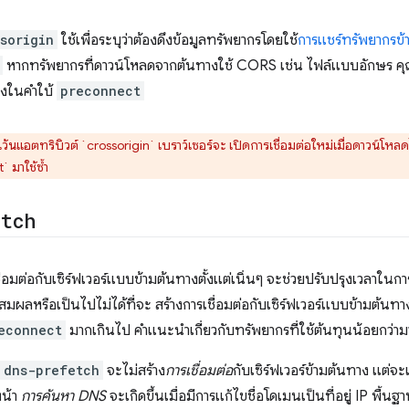
sorigin
ใช้เพื่อระบุว่าต้องดึงข้อมูลทรัพยากรโดยใช้
การแชร์ทรัพยากรข
หากทรัพยากรที่ดาวน์โหลดจากต้นทางใช้ CORS เช่น ไฟล์แบบอักษร คุณ
งในคำใบ้
preconnect
้นแอตทริบิวต์ `crossorigin` เบราว์เซอร์จะ เปิดการเชื่อมต่อใหม่เมื่อดาวน์โหล
 มาใช้ซ้ำ
etch
ชื่อมต่อกับเซิร์ฟเวอร์แบบข้ามต้นทางตั้งแต่เนิ่นๆ จะช่วยปรับปรุงเวลาในก
สมผลหรือเป็นไปไม่ได้ที่จะ สร้างการเชื่อมต่อกับเซิร์ฟเวอร์แบบข้ามต้นท
econnect
มากเกินไป คำแนะนำเกี่ยวกับทรัพยากรที่ใช้ต้นทุนน้อยกว่
dns-prefetch
จะไม่สร้าง
การเชื่อมต่อ
กับเซิร์ฟเวอร์ข้ามต้นทาง แต่จะ
หน้า
การค้นหา DNS
จะเกิดขึ้นเมื่อมีการแก้ไขชื่อโดเมนเป็นที่อยู่ IP พื้น