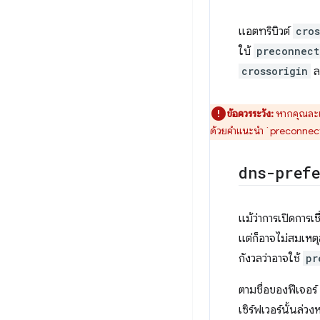
แอตทริบิวต์
cros
ใบ้
preconnect
crossorigin
ล
ข้อควรระวัง:
หากคุณละเว
ด้วยคำแนะนำ `preconnect`
dns-pref
แม้ว่าการเปิดการเ
แต่ก็อาจไม่สมเหตุ
กังวลว่าอาจใช้
pr
ตามชื่อของฟีเจอร์
เซิร์ฟเวอร์นั้นล่วง