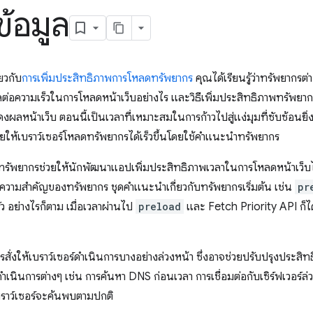
ข้อมูล
ยวกับ
การเพิ่มประสิทธิภาพการโหลดทรัพยากร
คุณได้เรียนรู้ว่าทรัพยากรต
่อความเร็วในการโหลดหน้าเว็บอย่างไร และวิธีเพิ่มประสิทธิภาพทรัพยากรเ
ผลหน้าเว็บ ตอนนี้เป็นเวลาที่เหมาะสมในการก้าวไปสู่แง่มุมที่ซับซ้อนยิ่
่วยให้เบราว์เซอร์โหลดทรัพยากรได้เร็วขึ้นโดยใช้คำแนะนำทรัพยากร
ทรัพยากรช่วยให้นักพัฒนาแอปเพิ่มประสิทธิภาพเวลาในการโหลดหน้าเว็บได้
ความสําคัญของทรัพยากร ชุดคำแนะนำเกี่ยวกับทรัพยากรเริ่มต้น เช่น
pr
ัว อย่างไรก็ตาม เมื่อเวลาผ่านไป
preload
และ Fetch Priority API ก็ได
ั่งให้เบราว์เซอร์ดำเนินการบางอย่างล่วงหน้า ซึ่งอาจช่วยปรับปรุงประสิ
นินการต่างๆ เช่น การค้นหา DNS ก่อนเวลา การเชื่อมต่อกับเซิร์ฟเวอร์ล่ว
บราว์เซอร์จะค้นพบตามปกติ