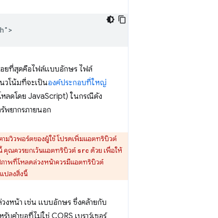
อยที่สุดคือไฟล์แบบอักษร ไฟล์
แนวโน้มที่จะเป็น
องค์ประกอบที่ใหญ่
ากโหลดโดย JavaScript) ในกรณีดัง
ในทรัพยากรภายนอก
ตามวิวพอร์ตของผู้ใช้ โปรดเพิ่มแอตทริบิวต์
้ คุณควรยกเว้นแอตทริบิวต์
ด้วย เพื่อให้
src
ปภาพที่โหลดล่วงหน้าควรมีแอตทริบิวต์
ปลงสิ่งนี้
หน้า เช่น แบบอักษร ซึ่งคล้ายกับ
ำหรับคำขอที่ไม่ใช่ CORS เบราว์เซอร์